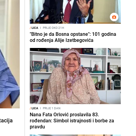
/
LICA
I
PRIJE OKO 21H
"Bitno je da Bosna opstane": 101 godina
od rođenja Alije Izetbegovića
/
LICA
I
PRIJE 1 DAN
Nana Fata Orlović proslavila 83.
tacija
rođendan: Simbol istrajnosti i borbe za
pravdu