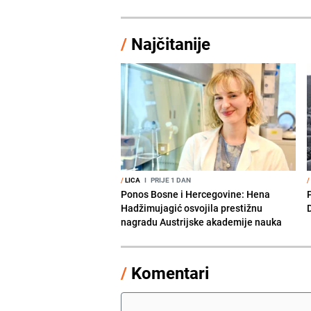
/
Najčitanije
/
LICA
I
PRIJE 1 DAN
/
Ponos Bosne i Hercegovine: Hena
Hadžimujagić osvojila prestižnu
nagradu Austrijske akademije nauka
/
Komentari