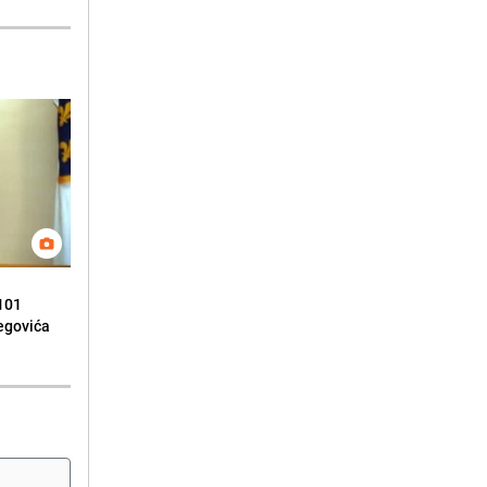
 101
begovića