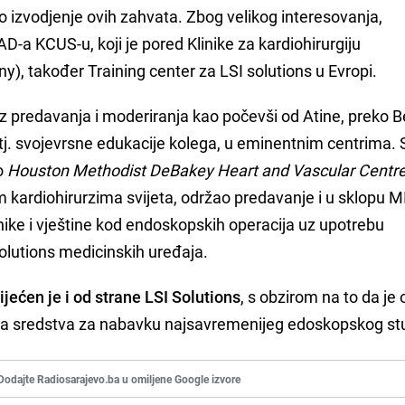
o izvodjenje ovih zahvata. Zbog velikog interesovanja,
D-a KCUS-u, koji je pored Klinike za kardiohirurgiju
y), također Training center za LSI solutions u Evropi.
iz predavanja i moderiranja kao počevši od Atine, preko B
 tj. svojevrsne edukacije kolega, u eminentnim centrima.
o
Houston Methodist DeBakey Heart and Vascular Centr
kardiohirurzima svijeta, održao predavanje i u sklopu M
hnike i vještine kod endoskopskih operacija uz upotrebu
olutions medicinskih uređaja.
jećen je i od strane LSI Solutions
, s obzirom na to da je
ana sredstva za nabavku najsavremenijeg edoskopskog st
Dodajte Radiosarajevo.ba u omiljene Google izvore