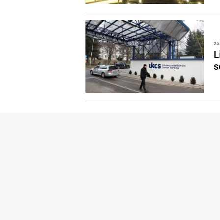
25
L
s