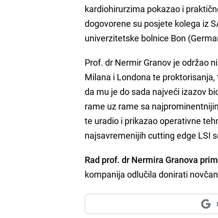
kardiohirurzima pokazao i praktičn
dogovorene su posjete kolega iz SA
univerzitetske bolnice Bon (German
Prof. dr Nermir Granov je održao n
Milana i Londona te proktorisanja,
da mu je do sada najveći izazov bi
rame uz rame sa najprominentnijim 
te uradio i prikazao operativne te
najsavremenijih cutting edge LSI s
Rad prof. dr Nermira Granova primi
kompanija odlučila donirati novč