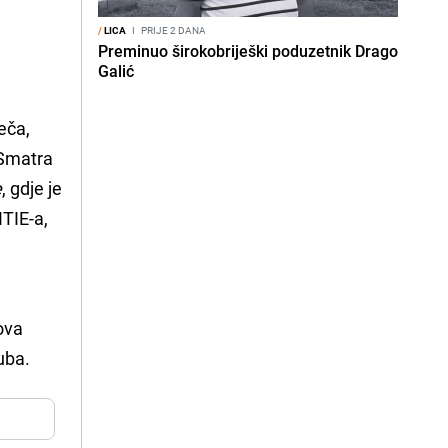
/
LICA
I
PRIJE 2 DANA
Preminuo širokobriješki poduzetnik Drago
Galić
eča,
 Smatra
e
, gdje je
ITIE-a,
 ova
uba.