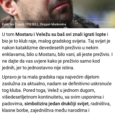
Foto: Ivo Čagalj / PIXSELL: Dragan Markovina
U tom
Mostaru i Veležu su baš svi znali igrati lopte
i
bio je to klub raje, malog gradskog svijeta. Taj svijet je
nakon kataklizme devedesetih preživio u nekim
enklavama, bilo u Mostaru, bilo vani, ali jeste preživio. I
ne dajte da vas uvjere kako je preživio samo kod
jednih, jer to jednostavno nije istina.
Upravo je ta mala gradska raja najvećim dijelom
zaslužna za aktualno, nadam se definitivno uskrsnuće
tog kluba. Pored toga, Velež u jednom dugom,
višedesetljetnom kontinuitetu, sa svim usponima i
padovima,
simbolizira jedan drukčiji svijet
, radništva,
klasne borbe, zajedništva među narodima i