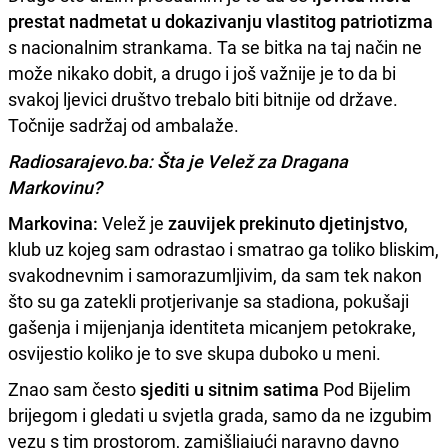
prestat nadmetat u dokazivanju vlastitog patriotizma
s nacionalnim strankama. Ta se bitka na taj način ne
može nikako dobit, a drugo i još važnije je to da bi
svakoj ljevici društvo trebalo biti bitnije od države.
Točnije sadržaj od ambalaže.
Radiosarajevo.ba: Šta je Velež za Dragana
Markovinu?
Markovina:
Velež je
zauvijek prekinuto djetinjstvo
,
klub uz kojeg sam odrastao i smatrao ga toliko bliskim,
svakodnevnim i samorazumljivim, da sam tek nakon
što su ga zatekli protjerivanje sa stadiona, pokušaji
gašenja i mijenjanja identiteta micanjem petokrake,
osvijestio koliko je to sve skupa duboko u meni.
Znao sam često
sjediti u sitnim satima
Pod Bijelim
brijegom i gledati u svjetla grada, samo da ne izgubim
vezu s tim prostorom, zamišljajući naravno davno