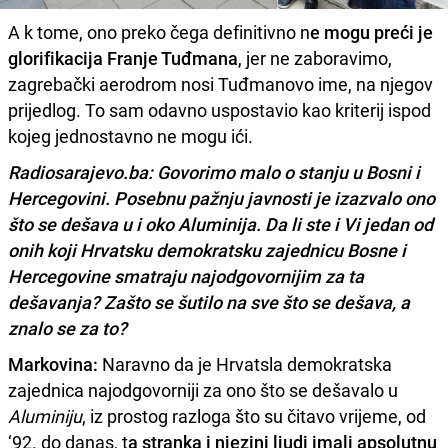
A k tome, ono preko čega definitivno n
e mogu preći je
glorifikacija Franje Tuđmana
, jer ne zaboravimo,
zagrebački aerodrom nosi Tuđmanovo ime, na njegov
prijedlog. To sam odavno uspostavio kao kriterij ispod
kojeg jednostavno ne mogu ići.
Radiosarajevo.ba: Govorimo malo o stanju u Bosni i
Hercegovini. Posebnu pažnju javnosti je izazvalo ono
što se dešava u i oko Aluminija. Da li ste i Vi jedan od
onih koji Hrvatsku demokratsku zajednicu Bosne i
Hercegovine smatraju najodgovornijim za ta
dešavanja? Zašto se šutilo na sve što se dešava, a
znalo se za to?
Markovina:
Naravno da je Hrvatsla demokratska
zajednica najodgovorniji za ono što se dešavalo u
Aluminiju
, iz prostog razloga što su čitavo vrijeme, od
‘92. do danas, t
a stranka i njezini ljudi imali apsolutnu