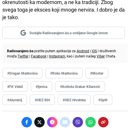
okrenutosti ka modernom, a ne ka tradiciji. Zbog
svega toga je eksces koji mnoge nervira. I dobro je da
je tako.
Dodajte Radiosarajevo.ba u omiljene Google izvore
Radiosarajevo.ba
pratite putem aplikacije za
Android
|
iOS
i društvenih
mreža
Twitter
|
Facebook
|
Instagram
, kao i putem našeg
Viber
Chata.
#Dragan Markovina
#Roko Markovina
#Mostar
#FK Velež
#ljevica
#Kolinda Grabar-Kitarović
#Aluminij
#HDZ BiH
#HDZ Hrvatska
#Split