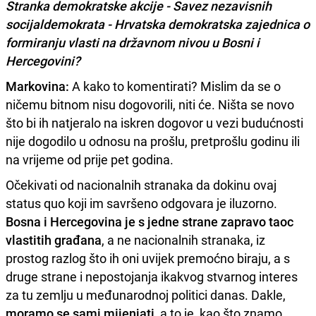
Stranka demokratske akcije - Savez nezavisnih
socijaldemokrata - Hrvatska demokratska zajednica o
formiranju vlasti na državnom nivou u Bosni i
Hercegovini?
Markovina:
A kako to komentirati? Mislim da se o
ničemu bitnom nisu dogovorili, niti će. Ništa se novo
što bi ih natjeralo na iskren dogovor u vezi budućnosti
nije dogodilo u odnosu na prošlu, pretprošlu godinu ili
na vrijeme od prije pet godina.
Očekivati od nacionalnih stranaka da dokinu ovaj
status quo koji im savršeno odgovara je iluzorno.
Bosna i Hercegovina je s jedne strane zapravo taoc
vlastitih građana
, a ne nacionalnih stranaka, iz
prostog razlog što ih oni uvijek premoćno biraju, a s
druge strane i nepostojanja ikakvog stvarnog interes
za tu zemlju u međunarodnoj politici danas. Dakle,
moramo se sami mijenjati
, a to je, kao što znamo,