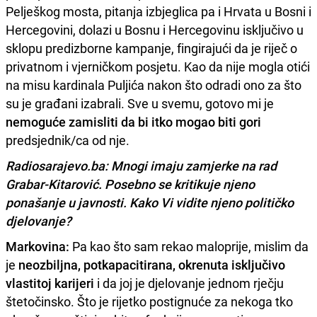
Pelješkog mosta, pitanja izbjeglica pa i Hrvata u Bosni i
Hercegovini, dolazi u Bosnu i Hercegovinu isključivo u
sklopu predizborne kampanje, fingirajući da je riječ o
privatnom i vjerničkom posjetu. Kao da nije mogla otići
na misu kardinala Puljića nakon što odradi ono za što
su je građani izabrali. Sve u svemu, gotovo mi je
nemoguće zamisliti da bi itko mogao biti gori
predsjednik/ca od nje.
Radiosarajevo.ba: Mnogi imaju zamjerke na rad
Grabar-Kitarović. Posebno se kritikuje njeno
ponašanje u javnosti. Kako Vi vidite njeno političko
djelovanje?
Markovina:
Pa kao što sam rekao maloprije, mislim da
je
neozbiljna, potkapacitirana, okrenuta isključivo
vlastitoj karijeri
i da joj je djelovanje jednom rječju
štetočinsko. Što je rijetko postignuće za nekoga tko