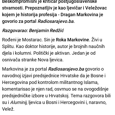
Beskompromisni je kritičar postjugoslavenske
stvarnosti. Prepoznatljiv je kao ljevičar i Veležovac
kojem je historija profesija - Dragan Markovina je
govorio za portal
Radiosarajevo.ba
.
Razgovarao: Benjamin Redžić
Rođeni je Mostarac. Sin je
Roka Markovine
. Živi u
Splitu. Kao doktor historije, autor je brojnih naučnih
djela i kolumni. Politički je aktivan. Jedan je od
osnivača stranke Nova ljevica.
Markovina je za portal
Radiosarajevo.ba
govorio o
navodnoj izjavi predsjednice Hrvatske da je Bosne i
Hercegovina pod kontrolom militantnog Islama,
komentarisao je njen rad, osvrnuo se na ovogodišnje
predsjedničke izbore u Hrvatskoj. Tema razgovora bili
su i
Aluminij
, ljevica u Bosni i Hercegovini i, naravno,
Velež.