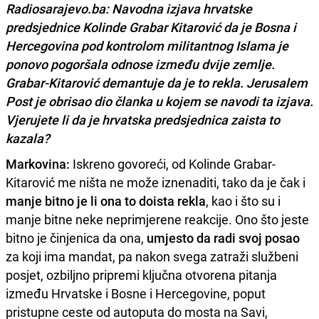
Radiosarajevo.ba: Navodna izjava hrvatske
predsjednice Kolinde Grabar Kitarović da je Bosna i
Hercegovina pod kontrolom militantnog Islama je
ponovo pogoršala odnose između dvije zemlje.
Grabar-Kitarović demantuje da je to rekla. Jerusalem
Post je obrisao dio članka u kojem se navodi ta izjava.
Vjerujete li da je hrvatska predsjednica zaista to
kazala?
Markovina:
Iskreno govoreći, od Kolinde Grabar-
Kitarović me ništa ne može iznenaditi, tako da je čak i
manje bitno je li ona to doista rekla
, kao i što su i
manje bitne neke neprimjerene reakcije. Ono što jeste
bitno je činjenica da ona,
umjesto da radi svoj posao
za koji ima mandat, pa nakon svega zatraži službeni
posjet, ozbiljno pripremi ključna otvorena pitanja
između Hrvatske i Bosne i Hercegovine, poput
pristupne ceste od autoputa do mosta na Savi,