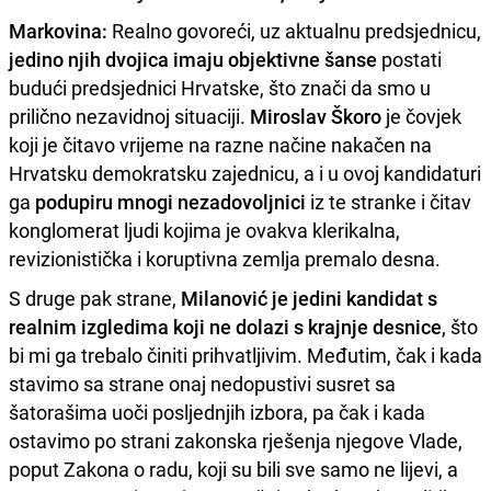
Markovina:
Realno govoreći, uz aktualnu predsjednicu,
jedino njih dvojica imaju objektivne šanse
postati
budući predsjednici Hrvatske, što znači da smo u
prilično nezavidnoj situaciji.
Miroslav Škoro
je čovjek
koji je čitavo vrijeme na razne načine nakačen na
Hrvatsku demokratsku zajednicu, a i u ovoj kandidaturi
ga
podupiru mnogi nezadovoljnici
iz te stranke i čitav
konglomerat ljudi kojima je ovakva klerikalna,
revizionistička i koruptivna zemlja premalo desna.
S druge pak strane,
Milanović je jedini kandidat s
realnim izgledima koji ne dolazi s krajnje desnice
, što
bi mi ga trebalo činiti prihvatljivim. Međutim, čak i kada
stavimo sa strane onaj nedopustivi susret sa
šatorašima uoči posljednjih izbora, pa čak i kada
ostavimo po strani zakonska rješenja njegove Vlade,
poput Zakona o radu, koji su bili sve samo ne lijevi, a