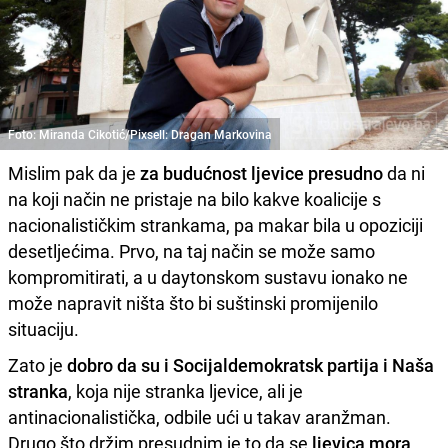
Foto: Miranda Cikotić/Pixsell: Dragan Markovina
Mislim pak da je
za budućnost ljevice presudno
da ni
na koji način ne pristaje na bilo kakve koalicije s
nacionalističkim strankama, pa makar bila u opoziciji
desetljećima. Prvo, na taj način se može samo
kompromitirati, a u daytonskom sustavu ionako ne
može napravit ništa što bi suštinski promijenilo
situaciju.
Zato je
dobro da su i Socijaldemokratsk partija i Naša
stranka
, koja nije stranka ljevice, ali je
antinacionalistička, odbile ući u takav aranžman.
Drugo što držim presudnim je to da se
ljevica mora