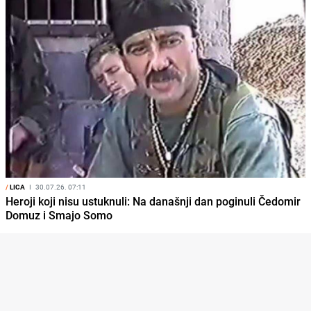
/
LICA
I
30.07.26. 07:11
Heroji koji nisu ustuknuli: Na današnji dan poginuli Čedomir
Domuz i Smajo Somo