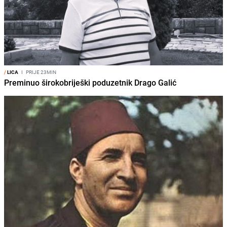
/
LICA
I
PRIJE 23MIN
Preminuo širokobriješki poduzetnik Drago Galić