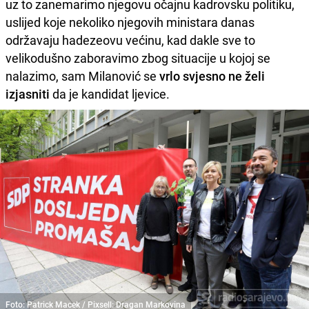
uz to zanemarimo njegovu očajnu kadrovsku politiku,
uslijed koje nekoliko njegovih ministara danas
održavaju hadezeovu većinu, kad dakle sve to
velikodušno zaboravimo zbog situacije u kojoj se
nalazimo, sam Milanović se
vrlo svjesno ne želi
izjasniti
da je kandidat ljevice.
Foto: Patrick Macek / Pixsell: Dragan Markovina