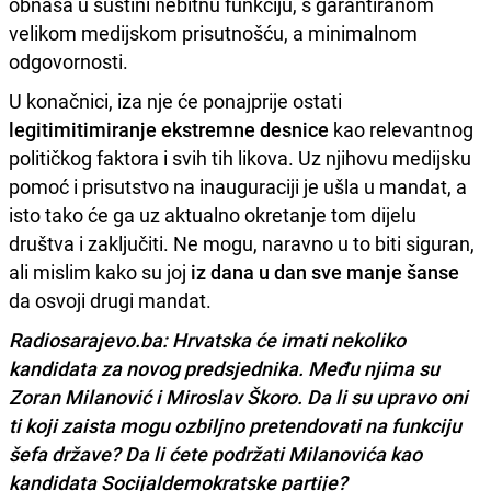
obnaša u suštini nebitnu funkciju, s garantiranom
velikom medijskom prisutnošću, a minimalnom
odgovornosti.
U konačnici, iza nje će ponajprije ostati
legitimitimiranje ekstremne desnice
kao relevantnog
političkog faktora i svih tih likova. Uz njihovu medijsku
pomoć i prisutstvo na inauguraciji je ušla u mandat, a
isto tako će ga uz aktualno okretanje tom dijelu
društva i zaključiti. Ne mogu, naravno u to biti siguran,
ali mislim kako su joj
iz dana u dan sve manje šanse
da osvoji drugi mandat.
Radiosarajevo.ba: Hrvatska će imati nekoliko
kandidata za novog predsjednika. Među njima su
Zoran Milanović i Miroslav Škoro. Da li su upravo oni
ti koji zaista mogu ozbiljno pretendovati na funkciju
šefa države? Da li ćete podržati Milanovića kao
kandidata Socijaldemokratske partije?