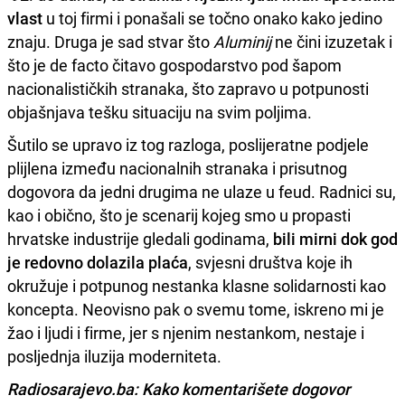
vlast
u toj firmi i ponašali se točno onako kako jedino
znaju. Druga je sad stvar što
Aluminij
ne čini izuzetak i
što je de facto čitavo gospodarstvo pod šapom
nacionalističkih stranaka, što zapravo u potpunosti
objašnjava tešku situaciju na svim poljima.
Šutilo se upravo iz tog razloga, poslijeratne podjele
plijlena između nacionalnih stranaka i prisutnog
dogovora da jedni drugima ne ulaze u feud. Radnici su,
kao i obično, što je scenarij kojeg smo u propasti
hrvatske industrije gledali godinama,
bili mirni dok god
je redovno dolazila plaća
, svjesni društva koje ih
okružuje i potpunog nestanka klasne solidarnosti kao
koncepta. Neovisno pak o svemu tome, iskreno mi je
žao i ljudi i firme, jer s njenim nestankom, nestaje i
posljednja iluzija moderniteta.
Radiosarajevo.ba: Kako komentarišete dogovor