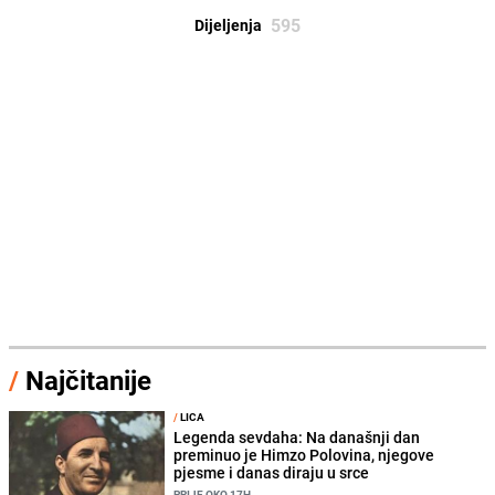
595
Dijeljenja
/
Najčitanije
/
LICA
Legenda sevdaha: Na današnji dan
preminuo je Himzo Polovina, njegove
pjesme i danas diraju u srce
PRIJE OKO 17H