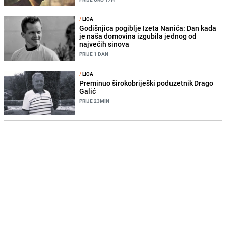
/
LICA
Godišnjica pogiblje Izeta Nanića: Dan kada
je naša domovina izgubila jednog od
najvećih sinova
PRIJE 1 DAN
/
LICA
Preminuo širokobriješki poduzetnik Drago
Galić
PRIJE 23MIN