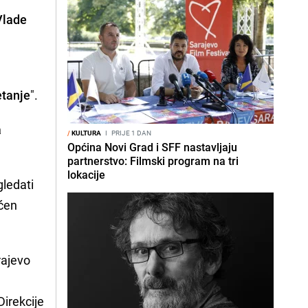
Vlade
etanje
".
a
/
KULTURA
I
PRIJE 1 DAN
Općina Novi Grad i SFF nastavljaju
partnerstvo: Filmski program na tri
lokacije
ledati
ućen
rajevo
Direkcije