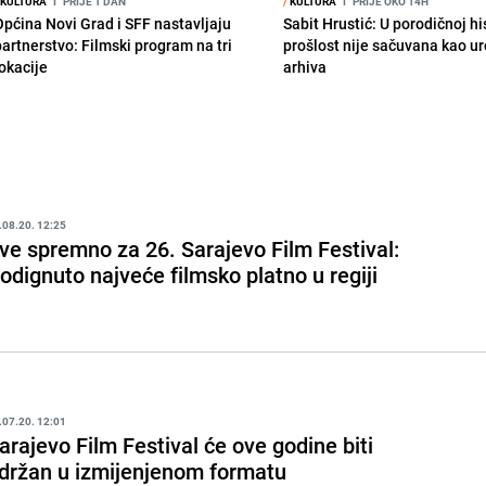
KULTURA
I
PRIJE 1 DAN
/
KULTURA
I
PRIJE OKO 14H
Općina Novi Grad i SFF nastavljaju
Sabit Hrustić: U porodičnoj his
partnerstvo: Filmski program na tri
prošlost nije sačuvana kao u
lokacije
arhiva
.08.20. 12:25
ve spremno za 26. Sarajevo Film Festival:
odignuto najveće filmsko platno u regiji
.07.20. 12:01
arajevo Film Festival će ove godine biti
držan u izmijenjenom formatu