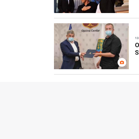
13
O
S