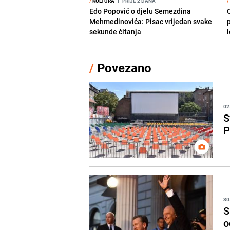
/
KULTURA
I
PRIJE 2 DANA
/
Edo Popović o djelu Semezdina
Mehmedinovića: Pisac vrijedan svake
sekunde čitanja
/
Povezano
02
S
P
30
S
o