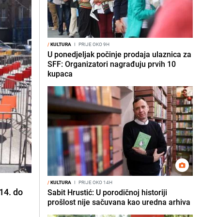
/
KULTURA
I
PRIJE OKO 9H
U ponedjeljak počinje prodaja ulaznica za
SFF: Organizatori nagrađuju prvih 10
kupaca
/
KULTURA
I
PRIJE OKO 14H
(14. do
Sabit Hrustić: U porodičnoj historiji
prošlost nije sačuvana kao uredna arhiva