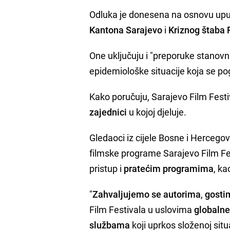
Odluka je donesena na osnovu uput
Kantona Sarajevo
i
Kriznog štaba 
One uključuju i "preporuke stanov
epidemiološke situacije koja se p
Kako poručuju, Sarajevo Film Festi
zajednici
u kojoj djeluje.
Gledaoci iz cijele Bosne i Hercegov
filmske programe Sarajevo Film Fe
pristup i
pratećim
programima
, ka
"
Zahvaljujemo se autorima
,
gosti
Film Festivala u uslovima
globaln
službama
koji uprkos složenoj situ