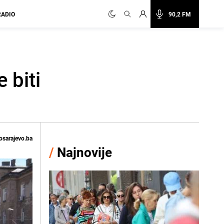
RADIO
90,2 FM
 biti
osarajevo.ba
/
Najnovije