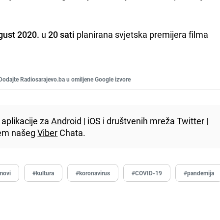
gust 2020.
u
20 sati
planirana svjetska premijera filma
Dodajte Radiosarajevo.ba u omiljene Google izvore
aplikacije za
Android
|
iOS
i društvenih mreža
Twitter
|
utem našeg
Viber
Chata.
lmovi
#kultura
#koronavirus
#COVID-19
#pandemija