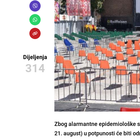
Dijeljenja
314
Zbog
alarmantne epidemiološke s
21. august)
u potpunosti će biti
od