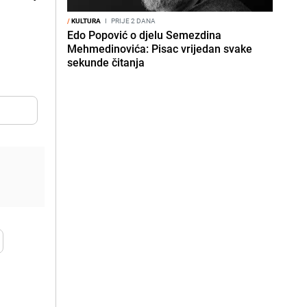
/
KULTURA
I
PRIJE 2 DANA
Edo Popović o djelu Semezdina
Mehmedinovića: Pisac vrijedan svake
sekunde čitanja