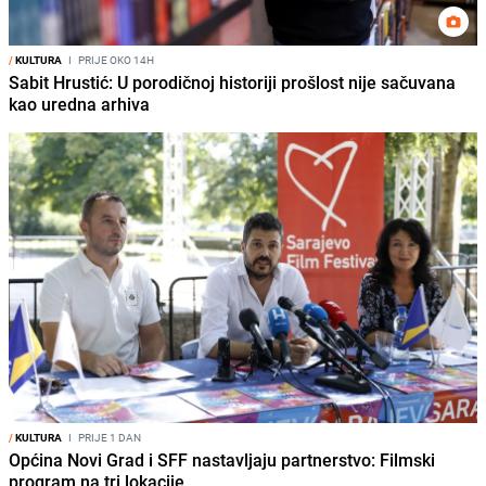
/
KULTURA
I
PRIJE OKO 14H
Sabit Hrustić: U porodičnoj historiji prošlost nije sačuvana
kao uredna arhiva
/
KULTURA
I
PRIJE 1 DAN
Općina Novi Grad i SFF nastavljaju partnerstvo: Filmski
program na tri lokacije