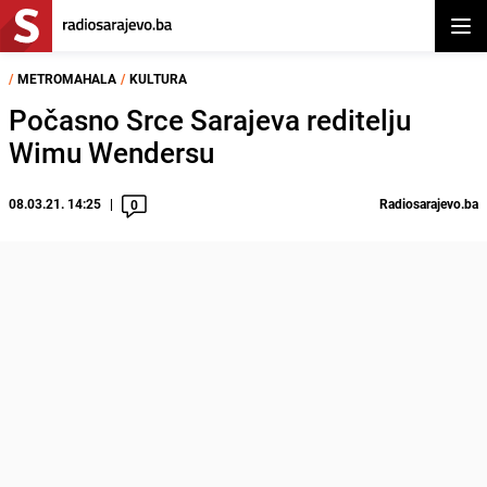
Otvor
/
METROMAHALA
/
KULTURA
Počasno Srce Sarajeva reditelju
Wimu Wendersu
08.03.21. 14:25
Radiosarajevo.ba
0