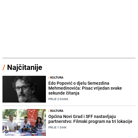
/
Najčitanije
/
KULTURA
Edo Popović o djelu Semezdina
Mehmedinovića: Pisac vrijedan svake
sekunde čitanja
PRIJE 2 DANA
/
KULTURA
Općina Novi Grad i SFF nastavljaju
partnerstvo: Filmski program na tri lokacije
PRIJE 1 DAN