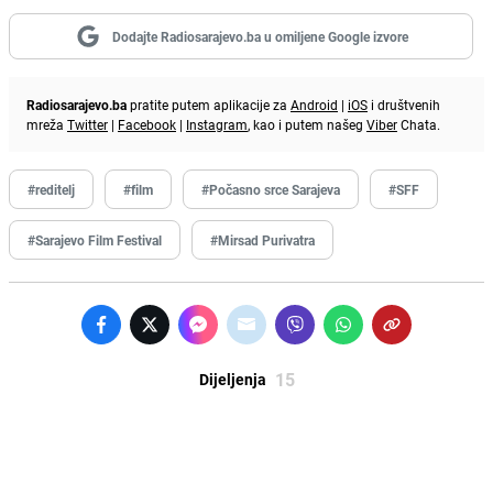
Dodajte Radiosarajevo.ba u omiljene Google izvore
Radiosarajevo.ba
pratite putem aplikacije za
Android
|
iOS
i društvenih
mreža
Twitter
|
Facebook
|
Instagram
, kao i putem našeg
Viber
Chata.
#reditelj
#film
#Počasno srce Sarajeva
#SFF
#Sarajevo Film Festival
#Mirsad Purivatra
15
Dijeljenja