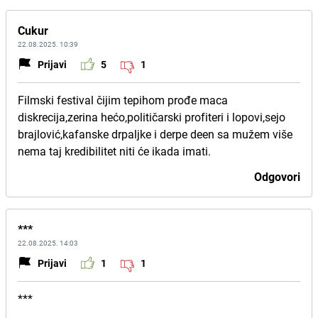
Cukur
22.08.2025. 10:39
Prijavi
5
1
Filmski festival čijim tepihom prođe maca
diskrecija,zerina hećo,političarski profiteri i lopovi,sejo
brajlović,kafanske drpaljke i derpe deen sa mužem više
nema taj kredibilitet niti će ikada imati.
Odgovori
***
22.08.2025. 14:03
Prijavi
1
1
***