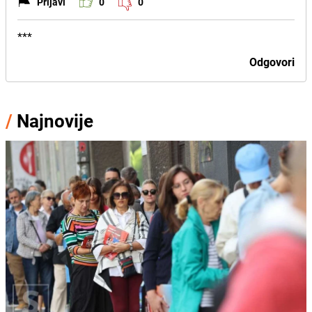
Prijavi
0
0
***
Odgovori
/
Najnovije