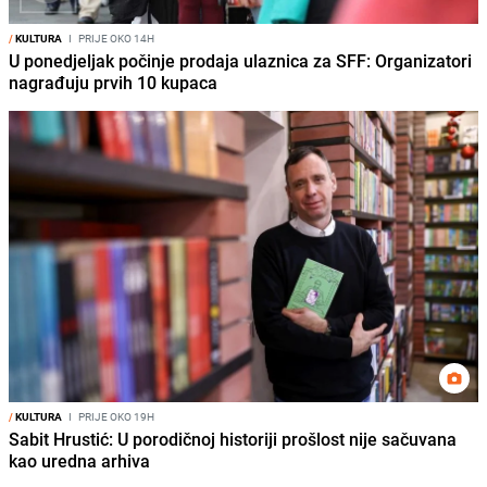
/
KULTURA
I
PRIJE OKO 14H
U ponedjeljak počinje prodaja ulaznica za SFF: Organizatori
nagrađuju prvih 10 kupaca
/
KULTURA
I
PRIJE OKO 19H
Sabit Hrustić: U porodičnoj historiji prošlost nije sačuvana
kao uredna arhiva