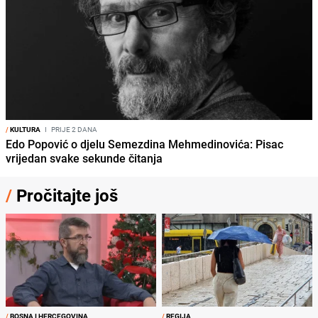
/
KULTURA
I
PRIJE 2 DANA
Edo Popović o djelu Semezdina Mehmedinovića: Pisac
vrijedan svake sekunde čitanja
/
Pročitajte još
/
BOSNA I HERCEGOVINA
/
REGIJA