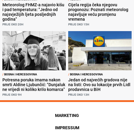
Meteorolog FHMZ-a najavio kišu
Cijela regija čeka njegovu
i pad temperatura: "Jedno od
progonozu: Poznati meteorolog
najsvježijih ljeta posljednjih
najavljuje veću promjenu
godina"
vremena
PRIJE OKO 20H
PRIJE OKO 15H
/
BOSNA I HERCEGOVINA
/
BOSNA I HERCEGOVINA
Potresna poruka imama nakon
Jedan od najvećih gradova nije
smrti Aldine Ljubunčić: "Dunjaluk
na listi: Ovo su lokacije prvih Lidl
ne vrijedi ni koliko krilo komarca"
prodavnica u BiH
PRIJE OKO 9H
PRIJE OKO 13H
MARKETING
IMPRESSUM