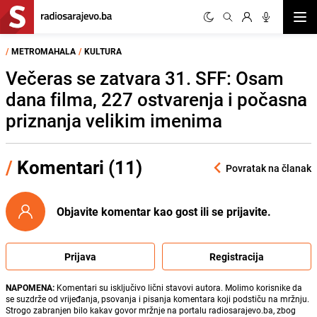
Otvor
/
METROMAHALA
/
KULTURA
Večeras se zatvara 31. SFF: Osam
dana filma, 227 ostvarenja i počasna
priznanja velikim imenima
/
Komentari (11)
Povratak na članak
Objavite komentar kao gost ili se prijavite.
Prijava
Registracija
NAPOMENA:
Komentari su isključivo lični stavovi autora. Molimo korisnike da
se suzdrže od vrijeđanja, psovanja i pisanja komentara koji podstiču na mržnju.
Strogo zabranjen bilo kakav govor mržnje na portalu radiosarajevo.ba, zbog