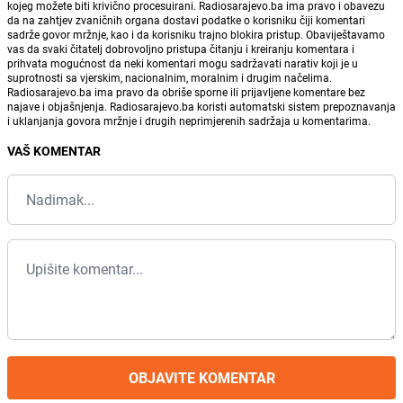
kojeg možete biti krivično procesuirani. Radiosarajevo.ba ima pravo i obavezu
da na zahtjev zvaničnih organa dostavi podatke o korisniku čiji komentari
sadrže govor mržnje, kao i da korisniku trajno blokira pristup. Obaviještavamo
vas da svaki čitatelj dobrovoljno pristupa čitanju i kreiranju komentara i
prihvata mogućnost da neki komentari mogu sadržavati narativ koji je u
suprotnosti sa vjerskim, nacionalnim, moralnim i drugim načelima.
Radiosarajevo.ba ima pravo da obriše sporne ili prijavljene komentare bez
najave i objašnjenja. Radiosarajevo.ba koristi automatski sistem prepoznavanja
i uklanjanja govora mržnje i drugih neprimjerenih sadržaja u komentarima.
VAŠ KOMENTAR
OBJAVITE KOMENTAR