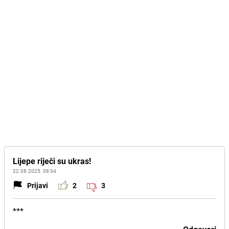
Lijepe riječi su ukras!
22.08.2025. 08:34
Prijavi
2
3
***