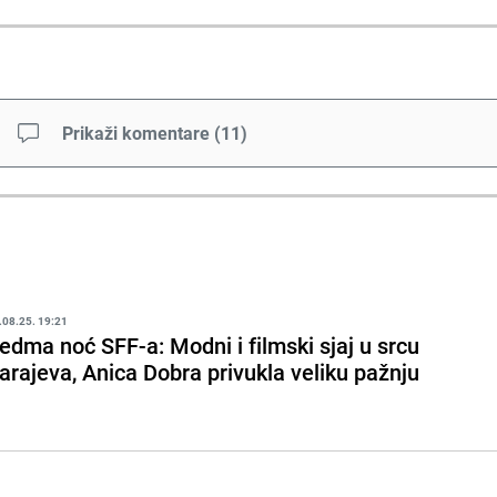
Prikaži komentare
(
11
)
.08.25. 19:21
edma noć SFF-a: Modni i filmski sjaj u srcu
arajeva, Anica Dobra privukla veliku pažnju