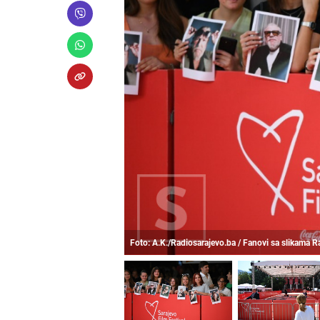
Foto: A.K./Radiosarajevo.ba / Fanovi sa slikama 