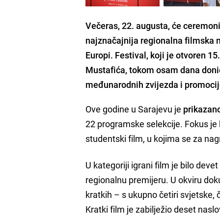
Večeras, 22. augusta, će ceremoni
najznačajnija regionalna filmska m
Europi. Festival, koji je otvoren 
Mustafića, tokom osam dana donio
međunarodnih zvijezda i promocij
Ove godine u Sarajevu je
prikazano
22 programske selekcije. Fokus je b
studentski film, u kojima se za na
U kategoriji igrani film je bilo deve
regionalnu premijeru. U okviru d
kratkih – s ukupno četiri svjetske, 
Kratki film je zabilježio deset naslo