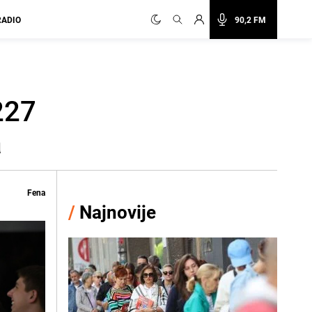
RADIO
90,2 FM
227
a
Fena
/
Najnovije