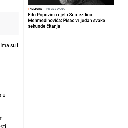
/
KULTURA
I
PRIJE 2 DANA
Edo Popović o djelu Semezdina
Mehmedinovića: Pisac vrijedan svake
sekunde čitanja
ima su i
elu
im
sti.