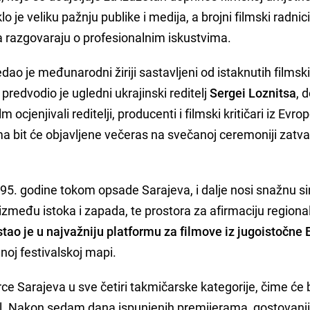
o je veliku pažnju publike i medija, a brojni filmski radnici
jima razgovaraju o profesionalnim iskustvima.
o je međunarodni žiriji sastavljeni od istaknutih filmsk
m predvodio je ugledni ukrajinski reditelj
Sergei Loznitsa
, 
 ocjenjivali reditelji, producenti i filmski kritičari iz Evrop
ima bit će objavljene večeras na svečanoj ceremoniji zatva
995. godine tokom opsade Sarajeva, i dalje nosi snažnu s
 između istoka i zapada, te prostora za afirmaciju regiona
stao je u najvažniju platformu za filmove iz jugoistočne
oj festivalskoj mapi.
e Sarajeva u sve četiri takmičarske kategorije, čime će b
al. Nakon sedam dana ispunjenih premijerama, gostovanj