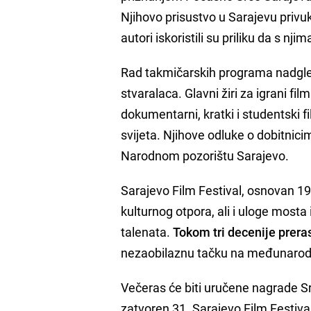
Njihovo prisustvo u Sarajevu privukl
autori iskoristili su priliku da s n
Rad takmičarskih programa nadgleda
stvaralaca. Glavni žiri za igrani fil
dokumentarni, kratki i studentski film
svijeta. Njihove odluke o dobitnic
Narodnom pozorištu Sarajevo.
Sarajevo Film Festival, osnovan 1
kulturnog otpora, ali i uloge mosta
talenata.
Tokom tri decenije prera
nezaobilaznu tačku na međunarodn
Večeras će biti uručene nagrade Src
zatvoren 31. Sarajevo Film Festiv