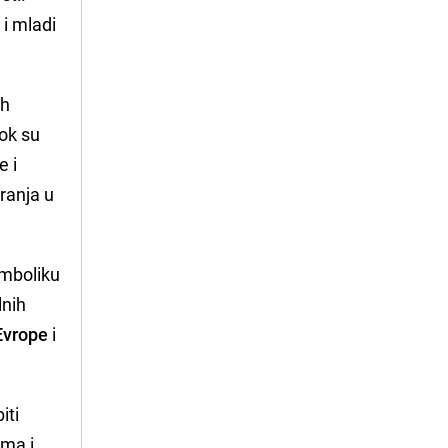
 i mladi
ih
dok su
e i
ranja u
imboliku
lnih
 Evrope
i
iti
ima i