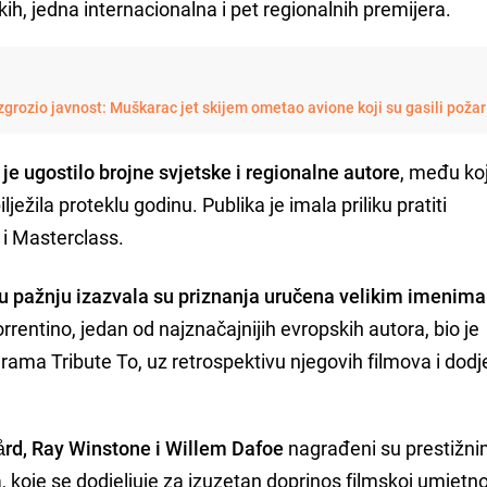
ih, jedna internacionalna i pet regionalnih premijera.
grozio javnost: Muškarac jet skijem ometao avione koji su gasili požar
je ugostilo brojne svjetske i regionalne autore
, među koj
bilježila proteklu godinu. Publika je imala priliku pratiti
e i Masterclass.
 pažnju izazvala su priznanja uručena velikim imenima
orrentino, jedan od najznačajnijih evropskih autora, bio je
rama Tribute To, uz retrospektivu njegovih filmova i dodj
ård, Ray Winstone i Willem Dafoe
nagrađeni su prestižn
koje se dodjeljuje za izuzetan doprinos filmskoj umjetno