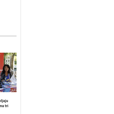
vljaju
na tri