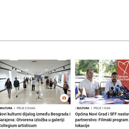
KULTURA
I
PRIJE 2 DANA
/
KULTURA
I
PRIJE 1 DAN
Novi kulturni dijalog između Beograda i
Općina Novi Grad i SFF nasta
Sarajeva: Otvorena izložba u galeriji
partnerstvo: Filmski program 
Collegium artisticum
lokacije