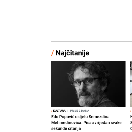
/
Najčitanije
/
KULTURA
I
PRIJE 2 DANA
/
Edo Popović o djelu Semezdina
Mehmedinovića: Pisac vrijedan svake
sekunde čitanja