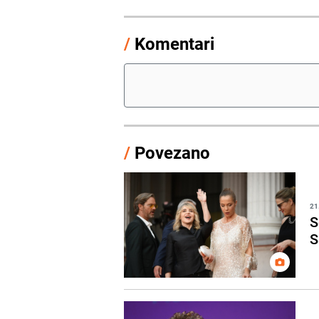
/
Komentari
/
Povezano
21
S
S