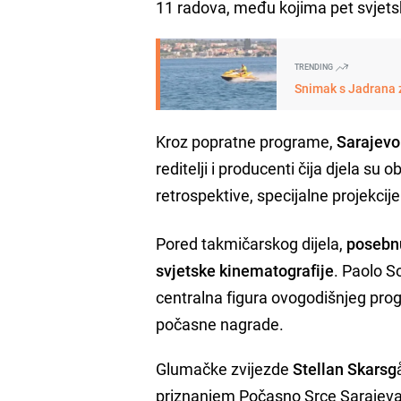
11 radova, među kojima pet svjetsk
TRENDING
Snimak s Jadrana z
Kroz popratne programe,
Sarajevo 
reditelji i producenti čija djela su o
retrospektive, specijalne projekcij
Pored takmičarskog dijela,
posebnu
svjetske kinematografije
. Paolo S
centralna figura ovogodišnjeg prog
počasne nagrade.
Glumačke zvijezde
Stellan Skarsg
priznanjem Počasno Srce Sarajeva, 