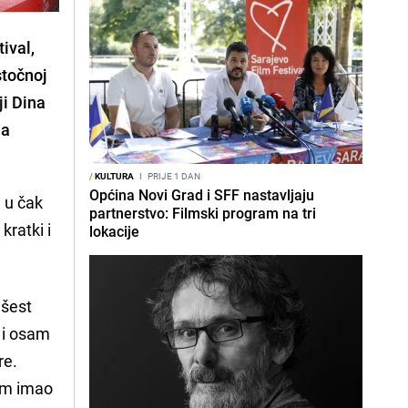
ival,
stočnoj
ji Dina
ma
/
KULTURA
I
PRIJE 1 DAN
Općina Novi Grad i SFF nastavljaju
 u čak
partnerstvo: Filmski program na tri
kratki i
lokacije
 šest
 i osam
re.
ilm imao