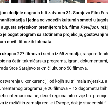
jom dodjele nagrada biti zatvoren 31. Sarajevo Film Fest
anifestacija i jedna od vodećih kulturnih smotri u jugoi
15. augusta svjetskom premijerom bh. filma
Paviljon
u reži
 je bogat program sa stotinama projekcija, gostovanji
om novih filmskih talenata.
 ukupno 227 filmova i serija iz 65 zemalja
, raspoređenih
io na četiri takmičarska programa, igrani, dokumentarni, 
gradu Srce Sarajevo takmiči ukupno 50 filmova.
t ostvarenja u konkurenciji, od kojih su tri imala svjetsku, a
okumentarnog programa je 20 filmova – 12 dugometražnih
četiri internacionalne, deset regionalnih i dvije bh. premije
va iz različitih zemalja regije i Evrope, dok je studentski f