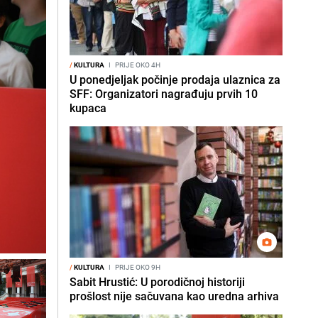
/
KULTURA
I
PRIJE OKO 4H
U ponedjeljak počinje prodaja ulaznica za
SFF: Organizatori nagrađuju prvih 10
kupaca
/
KULTURA
I
PRIJE OKO 9H
Sabit Hrustić: U porodičnoj historiji
prošlost nije sačuvana kao uredna arhiva