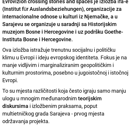
Evrovizion crossing stories and spaces
je izložba ifa-e
(Institut für Auslandsbeziehungen), organizacije za
internacionalne odnose u kulturi iz Njemačke, a u
Sarajevu se organizuje u saradnji sa
Historijskim
muzejom Bosne i Hercegovine
i uz podršku
Goethe-
Instituta
Bosne i Hercegovine.
Ova izložba istražuje trenutnu socijalnu i političku
klimu u Evropi i ideju evropskog identiteta. Fokus je na
manje vidljivim i marginaliziranim geopolitičkim i
kulturnim prostorima, posebno u jugoistočnoj i istočnoj
Evropi.
To su mjesta različitosti koja često igraju samo manju
ulogu u mnogim međunarodnim
teorijskim
diskursima
i izložbenim praksama, poput
multietničkog grada Sarajeva - prvog mjesta
održavanja projekta.