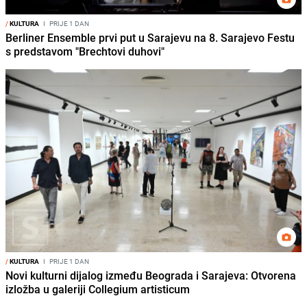
/
KULTURA
I
PRIJE 1 DAN
Berliner Ensemble prvi put u Sarajevu na 8. Sarajevo Festu
s predstavom "Brechtovi duhovi"
/
KULTURA
I
PRIJE 1 DAN
Novi kulturni dijalog između Beograda i Sarajeva: Otvorena
izložba u galeriji Collegium artisticum