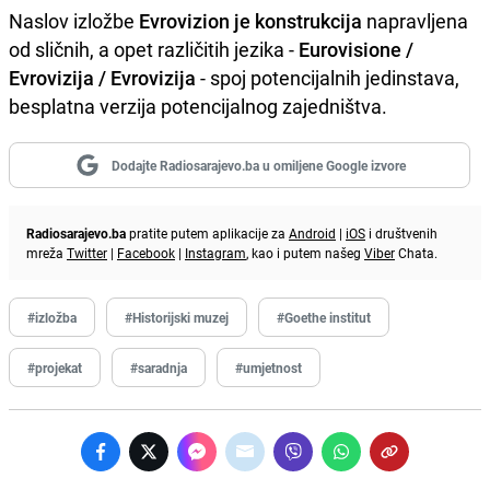
Naslov izložbe
Evrovizion je konstrukcija
napravljena
od sličnih, a opet različitih jezika -
Eurovisione /
Evrovizija / Evrovizija
- spoj potencijalnih jedinstava,
besplatna verzija potencijalnog zajedništva.
Dodajte Radiosarajevo.ba u omiljene Google izvore
Radiosarajevo.ba
pratite putem aplikacije za
Android
|
iOS
i društvenih
mreža
Twitter
|
Facebook
|
Instagram
, kao i putem našeg
Viber
Chata.
#izložba
#Historijski muzej
#Goethe institut
#projekat
#saradnja
#umjetnost