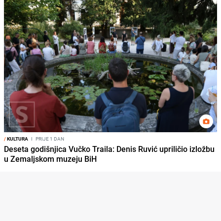
/
KULTURA
I
PRIJE 1 DAN
Deseta godišnjica Vučko Traila: Denis Ruvić upriličio izložbu
u Zemaljskom muzeju BiH