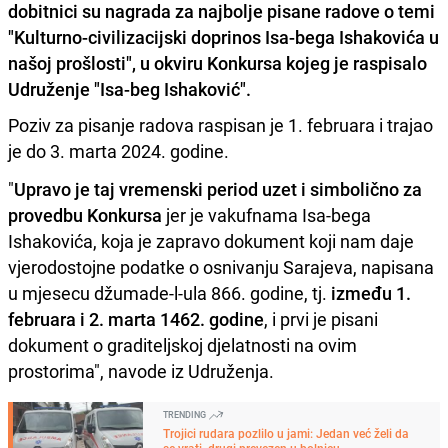
dobitnici su nagrada za najbolje pisane radove o temi
"Kulturno-civilizacijski doprinos Isa-bega Ishakovića u
našoj prošlosti", u okviru Konkursa kojeg je raspisalo
Udruženje "Isa-beg Ishaković".
Poziv za pisanje radova raspisan je 1. februara i trajao
je do 3. marta 2024. godine.
"
Upravo je taj vremenski period uzet i simbolično za
provedbu Konkursa
jer je vakufnama Isa-bega
Ishakovića, koja je zapravo dokument koji nam daje
vjerodostojne podatke o osnivanju Sarajeva, napisana
u mjesecu džumade-l-ula 866. godine, tj.
između 1.
februara i 2. marta 1462. godine
, i prvi je pisani
dokument o graditeljskoj djelatnosti na ovim
prostorima", navode iz Udruženja.
TRENDING
Trojici rudara pozlilo u jami: Jedan već želi da
se vrati, drugi prevezen u bolnicu