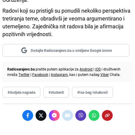
Radovi koji su pristigli su ponudili nekoliko perspektiva
tretiranja teme, obradivši je veoma argumentirano i
utemeljeno. Zajednička nit radova bila je afirmacija
pozitivnih vrijednosti.
Dodajte Radiosarajevo.ba u omiljene Google izvore
Radiosarajevo.ba
pratite putem aplikacije za
Android
|
iOS
i društvenih
mreža
Twitter
|
Facebook
|
Instagram
, kao i putem našeg
Viber
Chata.
#dodjela nagrada
#studenti
#Isa-beg Ishaković