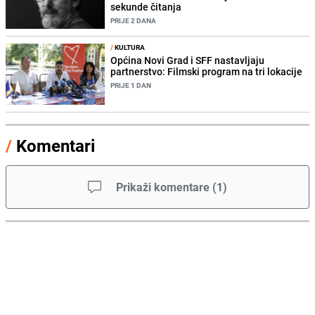
sekunde čitanja
PRIJE 2 DANA
/
KULTURA
Općina Novi Grad i SFF nastavljaju
partnerstvo: Filmski program na tri lokacije
PRIJE 1 DAN
/
Komentari
Prikaži komentare
(
1
)