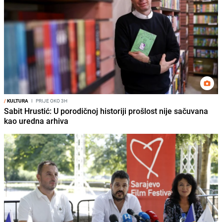
/
KULTURA
I
PRIJE OKO 3H
Sabit Hrustić: U porodičnoj historiji prošlost nije sačuvana
kao uredna arhiva