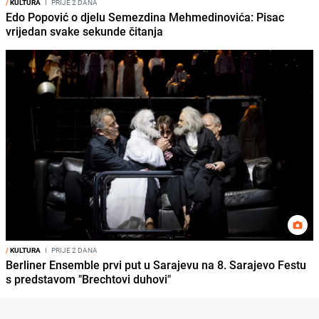
/
KULTURA
I
PRIJE 2 DANA
Edo Popović o djelu Semezdina Mehmedinovića: Pisac
vrijedan svake sekunde čitanja
/
KULTURA
I
PRIJE 2 DANA
Berliner Ensemble prvi put u Sarajevu na 8. Sarajevo Festu
s predstavom "Brechtovi duhovi"