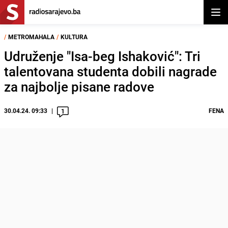
Otvor
/
METROMAHALA
/
KULTURA
Udruženje "Isa-beg Ishaković": Tri
talentovana studenta dobili nagrade
za najbolje pisane radove
30.04.24. 09:33
FENA
1