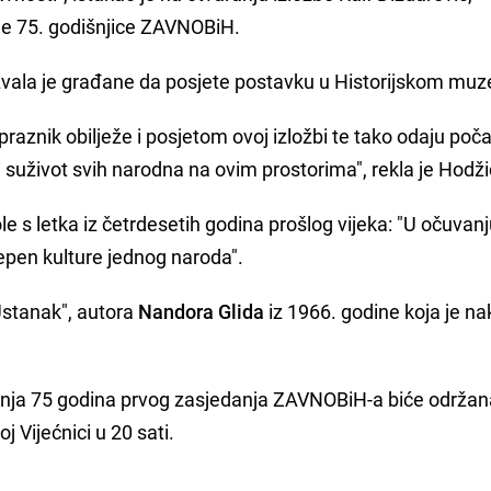
je 75. godišnjice ZAVNOBiH.
vala je građane da posjete postavku u Historijskom muze
aznik obilježe i posjetom ovoj izložbi te tako odaju poč
 i suživot svih narodna na ovim prostorima", rekla je Hodži
le s letka iz četrdesetih godina prošlog vijeka: "U očuvan
epen kulture jednog naroda".
Ustanak", autora
Nandora Glida
iz 1966. godine koja je n
anja 75 godina prvog zasjedanja ZAVNOBiH-a biće održan
j Vijećnici u 20 sati.