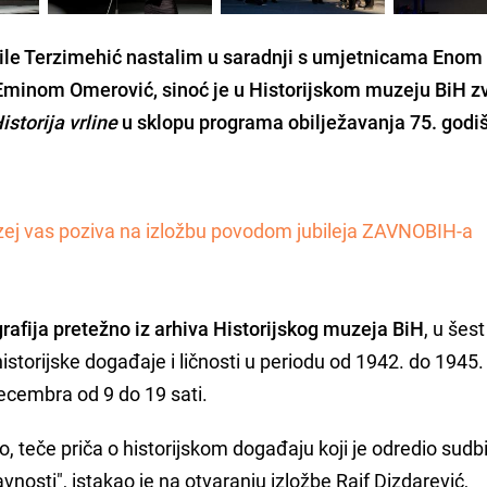
le Terzimehić
nastalim u saradnji s umjetnicama
Enom
i Eminom Omerović
, sinoć je u Historijskom muzeju BiH 
istorija vrline
u sklopu programa obilježavanja 75. godiš
zej vas poziva na izložbu povodom jubileja ZAVNOBIH-a
grafija pretežno iz arhiva Historijskog muzeja BiH
, u šest
istorijske događaje i ličnosti u periodu od 1942. do 1945.
ecembra od 9 do 19 sati.
no, teče priča o historijskom događaju koji je odredio sudb
vnosti", istakao je na otvaranju izložbe Raif Dizdarević,