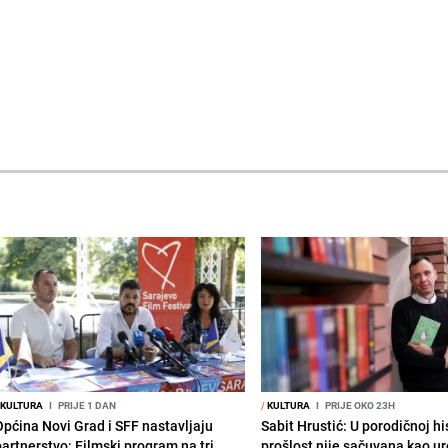
KULTURA
I
PRIJE 1 DAN
/
KULTURA
I
PRIJE OKO 23H
Općina Novi Grad i SFF nastavljaju
Sabit Hrustić: U porodičnoj his
partnerstvo: Filmski program na tri
prošlost nije sačuvana kao u