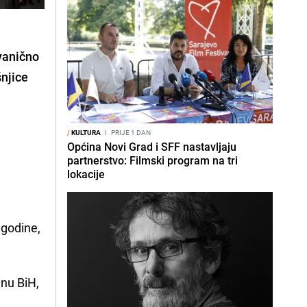
zvanično
njice
/
KULTURA
I
PRIJE 1 DAN
Općina Novi Grad i SFF nastavljaju
partnerstvo: Filmski program na tri
lokacije
 godine,
inu BiH,