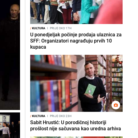
/
KULTURA
I
PRIJE OKO 17H
U ponedjeljak počinje prodaja ulaznica za
SFF: Organizatori nagrađuju prvih 10
kupaca
/
KULTURA
I
PRIJE OKO 23H
Sabit Hrustić: U porodičnoj historiji
prošlost nije sačuvana kao uredna arhiva