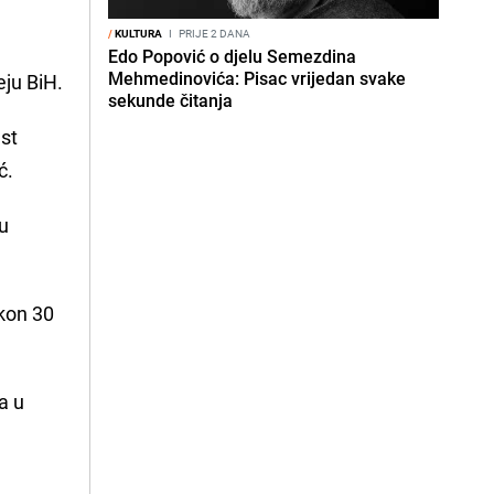
/
KULTURA
I
PRIJE 2 DANA
Edo Popović o djelu Semezdina
Mehmedinovića: Pisac vrijedan svake
ju BiH.
sekunde čitanja
ast
ć.
ju
akon 30
a u