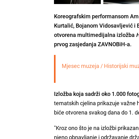
Koreografskim performansom
Ami
Kurtalić, Bojanom Vidosavljević 
otvorena multimedijalna izložba
H
prvog zasjedanja ZAVNOBiH-a.
Mjesec muzeja / Historijski mu
Izložba koja sadrži oko 1.000 foto
tematskih cjelina prikazuje važne h
biće otvorena svakog dana do 1. d
"Kroz ono što je na izložbi prikaza
njeno obnavljanje i održavanje drža