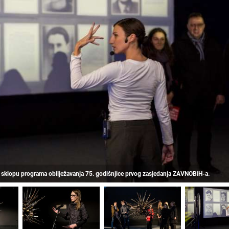
e u sklopu programa obilježavanja 75. godišnjice prvog zasjedanja ZAVNOBiH-a.