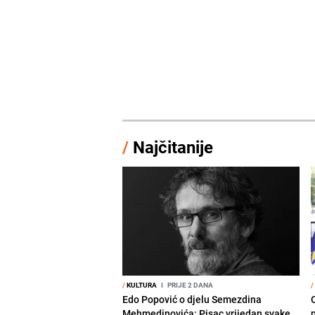
/
Najčitanije
/
KULTURA
I
PRIJE 2 DANA
/
Edo Popović o djelu Semezdina
Mehmedinovića: Pisac vrijedan svake