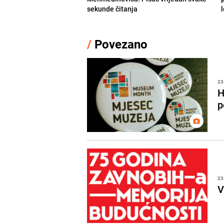
sekunde čitanja
/
Povezano
23
H
p
23
V