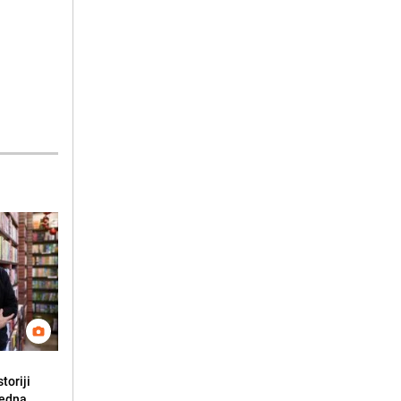
toriji
redna