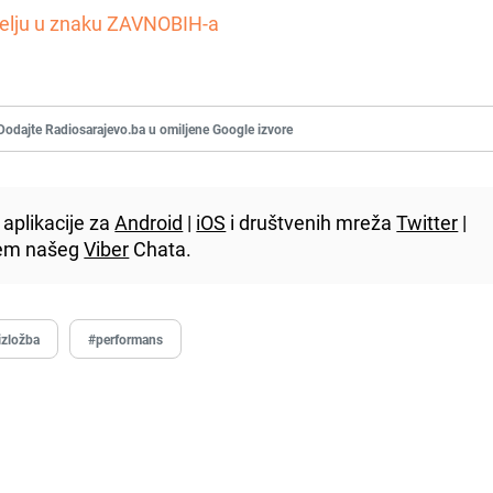
djelju u znaku ZAVNOBIH-a
Dodajte Radiosarajevo.ba u omiljene Google izvore
aplikacije za
Android
|
iOS
i društvenih mreža
Twitter
|
utem našeg
Viber
Chata.
izložba
#performans