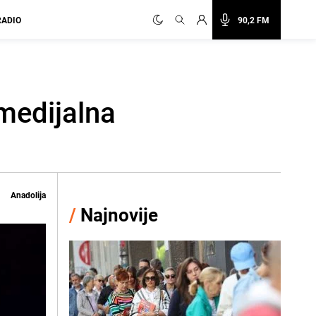
RADIO
90,2 FM
medijalna
Anadolija
/
Najnovije