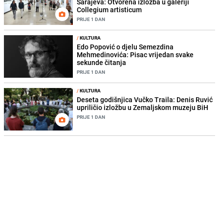
Sarajeva: Otvorena izložba u galeriji
Collegium artisticum
PRIJE 1 DAN
/
KULTURA
Edo Popović o djelu Semezdina
Mehmedinovića: Pisac vrijedan svake
sekunde čitanja
PRIJE 1 DAN
/
KULTURA
Deseta godišnjica Vučko Traila: Denis Ruvić
upriličio izložbu u Zemaljskom muzeju BiH
PRIJE 1 DAN