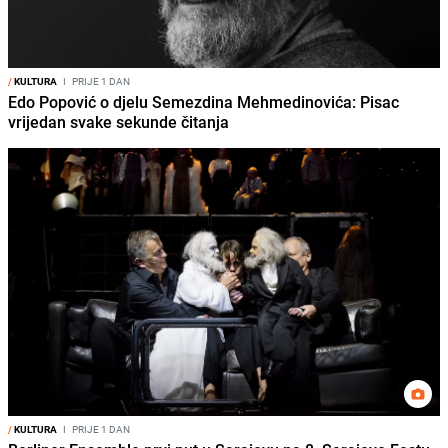
/
KULTURA
I
PRIJE 1 DAN
Edo Popović o djelu Semezdina Mehmedinovića: Pisac
vrijedan svake sekunde čitanja
/
KULTURA
I
PRIJE 1 DAN