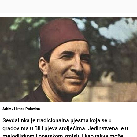
Arhiv / Himzo Polovina
Sevdalinka je tradicionalna pjesma koja se u
gradovima u BiH pjeva stoljećima. Jedinstvena je u
melodijskom i poetskom smislu i kao takva može