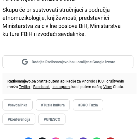
Skupu će prisustvovati stručnjaci s područja
etnomuzikologije, književnosti, predstavnici
Ministarstva za civilne poslove BiH, Ministarstva
kulture FBiH i izvođači sevdalinke.
Dodajte Radiosarajevo.ba u omiljene Google izvore
Radiosarajevo.ba
pratite putem aplikacije za
Android
|
iOS
i društvenih
mreža
Twitter
|
Facebook
|
Instagram
, kao i putem našeg
Viber
Chata.
#sevdalinka
#Tuzla kultura
#BKC Tuzla
#konferencija
#UNESCO