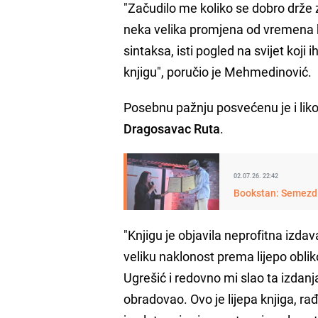
"Začudilo me koliko se dobro drže 
neka velika promjena od vremena k
sintaksa, isti pogled na svijet koj
knjigu", poručio je Mehmedinović.
Posebnu pažnju posvećenu je i liko
Dragosavac Ruta
.
02.07.26. 22:42
Bookstan: Semezdi
"Knjigu je objavila neprofitna izd
veliku naklonost prema lijepo obli
Ugrešić i redovno mi slao ta izda
obradovao. Ovo je lijepa knjiga, r