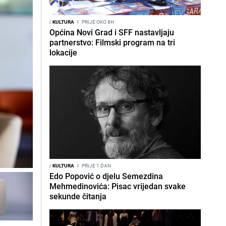
/
KULTURA
I
PRIJE OKO 8H
Općina Novi Grad i SFF nastavljaju
partnerstvo: Filmski program na tri
lokacije
/
KULTURA
I
PRIJE 1 DAN
Edo Popović o djelu Semezdina
Mehmedinovića: Pisac vrijedan svake
sekunde čitanja