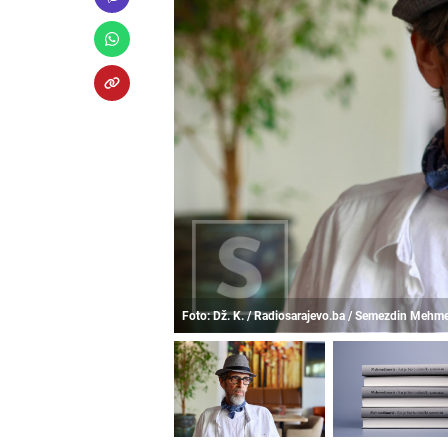
Foto: Dž. K. / Radiosarajevo.ba / Semezdin Mehm