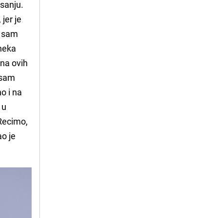
sanju.
jer je
e sam
 neka
ina ovih
nisam
o i na
 u
 Recimo,
ao je