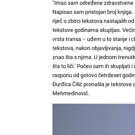
"Imao sam određene zdravstvene p
Napisao sam pristojan broj knjiga.
riječ o zbirci tekstova nastajalih od
tekstove godinama skupljao. Većina
vrsta transa – uđem u to stanje i c
tekstova, nakon objavljivanja, nigdj
znao šta s njima. U jednom trenutk
šta to liči.' Počeo sam ih skupljati 
rasponu od gotovo četrdeset godina.
Đurđica Čilić pronašla je tekstove
Mehmedinović.