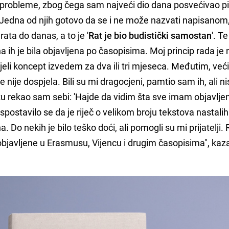
robleme, zbog čega sam najveći dio dana posvećivao pi
 Jedna od njih gotovo da se i ne može nazvati napisanom, 
 rata do danas, a to je '
Rat je bio budistički samostan
'. T
 ih je bila objavljena po časopisima. Moj princip rada je
ijeli koncept izvedem za dva ili tri mjeseca. Međutim, već
e nije dospjela. Bili su mi dragocjeni, pamtio sam ih, ali 
u rekao sam sebi: 'Hajde da vidim šta sve imam objavljen
i ispostavilo se da je riječ o velikom broju tekstova nastalih
 Do nekih je bilo teško doći, ali pomogli su mi prijatelji.
 objavljene u Erasmusu, Vijencu i drugim časopisima", kaz