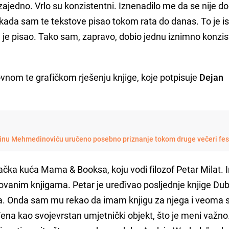
zajedno. Vrlo su konzistentni. Iznenadilo me da se nije d
ada sam te tekstove pisao tokom rata do danas. To je is
i ih je pisao. Tako sam, zapravo, dobio jednu iznimno konzi
vnom te grafičkom rješenju knjige, koje potpisuje
Dejan
nu Mehmedinoviću uručeno posebno priznanje tokom druge večeri fes
avačka kuća Mama & Booksa, koju vodi filozof Petar Milat
kovanim knjigama. Petar je uređivao posljednje knjige Du
nja. Onda sam mu rekao da imam knjigu za njega i veoma 
ađena kao svojevrstan umjetnički objekt, što je meni važn