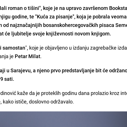
li roman o tišini", koje je na upravo završenom Bookst
jigu godine, te "Kuća za pisanje", koja je pobrala veoma
edan od najznačajnijih bosanskohercegovačkih pisaca Sem
 će ljubitelje svoje književnosti novom knjigom.
čki samostan
", koje je objavljeno u izdanju zagrebačke iz
anja je
Petar Milat
.
aji u Sarajevu, a njeno prvo predstavljanje bit će održano
9 sati.
ović kaže da je proteklih godinu dana prolazio kroz in
e, kako ističe, doslovno održavalo.