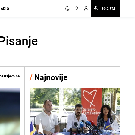
RADIO
90,2 FM
Pisanje
/
Najnovije
osarajevo.ba