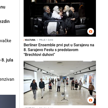
anu
ezdin
davačke
/
KULTURA
I
PRIJE 1 DAN
Berliner Ensemble prvi put u Sarajevu na
8. Sarajevo Festu s predstavom
"Brechtovi duhovi"
 8. jula
tenzivan