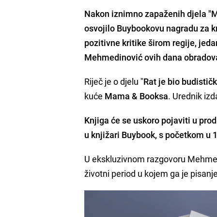
Nakon iznimno zapaženih djela "Ma
osvojilo Buybookovu nagradu za kn
pozitivne kritike širom regije, j
Mehmedinović ovih dana obradovat
Riječ je o djelu "
Rat je bio budisti
kuće
Mama & Booksa
. Urednik izd
Knjiga će se uskoro pojaviti u prod
u knjižari Buybook, s početkom u 1
U ekskluzivnom razgovoru Mehmedin
životni period u kojem ga je pisanj