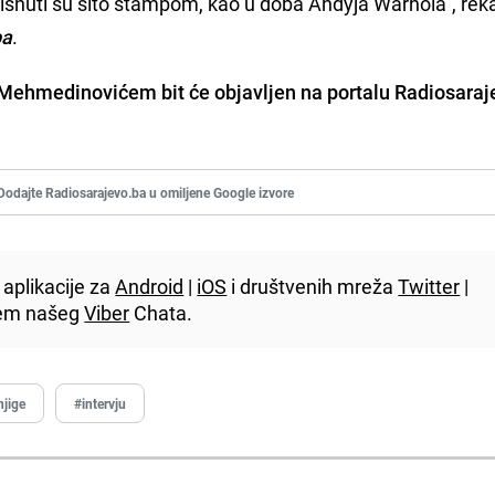
otisnuti su sito štampom, kao u doba Andyja Warhola", rek
ba
.
 Mehmedinovićem bit će objavljen na portalu Radiosaraj
Dodajte Radiosarajevo.ba u omiljene Google izvore
aplikacije za
Android
|
iOS
i društvenih mreža
Twitter
|
utem našeg
Viber
Chata.
njige
#intervju