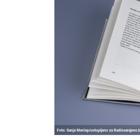
Foto: Sanja Merćep/ustupljeno za Radiosarajevo