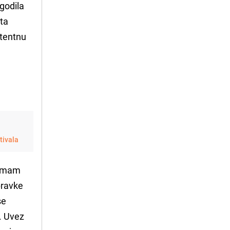
ogodila
ta
stentnu
tivala
. Imam
bravke
se
o. Uvez