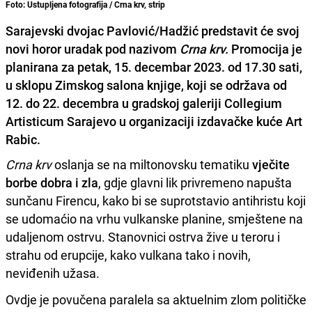
Foto: Ustupljena fotografija / Crna krv, strip
Sarajevski dvojac Pavlović/Hadžić predstavit će svoj
novi horor uradak pod nazivom
Crna krv.
Promocija je
planirana za petak, 15. decembar 2023. od 17.30 sati,
u sklopu Zimskog salona knjige, koji se održava od
12. do 22. decembra u gradskoj galeriji Collegium
Artisticum Sarajevo u organizaciji izdavačke kuće Art
Rabic.
Crna krv
oslanja se na miltonovsku tematiku
vječite
borbe dobra i zla
, gdje glavni lik privremeno napušta
sunčanu Firencu, kako bi se suprotstavio antihristu koji
se udomaćio na vrhu vulkanske planine, smještene na
udaljenom ostrvu. Stanovnici ostrva žive u teroru i
strahu od erupcije, kako vulkana tako i novih,
neviđenih užasa.
Ovdje je povučena paralela sa aktuelnim zlom političke