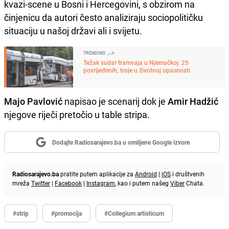
kvazi-scene u Bosni i Hercegovini, s obzirom na
činjenicu da autori često analiziraju sociopolitičku
situaciju u našoj državi ali i svijetu.
TRENDING
Težak sudar tramvaja u Njemačkoj: 25
povrijeđenih, troje u životnoj opasnosti
Majo Pavlović
napisao je scenarij dok je
Amir Hadžić
njegove riječi pretočio u table stripa.
Dodajte Radiosarajevo.ba u omiljene Google izvore
Radiosarajevo.ba
pratite putem aplikacije za
Android
|
iOS
i društvenih
mreža
Twitter
|
Facebook
|
Instagram
, kao i putem našeg
Viber
Chata.
#strip
#promocija
#Collegium artisticum