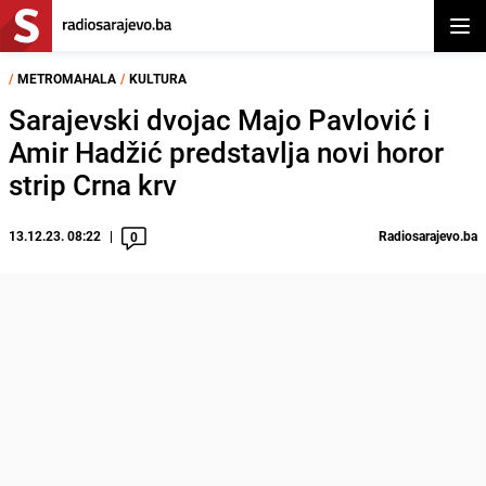
Otvor
/
METROMAHALA
/
KULTURA
Sarajevski dvojac Majo Pavlović i
Amir Hadžić predstavlja novi horor
strip Crna krv
13.12.23. 08:22
Radiosarajevo.ba
0