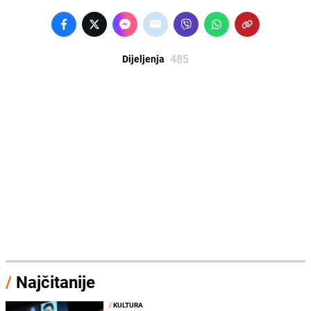
485
Dijeljenja
/
Najčitanije
/
KULTURA