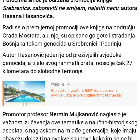
Srebrenica, zaboraviti ne smijem, halaliti neću
, autora
Hasana Hasanovića.
Radi se o premijernoj promociji ove knjige na području
Grada Mostara, a u njoj su opisane golgote i stradanja
Bošnjaka tokom genocida u Srebrenici i Podrinju.
Autor Hasanović jedan je od preživjelih svjedoka
genocida, a tijelo svog rahmetli brata, nosio je čak 27
kilometara do slobodne teritorije.
TRENDING
Gdje ljetuju građani BiH? Agencije nam
otkrivaju šta je ove godine "hit destinacija"
Promotor profesor
Nermin Mujkanović
naglasio je
važnost izučavanja ove tematike s naučno-historijskog
aspekta, s naglaskom na mlađe generacije, koje imaju
obavezu dolaziti na ovakve skupove kako im se ne bi