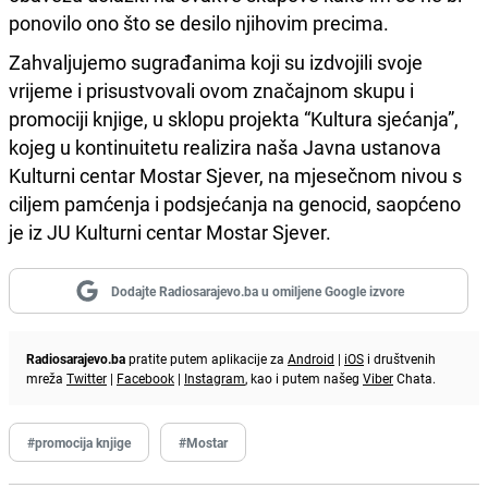
ponovilo ono što se desilo njihovim precima.
Zahvaljujemo sugrađanima koji su izdvojili svoje
vrijeme i prisustvovali ovom značajnom skupu i
promociji knjige, u sklopu projekta “Kultura sjećanja”,
kojeg u kontinuitetu realizira naša Javna ustanova
Kulturni centar Mostar Sjever, na mjesečnom nivou s
ciljem pamćenja i podsjećanja na genocid, saopćeno
je iz JU Kulturni centar Mostar Sjever.
Dodajte Radiosarajevo.ba u omiljene Google izvore
Radiosarajevo.ba
pratite putem aplikacije za
Android
|
iOS
i društvenih
mreža
Twitter
|
Facebook
|
Instagram
, kao i putem našeg
Viber
Chata.
#promocija knjige
#Mostar