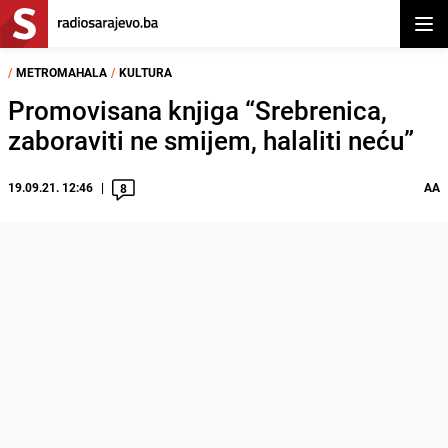
Otvor
/
METROMAHALA
/
KULTURA
Promovisana knjiga “Srebrenica,
zaboraviti ne smijem, halaliti neću”
19.09.21. 12:46
AA
8