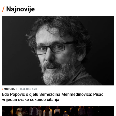
/
Najnovije
/
KULTURA
I
PRIJE OKO 16H
Edo Popović o djelu Semezdina Mehmedinovića: Pisac
vrijedan svake sekunde čitanja