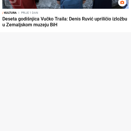
/
KULTURA
I
PRIJE 1 DAN
Deseta godišnjica Vučko Traila: Denis Ruvić upriličio izložbu
u Zemaljskom muzeju BiH