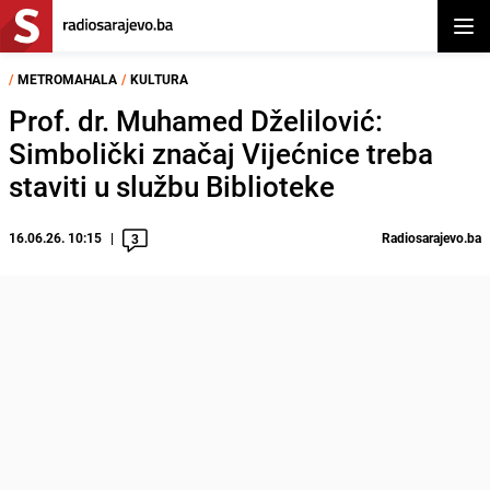
Otvor
/
METROMAHALA
/
KULTURA
Prof. dr. Muhamed Dželilović:
Simbolički značaj Vijećnice treba
staviti u službu Biblioteke
16.06.26. 10:15
Radiosarajevo.ba
3