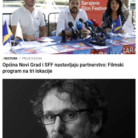
/
KULTURA
I
PRIJE 3 DANA
Općina Novi Grad i SFF nastavljaju partnerstvo: Filmski
program na tri lokacije