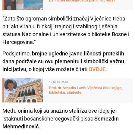
"Zato što ogroman simbolički značaj Vijećnice treba
biti aktiviran u funkciji trajnog i stabilnog rješenja
statusa Nacionalne i univerzitetske biblioteke Bosne i
Hercegovine."
Podsjetimo,
brojne ugledne javne ličnosti proteklih
dana podržale su ovu plemenitu i simbolički važnu
inicijativu
, o kojoj više možete čitati
OVDJE.
15.06.26. 15:53
Prof. dr. Senadin Lavić: Vijećnica čeka knjige,
biblioteku, studente
Među onima koji su snažno stali iza ove ideje je i
istaknuti bosanskohercegovački pisac
Semezdin
Mehmedinović.