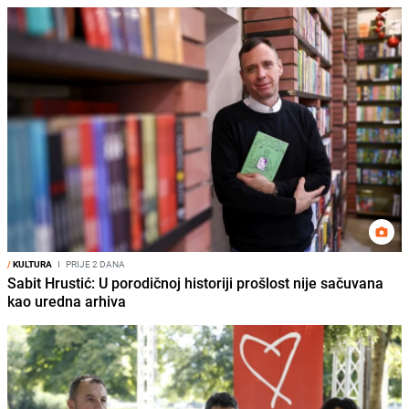
/
KULTURA
I
PRIJE 2 DANA
Sabit Hrustić: U porodičnoj historiji prošlost nije sačuvana
kao uredna arhiva