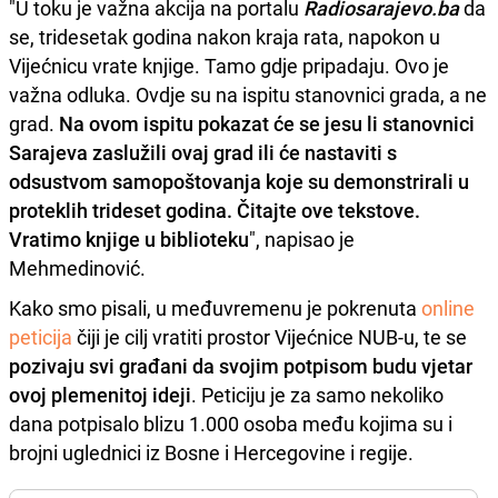
"U toku je važna akcija na portalu
Radiosarajevo.ba
da
se, tridesetak godina nakon kraja rata, napokon u
Vijećnicu vrate knjige. Tamo gdje pripadaju. Ovo je
važna odluka. Ovdje su na ispitu stanovnici grada, a ne
grad.
Na ovom ispitu pokazat će se jesu li stanovnici
Sarajeva zaslužili ovaj grad ili će nastaviti s
odsustvom samopoštovanja koje su demonstrirali u
proteklih trideset godina. Čitajte ove tekstove.
Vratimo knjige u biblioteku
", napisao je
Mehmedinović.
Kako smo pisali, u međuvremenu je pokrenuta
online
peticija
čiji je cilj vratiti prostor Vijećnice NUB-u, te se
pozivaju svi građani da svojim potpisom budu vjetar
ovoj plemenitoj ideji
. Peticiju je za samo nekoliko
dana potpisalo blizu 1.000 osoba među kojima su i
brojni uglednici iz Bosne i Hercegovine i regije.