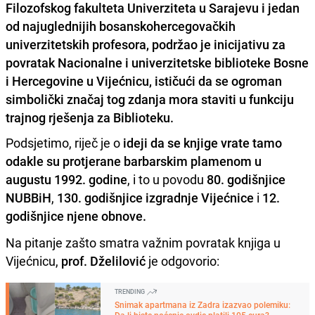
Filozofskog fakulteta Univerziteta u Sarajevu i jedan
od najuglednijih bosanskohercegovačkih
univerzitetskih profesora, podržao je inicijativu za
povratak Nacionalne i univerzitetske biblioteke Bosne
i Hercegovine u Vijećnicu, ističući da se ogroman
simbolički značaj tog zdanja mora staviti u funkciju
trajnog rješenja za Biblioteku.
Podsjetimo, riječ je o
ideji da se knjige vrate tamo
odakle su protjerane barbarskim plamenom u
augustu 1992. godine
, i to u povodu
80. godišnjice
NUBBiH
,
130. godišnjice izgradnje Vijećnice
i
12.
godišnjice njene obnove.
Na pitanje zašto smatra važnim povratak knjiga u
Vijećnicu,
prof. Dželilović
je odgovorio:
TRENDING
Snimak apartmana iz Zadra izazvao polemiku:
Da li biste noćenje ovdje platili 105 eura?