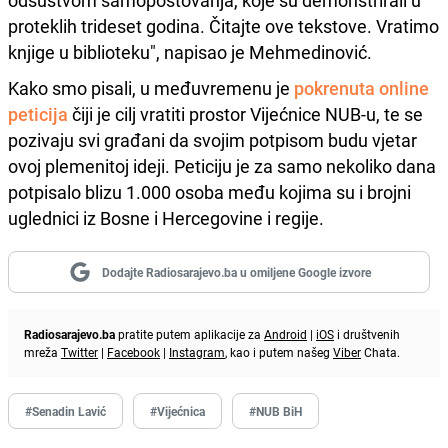
odsustvom samopoštovanja, koje su demonstrirali u
proteklih trideset godina. Čitajte ove tekstove. Vratimo
knjige u biblioteku", napisao je Mehmedinović.
Kako smo pisali, u međuvremenu je
pokrenuta online
peticija
čiji je cilj vratiti prostor Vijećnice NUB-u, te se
pozivaju svi građani da svojim potpisom budu vjetar
ovoj plemenitoj ideji. Peticiju je za samo nekoliko dana
potpisalo blizu 1.000 osoba među kojima su i brojni
uglednici iz Bosne i Hercegovine i regije.
Dodajte Radiosarajevo.ba u omiljene Google izvore
Radiosarajevo.ba
pratite putem aplikacije za
Android
|
iOS
i društvenih
mreža
Twitter
|
Facebook
|
Instagram
, kao i putem našeg
Viber
Chata.
#Senadin Lavić
#Vijećnica
#NUB BiH