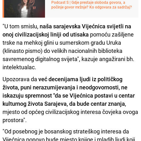
Podcast S | Gdje prestaje sloboda govora, a
počinje govor mržnje? Ko odgovara za sadržaj?
"U tom smislu,
naša sarajevska Vijećnica svijetli na
onoj civilizacijskoj liniji od utisaka
pomoću zašiljene
trske na mehkoj glini u sumerskom gradu Uruka
(klinasto pismo) do velikih nacionalnih biblioteka
savremenog digitalnog svijeta", kazuje angažirani bh.
intelektualac.
Upozorava da
već decenijama ljudi iz političkog
života, puni nerazumijevanja i neodgovornosti, ne
iskazuju spremnost "da se Vijećnica postavi u centar
kulturnog života Sarajeva, da bude centar znanja
,
mjesto od općeg civilizacijskog interesa čovjeka ovoga
prostora".
"Od posebnog je bosanskog strateškog interesa da
Vijećnica ponovo bude mjesto knjige i mladih ljudi koji