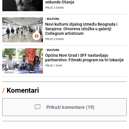
sekunde čitanja
PRIJE 2 DANA
/
KULTURA
Novi kulturni dijalog između Beograda i
Sarajeva: Otvorena izložba u galeriji
Collegium artisticum
PRIJE 2 DANA
/
KULTURA
Općina Novi Grad i SFF nastavljaju
partnerstvo: Filmski program na tri lokacije
PRIJE 1 DAN
/
Komentari
Prikaži komentare
(
19
)