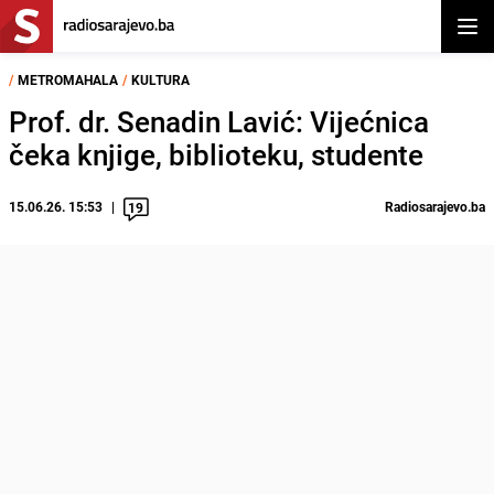
Otvor
/
METROMAHALA
/
KULTURA
Prof. dr. Senadin Lavić: Vijećnica
čeka knjige, biblioteku, studente
15.06.26. 15:53
Radiosarajevo.ba
19