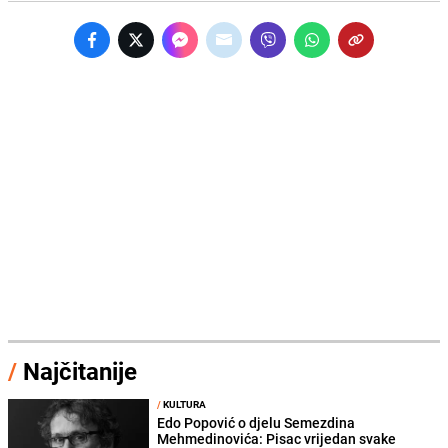
/
Najčitanije
/
KULTURA
Edo Popović o djelu Semezdina
Mehmedinovića: Pisac vrijedan svake