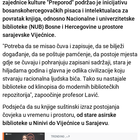
zajednice kulture "Preporod" podržao je inicijativu
bosanskohercegovačkih pisaca i intelektualaca za
povratak knjiga, odnosno Nacionalne i univerzitetske
biblioteke (NUB) Bosne i Hercegovine u prostore
sarajevske Vijećnice.
"Potreba da se misao čuva i zapisuje, da se bilježi
događanje, da se poštuje pamćenje, da postoje mjesta
gdje se čuvaju i pohranjuju zapisani sadržaji, stara je
hiljadama godina i glavna je odlika civilizacije koju
stvaraju racionalna ljudska bića. Tako su nastajale
biblioteke od klinopisa do modernih bibliotečkih
repozitorija", zapoočinje profesor Lavić.
Podsjeća da su knjige suštinski izraz postojanja
čovjeka u vremenu i prostoru,
od stare asirske
biblioteke u Ninivi do Vijećnice u Sarajevu
.
TRENDING