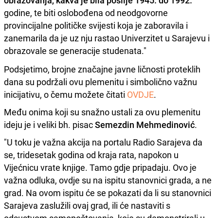
obrazovanja, kakva je bila poslije 1945. do 1992.
godine, te biti oslobođena od neodgovorne
provincijalne političke svijesti koja je zaboravila i
zanemarila da je uz nju rastao Univerzitet u Sarajevu i
obrazovale se generacije studenata."
Podsjetimo, brojne značajne javne ličnosti proteklih
dana su podržali ovu plemenitu i simbolično važnu
inicijativu, o čemu možete čitati
OVDJE
.
Među onima koji su snažno ustali za ovu plemenitu
ideju je i veliki bh. pisac
Semezdin Mehmedinović
.
"U toku je važna akcija na portalu Radio Sarajeva da
se, tridesetak godina od kraja rata, napokon u
Vijećnicu vrate knjige. Tamo gdje pripadaju. Ovo je
važna odluka, ovdje su na ispitu stanovnici grada, a ne
grad. Na ovom ispitu će se pokazati da li su stanovnici
Sarajeva zaslužili ovaj grad, ili će nastaviti s