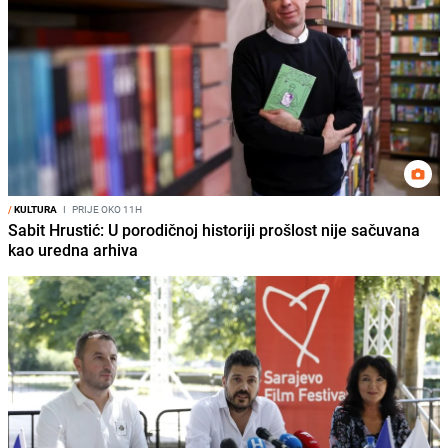
/
KULTURA
I
PRIJE OKO 11H
Sabit Hrustić: U porodičnoj historiji prošlost nije sačuvana
kao uredna arhiva