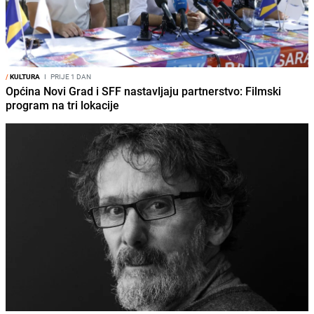
/
KULTURA
I
PRIJE 1 DAN
Općina Novi Grad i SFF nastavljaju partnerstvo: Filmski
program na tri lokacije