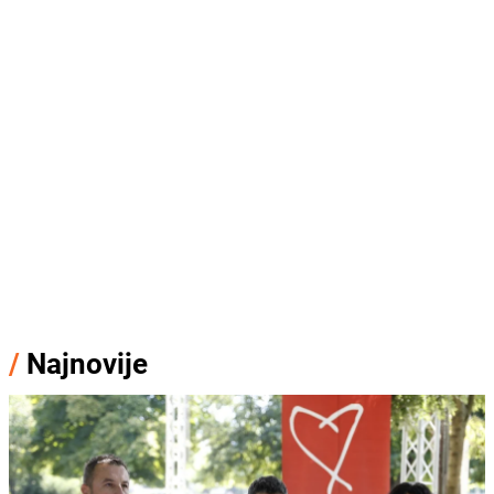
/
Najnovije