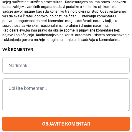
kojeg možete biti krivično procesuirani. Radiosarajevo.ba ima pravo i obavezu
da na zahtjev zvaničnih organa dostavi podatke o korisniku čiji komentari
sadrže govor mržnje, kao i da korisniku trajno blokira pristup. Obaviještavamo
vas da svaki čitatelj dobrovoljno pristupa čitanju i kreiranju komentara i
prihvata mogućnost da neki komentari mogu sadržavati narativ koji je u
suprotnosti sa vjerskim, nacionalnim, moralnim i drugim načelima.
Radiosarajevo.ba ima pravo da obriše sporne ili prijavljene komentare bez
najave i objašnjenja. Radiosarajevo.ba koristi automatski sistem prepoznavanja
i uklanjanja govora mržnje i drugih neprimjerenih sadržaja u komentarima.
VAŠ KOMENTAR
OBJAVITE KOMENTAR