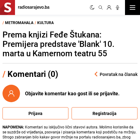
Otvor
/
METROMAHALA
/
KULTURA
Prema knjizi Feđe Štukana:
Premijera predstave 'Blank' 10.
marta u Kamernom teatru 55
/
Komentari (0)
Povratak na članak
Objavite komentar kao gost ili se prijavite.
Prijava
Registracija
NAPOMENA:
Komentari su isključivo lični stavovi autora. Molimo korisnike da
se suzdrže od vrijeđanja, psovanja i pisanja komentara koji podstiču na mržnju.
Strogo zabranjen bilo kakav govor mržnje na portalu radiosarajevo.ba, zbog