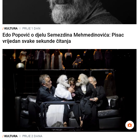
/
KULTURA
I
PRIJE 1 DAN
Edo Popović o djelu Semezdina Mehmedinovića: Pisac
vrijedan svake sekunde čitanja
/
KULTURA
I
PRIJE 2 DANA