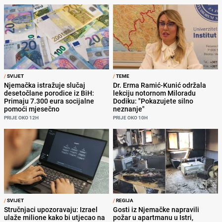
/
SVIJET
/
TEME
Njemačka istražuje slučaj
Dr. Erma Ramić-Kunić održala
desetočlane porodice iz BiH:
lekciju notornom Miloradu
Primaju 7.300 eura socijalne
Dodiku: "Pokazujete silno
pomoći mjesečno
neznanje"
PRIJE OKO 12H
PRIJE OKO 10H
/
SVIJET
/
REGIJA
Stručnjaci upozoravaju: Izrael
Gosti iz Njemačke napravili
ulaže milione kako bi utjecao na
požar u apartmanu u Istri,