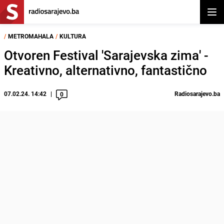
Otvor
/
METROMAHALA
/
KULTURA
Otvoren Festival 'Sarajevska zima' -
Kreativno, alternativno, fantastično
07.02.24. 14:42
Radiosarajevo.ba
0