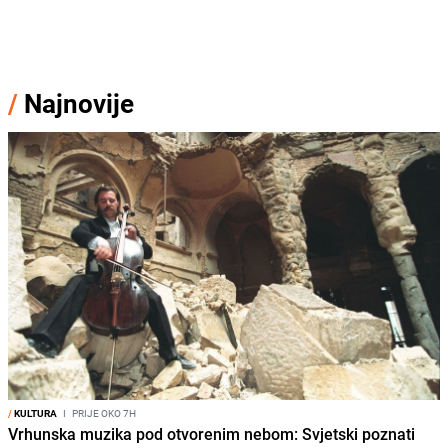
/
Najnovije
/
KULTURA
I
PRIJE OKO 7H
Vrhunska muzika pod otvorenim nebom: Svjetski poznati