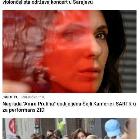
violončelista održava koncert u Sarajevu
/
KULTURA
I
PRIJE OKO 11H
Nagrada "Amra Prutina" dodijeljena Šejli Kamerić i SARTR-u
za performans ZID