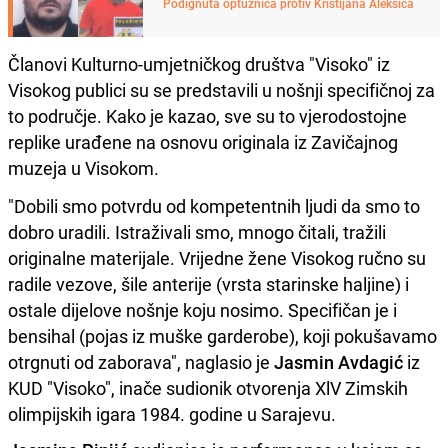
Podignuta optužnica protiv Kristijana Aleksića
Članovi Kulturno-umjetničkog društva "Visoko" iz
Visokog publici su se predstavili u nošnji specifičnoj za
to područje. Kako je kazao, sve su to vjerodostojne
replike urađene na osnovu originala iz Zavičajnog
muzeja u Visokom.
"Dobili smo potvrdu od kompetentnih ljudi da smo to
dobro uradili. Istraživali smo, mnogo čitali, tražili
originalne materijale. Vrijedne žene Visokog ručno su
radile vezove, šile anterije (vrsta starinske haljine) i
ostale dijelove nošnje koju nosimo. Specifičan je i
bensihal (pojas iz muške garderobe), koji pokušavamo
otrgnuti od zaborava", naglasio je
Jasmin Avdagić
iz
KUD "Visoko", inače sudionik otvorenja XlV Zimskih
olimpijskih igara 1984. godine u Sarajevu.