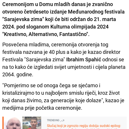
Ceremonijom u Domu mladih danas je zvanično
otvoreno četrdeseto izdanje Međunarodnog festivala
"Sarajevska zima" koji će biti održan do 21. marta
2024. pod sloganom Kulturna olimpijada 2024
"Kreativno, Alternativno, Fantastično".
Posvećena mladima, ceremonija otvorenja tog
festivala nazvana je 40 plus a kako je kazao direktor
Festivala "Sarajevska zima"
Ibrahim Spahić
odnosi se
na to kako će izgledati svijet umjetnosti i cijela planeta
2064. godine.
"Pomjerimo se od onoga čega se sjećamo i
kristalizirajmo to u najboljem smislu riječi, kroz život
koji danas živimo, za generacije koje dolaze", kazao je
medijima prije početka ceremonije.
TRENDING
Slučaj koji je zgrozio regiju dobija sudski epilog: