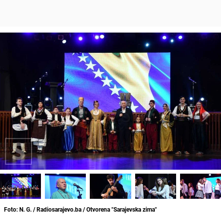
Foto: N. G. / Radiosarajevo.ba / Otvorena "Sarajevska zima"