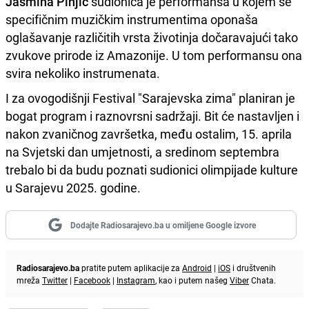
Jasmina Pinjić
sudionica je performansa u kojem se
specifičnim muzičkim instrumentima oponaša
oglašavanje različitih vrsta životinja dočaravajući tako
zvukove prirode iz Amazonije. U tom performansu ona
svira nekoliko instrumenata.
I za ovogodišnji Festival "Sarajevska zima" planiran je
bogat program i raznovrsni sadržaji. Bit će nastavljen i
nakon zvaničnog završetka, među ostalim, 15. aprila
na Svjetski dan umjetnosti, a sredinom septembra
trebalo bi da budu poznati sudionici olimpijade kulture
u Sarajevu 2025. godine.
Dodajte Radiosarajevo.ba u omiljene Google izvore
Radiosarajevo.ba
pratite putem aplikacije za
Android
|
iOS
i društvenih
mreža
Twitter
|
Facebook
|
Instagram
, kao i putem našeg
Viber
Chata.