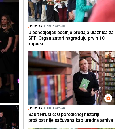
/
KULTURA
I
PRIJE OKO 4H
U ponedjeljak počinje prodaja ulaznica za
SFF: Organizatori nagrađuju prvih 10
kupaca
/
KULTURA
I
PRIJE OKO 9H
Sabit Hrustić: U porodičnoj historiji
prošlost nije sačuvana kao uredna arhiva