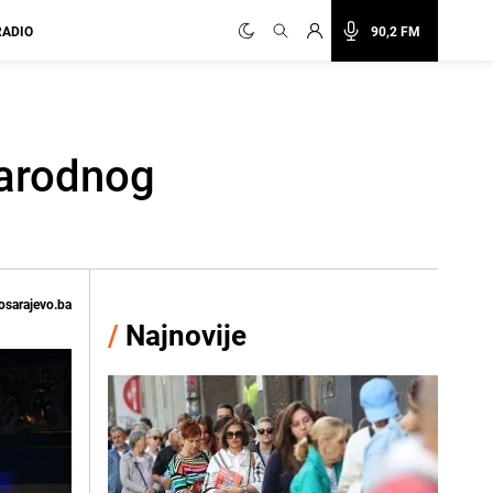
RADIO
90,2 FM
Narodnog
osarajevo.ba
/
Najnovije