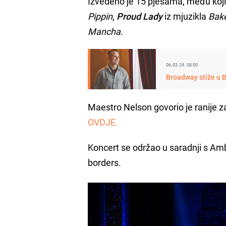
Izvedeno je 15 pjesama, među koj
Pippin
,
Proud Lady
iz mjuzikla
Bake
Mancha.
06.03.24. 08:50
Broadway stiže u B
Maestro Nelson govorio je ranije z
OVDJE.
Koncert se održao u saradnji s A
borders.