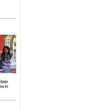
vljaju
na tri