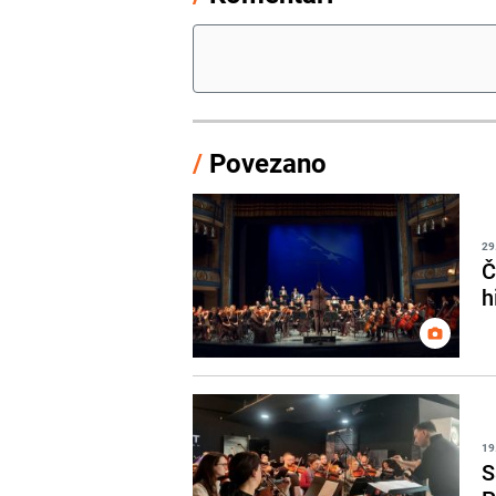
/
Povezano
29
Č
h
19
S