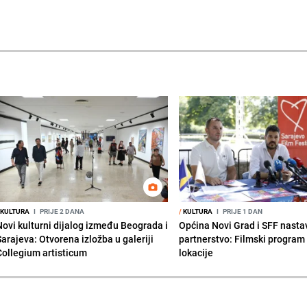
KULTURA
I
PRIJE 2 DANA
/
KULTURA
I
PRIJE 1 DAN
Novi kulturni dijalog između Beograda i
Općina Novi Grad i SFF nasta
Sarajeva: Otvorena izložba u galeriji
partnerstvo: Filmski program 
Collegium artisticum
lokacije