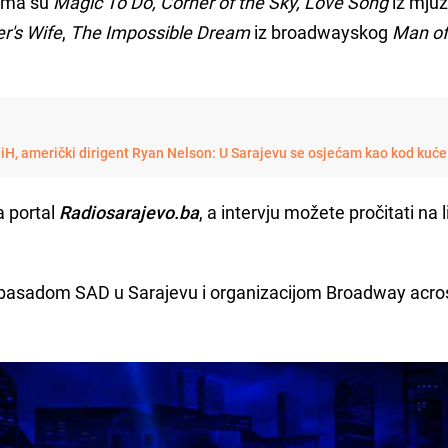
ima su
Magic To Do, Corner of the Sky, Love Song
iz mjuz
r's Wife
,
The Impossible Dream
iz broadwayskog
Man of
iH, američki dirigent Ryan Nelson: U Sarajevu se osjećam kao kod kuće
a portal
Radiosarajevo.ba
, a intervju možete pročitati na 
mbasadom SAD u Sarajevu i organizacijom Broadway acro