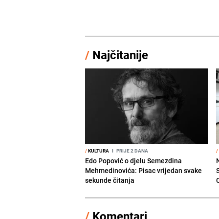
/
Najčitanije
/
KULTURA
I
PRIJE 2 DANA
/
Edo Popović o djelu Semezdina
Mehmedinovića: Pisac vrijedan svake
sekunde čitanja
/
Komentari