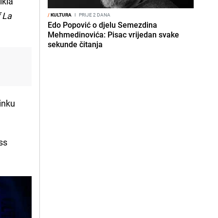
ikla
 La
/
KULTURA
I
PRIJE 2 DANA
Edo Popović o djelu Semezdina
Mehmedinovića: Pisac vrijedan svake
sekunde čitanja
linku
ss