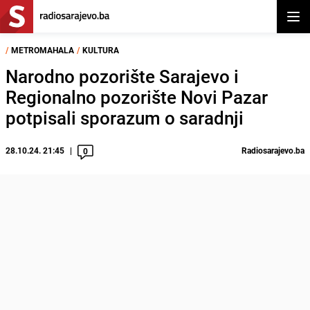
Otvor
/
METROMAHALA
/
KULTURA
Narodno pozorište Sarajevo i
Regionalno pozorište Novi Pazar
potpisali sporazum o saradnji
28.10.24. 21:45
Radiosarajevo.ba
0