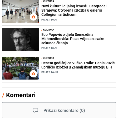
/
KULTURA
Novi kulturni dijalog između Beograda i
Sarajeva: Otvorena izložba u galeriji
Collegium artisticum
PRIJE 1 DAN
/
KULTURA
Edo Popović o djelu Semezdina
Mehmedinovića: Pisac vrijedan svake
sekunde čitanja
PRIJE 1 DAN
/
KULTURA
Deseta godišnjica Vučko Traila: Denis Ruvić
upriličio izložbu u Zemaljskom muzeju BiH
PRIJE 2 DANA
/
Komentari
Prikaži komentare
(
0
)