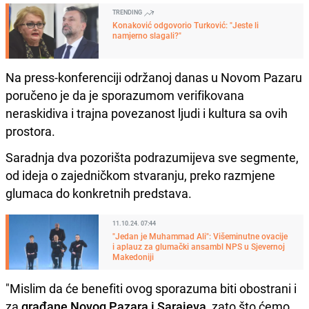
TRENDING
Konaković odgovorio Turković: "Jeste li
namjerno slagali?"
Na press-konferenciji održanoj danas u Novom Pazaru
poručeno je da je sporazumom verifikovana
neraskidiva i trajna povezanost ljudi i kultura sa ovih
prostora.
Saradnja dva pozorišta podrazumijeva sve segmente,
od ideja o zajedničkom stvaranju, preko razmjene
glumaca do konkretnih predstava.
11.10.24. 07:44
"Jedan je Muhammad Ali": Višeminutne ovacije
i aplauz za glumački ansambl NPS u Sjevernoj
Makedoniji
"Mislim da će benefiti ovog sporazuma biti obostrani i
za
građane Novog Pazara i Sarajeva,
zato što ćemo