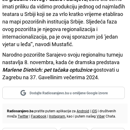
imati priliku da vidimo produkciju jednog od najmlađih
teatara u Srbiji koji se za vrlo kratko vrijeme etablirao
na mapi pozorišnih institucija Srbije. Sljedeća faza
ovog pozorišta je njegova regionalizacija i
internacionalizacija, pa je ovaj sporazum još 'jedan
vjetar u leđa'", navodi Mustafić.
Narodno pozorište Sarajevo svoju regionalnu turneju
nastavlja 8. novembra, kada će dramska predstava
Marlene Dietrich: pet tačaka optužnice
gostovati u
Zagrebu na 37. Gavellinim večerima 2024.
Dodajte Radiosarajevo.ba u omiljene Google izvore
Radiosarajevo.ba
pratite putem aplikacije za
Android
|
iOS
i društvenih
mreža
Twitter
|
Facebook
|
Instagram
, kao i putem našeg
Viber
Chata.