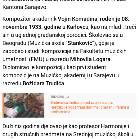
Kantona Sarajevo.
Kompozitor akademik
Vojin Komadina, rođen je 08.
novembra 1933. godine u Karlovcu
, kao najmlađi, treći
sin u uglednoj građanskoj porodici. Školovao se u
Beogradu (Muzička škola "
Stanković
"), gdje je
započeo i studij kompozicije na Fakultetu muzičkih
umetnosti (FMU) u razredu
Mihovila Logara
.
Diplomirao je kompoziciju kao prvi student
kompozicije na Muzičkoj akademiji u Sarajevu u
razredu
Božidara Trudića
.
TRENDING
Srebrenica žedna pored svojih izvora:
Restrikcije vode traju danima, građani i farme u
problemima
Duži niz godina djelovao je kao profesor Harmonije i
drugih stručnih predmeta na Srednjoj muzičkoj školi u