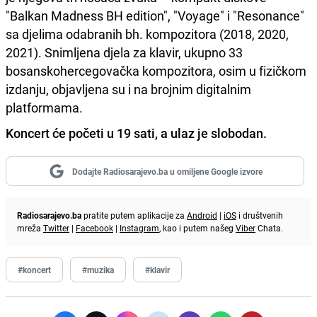
"Balkan Madness BH edition", "Voyage" i "Resonance"
sa djelima odabranih bh. kompozitora (2018, 2020,
2021). Snimljena djela za klavir, ukupno 33
bosanskohercegovačka kompozitora, osim u fizičkom
izdanju, objavljena su i na brojnim digitalnim
platformama.
Koncert će početi u 19 sati, a ulaz je slobodan.
Dodajte Radiosarajevo.ba u omiljene Google izvore
Radiosarajevo.ba
pratite putem aplikacije za
Android
|
iOS
i društvenih
mreža
Twitter
|
Facebook
|
Instagram
, kao i putem našeg
Viber
Chata.
#koncert
#muzika
#klavir