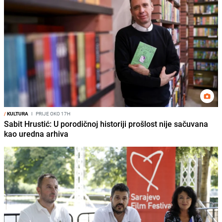
/
KULTURA
I
PRIJE OKO 17H
Sabit Hrustić: U porodičnoj historiji prošlost nije sačuvana
kao uredna arhiva