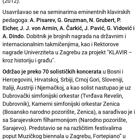
(2012).
Usavršavao se na seminarima eminentnih klavirskih
pedagoga:
A. Pisarev, G. Gruzman, N. Grubert, P.
Eicher, J. J. von Armin, A. Čarkić, J. Pavić, G. Vidović i
A. Dindo
. Dobitnik je brojnih nagrada na državnim i
internacionalnim takmičenjima, kao i Rektorove
nagrade Univerziteta u Zagrebu za projekt "KLAVIR –
kroz historiju i građu".
Održao je preko 70 solističkih koncerata
u Bosni i
Hercegovini, Hrvatskoj, Srbiji, Crnoj Gori, Sloveniji,
Italiji, Austriji i Njemačkoj, a kao solist nastupao je uz
Dubrovački simfonijski orkestar (Tvrđava Revelin,
Dubrovnik), Kamerni simfonijski orkestar Zenica
(Bosansko narodno pozorište, Zenica), a sarađivao je i
sa Sarajevskom filharmonijom (Narodno pozorište,
Sarajevo). Predstavio se na različitim festivalima
poput Muzičkog biennala u Zagrebu, Fortepiano” u