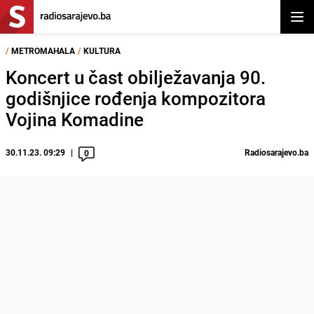
Otvor
/
METROMAHALA
/
KULTURA
Koncert u čast obilježavanja 90.
godišnjice rođenja kompozitora
Vojina Komadine
30.11.23. 09:29
Radiosarajevo.ba
0