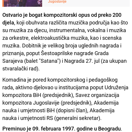
Jugoslavije
Ostvario je bogat kompozitorski opus od preko 200
djela
, koji obuhvata različita muzička područja kao što
su muzika za djecu, instrumentalna, vokalna i muzika
za orkestre, elektroakustička muzika, kao i scenska
muzika. Dobitnik je velikog broja uglednih nagrada i
priznanja, poput Šestoaprilske nagrade Grada
Sarajeva (balet "Satana") i Nagrada 27. jul (za ukupan
stvaralački rad).
Komadina je pored kompozitorskog i pedagoškog
rada, aktivno djelovao u institucijama poput Udruženja
kompozitora BiH (predsjednik), Savez organizacija
kompozitora Jugoslavije (predsjednik), Akademija
nauka i umjetnosti BiH (dopisni član), Akademija
nauka i umjetnosti RS (generalni sekretar).
Preminuo je 09. februara 1997. godine u Beogradu
.