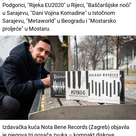
Podgorici, "Rijeka EU2020" u Rijeci, "Baščaršijske noći"
u Sarajevu, "Dani Vojina Komadine" u Istočnom
Sarajevu, "Metaworld" u Beogradu i "Mostarsko
proljeće" u Mostaru.
Izdavačka kuća Nota Bene Records (Zagreb) objavila
je njegova tri nosača zvuka – kompakt diskove