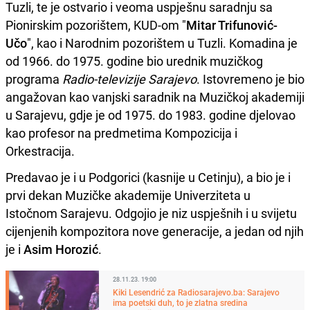
Tuzli, te je ostvario i veoma uspješnu saradnju sa
Pionirskim pozorištem, KUD-om "
Mitar Trifunović-
Učo
", kao i Narodnim pozorištem u Tuzli. Komadina je
od 1966. do 1975. godine bio urednik muzičkog
programa
Radio-televizije Sarajevo
. Istovremeno je bio
angažovan kao vanjski saradnik na Muzičkoj akademiji
u Sarajevu, gdje je od 1975. do 1983. godine djelovao
kao profesor na predmetima Kompozicija i
Orkestracija.
Predavao je i u Podgorici (kasnije u Cetinju), a bio je i
prvi dekan Muzičke akademije Univerziteta u
Istočnom Sarajevu. Odgojio je niz uspješnih i u svijetu
cijenjenih kompozitora nove generacije, a jedan od njih
je i
Asim Horozić
.
28.11.23. 19:00
Kiki Lesendrić za Radiosarajevo.ba: Sarajevo
ima poetski duh, to je zlatna sredina