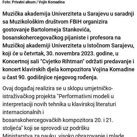
Foto: Privatni album / Vojin Komadina
Muzička akademija Univerziteta u Sarajevu u saradnji
sa Muzikološkim društvom FBiH organizira
gostovanje Bartolomeja Stankovića,
bosanskohercegovačkog pijaniste i profesora na
Muzičkoj akademiji Univerziteta u Istočnom Sarajevu,
koji će u četvrtak, 30. novembra 2023. godine, u
Koncertnoj sali "Cvjetko Rihtman" održati predavanje i
koncert klavirskih djela kompozitora Vojina Komadine
u čast 90. godišnjice njegovog rođenja.
Ovaj događaj realizira se u sklopu umjetničko-
istraživačkog projekta "Performativni modeli u
interpretaciji novih tehnika u klavirskoj literaturi
internacionalnih i
bosanskohercegovačkih kompozitora 20. i 21.
stoljeća" koji se sprovodi uz podršku
Ministarstva za nauku, visoko obrazovanje i mlade