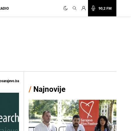
RADIO
90,2 FM
osarajevo.ba
/
Najnovije