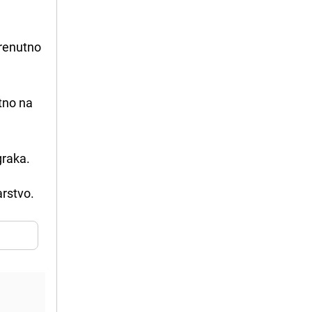
Trenutno
tno na
graka.
arstvo.