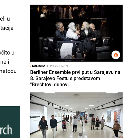
eli u
tacija
čito u
ne i
/
KULTURA
I
PRIJE 1 DAN
 metodu
Berliner Ensemble prvi put u Sarajevu na
8. Sarajevo Festu s predstavom
"Brechtovi duhovi"