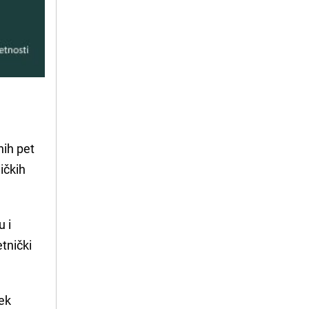
nih pet
ičkih
u i
tnički
jek