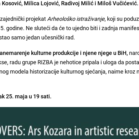
Kosović, Milica Lojović, Radivoj Milić i Miloš Vučićević
.
 zajednički projekat
Arheološko istraživanje
, koji su poduz
5. godine. Ne sluteći da će to ujedno biti i zadnja manifes
ostao samo jedan učesnički rad.
 zanemarenje kulturne produkcije i njene njege u BiH,
naro
e, radu grupe RIZBA je nehotice pripala i uloga da posta
nog modela historizacije kulturnog sjećanja, naime kroz
ak 25. maja u 19 sati.