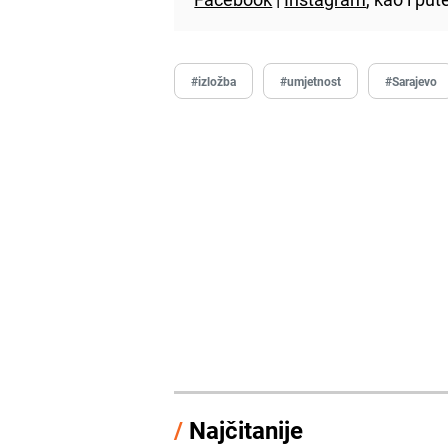
#izložba
#umjetnost
#Sarajevo
/
Najčitanije