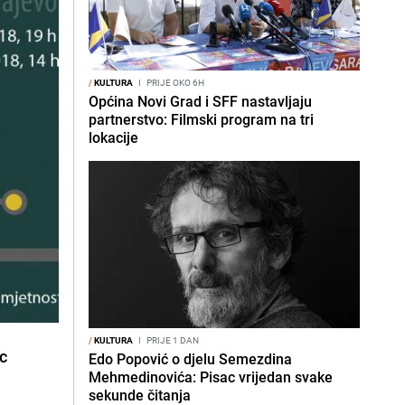
/
KULTURA
I
PRIJE OKO 6H
Općina Novi Grad i SFF nastavljaju
partnerstvo: Filmski program na tri
lokacije
/
KULTURA
I
PRIJE 1 DAN
ic
Edo Popović o djelu Semezdina
Mehmedinovića: Pisac vrijedan svake
sekunde čitanja