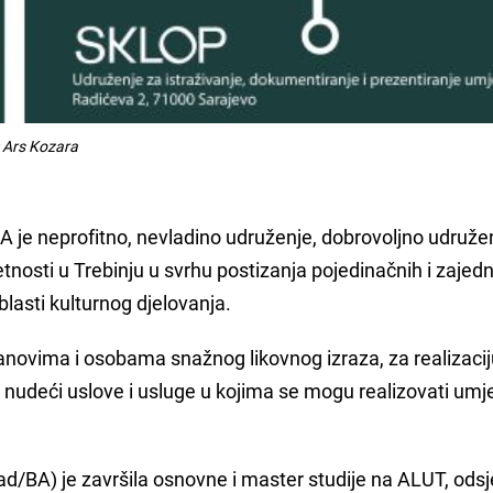
 Ars Kozara
A je neprofitno, nevladino udruženje, dobrovoljno udruže
nosti u Trebinju u svrhu postizanja pojedinačnih i zajedn
oblasti kulturnog djelovanja.
 članovima i osobama snažnog likovnog izraza, za realizacij
, nudeći uslove i usluge u kojima se mogu realizovati umje
d/BA) je završila osnovne i master studije na ALUT, ods