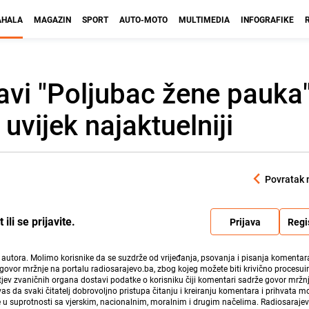
HALA
MAGAZIN
SPORT
AUTO-MOTO
MULTIMEDIA
INFOGRAFIKE
avi "Poljubac žene pauka
uvijek najaktuelniji
Povratak 
li se prijavite.
Prijava
Regi
i autora. Molimo korisnike da se suzdrže od vrijeđanja, psovanja i pisanja komentara
govor mržnje na portalu radiosarajevo.ba, zbog kojeg možete biti krivično procesuir
ev zvaničnih organa dostavi podatke o korisniku čiji komentari sadrže govor mržnj
vas da svaki čitatelj dobrovoljno pristupa čitanju i kreiranju komentara i prihvata 
e u suprotnosti sa vjerskim, nacionalnim, moralnim i drugim načelima. Radiosaraje