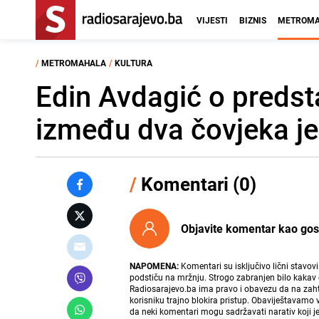
VIJESTI
BIZNIS
METROMA
/
METROMAHALA
/
KULTURA
Edin Avdagić o predst
između dva čovjeka je 
/
Komentari (0)
Objavite komentar kao gost i
NAPOMENA:
Komentari su isključivo lični stavov
podstiču na mržnju. Strogo zabranjen bilo kakav 
Radiosarajevo.ba ima pravo i obavezu da na zahtj
korisniku trajno blokira pristup. Obaviještavamo 
da neki komentari mogu sadržavati narativ koji j