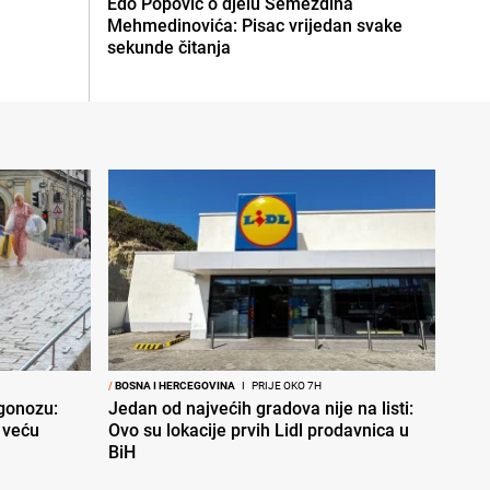
Edo Popović o djelu Semezdina
Mehmedinovića: Pisac vrijedan svake
sekunde čitanja
/
BOSNA I HERCEGOVINA
I
PRIJE OKO 7H
ogonozu:
Jedan od najvećih gradova nije na listi:
 veću
Ovo su lokacije prvih Lidl prodavnica u
BiH