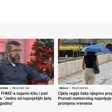
GOVINA
I
PRIJE OKO 14H
/
REGIJA
I
PRIJE OKO 9H
 FHMZ-a najavio kišu i pad
Cijela regija čeka njegovu pr
: "Jedno od najsvježijih ljeta
Poznati meteorolog najavljuje
 godina"
promjenu vremena