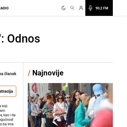
RADIO
90,2 FM
": Odnos
/
Najnovije
na članak
stracija
 koji
ani.
e, kao i da
mogućnost
vo.ba ima