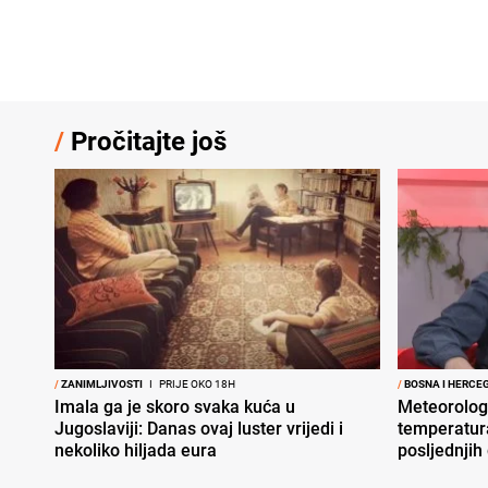
/
Pročitajte još
/
ZANIMLJIVOSTI
I
PRIJE OKO 18H
/
BOSNA I HERCE
Imala ga je skoro svaka kuća u
Meteorolog
Jugoslaviji: Danas ovaj luster vrijedi i
temperatura
nekoliko hiljada eura
posljednjih