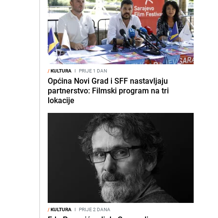
/
KULTURA
I
PRIJE 1 DAN
Općina Novi Grad i SFF nastavljaju
partnerstvo: Filmski program na tri
lokacije
/
KULTURA
I
PRIJE 2 DANA