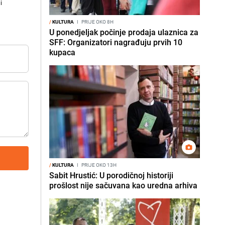
i
/
KULTURA
I
PRIJE OKO 8H
U ponedjeljak počinje prodaja ulaznica za
SFF: Organizatori nagrađuju prvih 10
kupaca
/
KULTURA
I
PRIJE OKO 13H
Sabit Hrustić: U porodičnoj historiji
prošlost nije sačuvana kao uredna arhiva