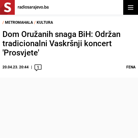
Otvor
/
METROMAHALA
/
KULTURA
Dom Oružanih snaga BiH: Održan
tradicionalni Vaskršnji koncert
'Prosvjete'
20.04.23. 20:44
FENA
1