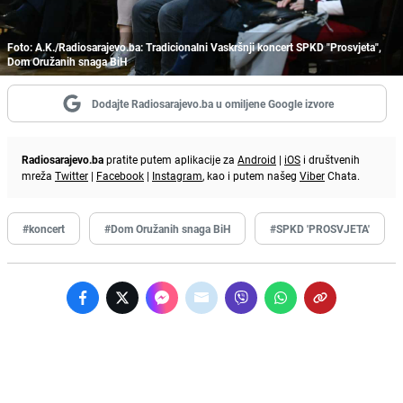
Foto: A.K./Radiosarajevo.ba: Tradicionalni Vaskršnji koncert SPKD "Prosvjeta",
Dom Oružanih snaga BiH
Dodajte Radiosarajevo.ba u omiljene Google izvore
Radiosarajevo.ba
pratite putem aplikacije za
Android
|
iOS
i društvenih
mreža
Twitter
|
Facebook
|
Instagram
, kao i putem našeg
Viber
Chata.
#koncert
#Dom Oružanih snaga BiH
#SPKD 'PROSVJETA'