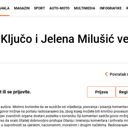
HALA
MAGAZIN
SPORT
AUTO-MOTO
MULTIMEDIA
INFOGRAFIKE
Ključo i Jelena Milušić v
Povratak 
li se prijavite.
Prijava
Regi
i autora. Molimo korisnike da se suzdrže od vrijeđanja, psovanja i pisanja komentara
govor mržnje na portalu radiosarajevo.ba, zbog kojeg možete biti krivično procesuir
ev zvaničnih organa dostavi podatke o korisniku čiji komentari sadrže govor mržnj
vas da svaki čitatelj dobrovoljno pristupa čitanju i kreiranju komentara i prihvata 
e u suprotnosti sa vjerskim, nacionalnim, moralnim i drugim načelima. Radiosaraje