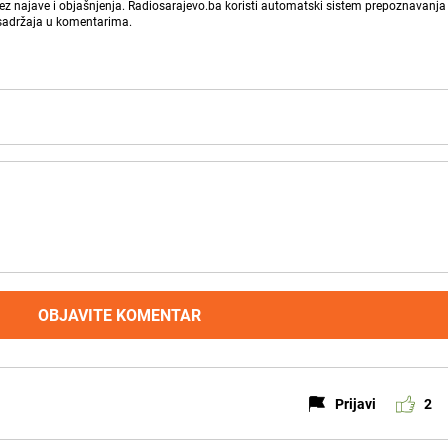
bez najave i objašnjenja. Radiosarajevo.ba koristi automatski sistem prepoznavanja 
 sadržaja u komentarima.
OBJAVITE KOMENTAR
Prijavi
2