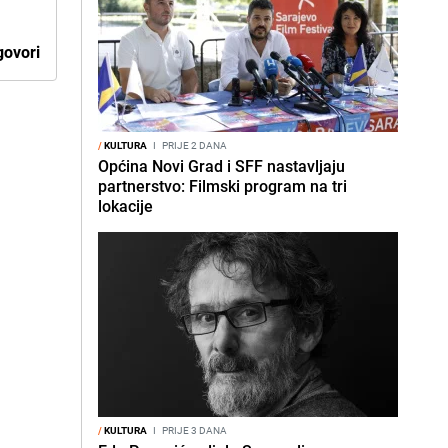
ovori
/
KULTURA
I
PRIJE 2 DANA
Općina Novi Grad i SFF nastavljaju
partnerstvo: Filmski program na tri
lokacije
/
KULTURA
I
PRIJE 3 DANA