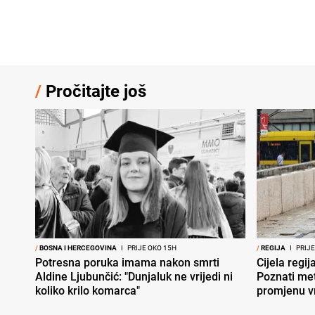
/
Pročitajte još
/
BOSNA I HERCEGOVINA
I
PRIJE OKO 15H
/
REGIJA
I
PRIJE
Potresna poruka imama nakon smrti
Cijela regi
Aldine Ljubunčić: "Dunjaluk ne vrijedi ni
Poznati met
koliko krilo komarca"
promjenu 