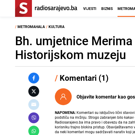
VIJESTI
BIZNIS
METROMA
/
METROMAHALA
/
KULTURA
Bh. umjetnice Merima 
Historijskom muzeju
/
Komentari (1)
Objavite komentar kao gost i
NAPOMENA:
Komentari su isključivo lični stavov
podstiču na mržnju. Strogo zabranjen bilo kakav 
Radiosarajevo.ba ima pravo i obavezu da na zahtj
korisniku trajno blokira pristup. Obaviještavamo 
da neki komentari mogu sadržavati narativ koji j