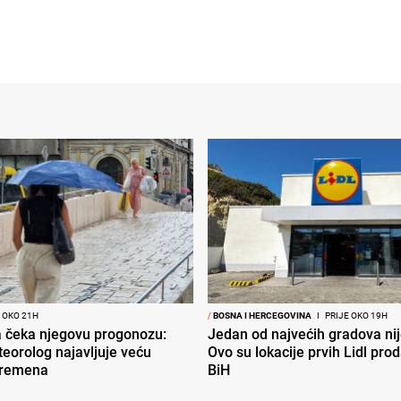
 OKO 21H
/
BOSNA I HERCEGOVINA
I
PRIJE OKO 19H
ja čeka njegovu progonozu:
Jedan od najvećih gradova nije
eorolog najavljuje veću
Ovo su lokacije prvih Lidl pro
vremena
BiH