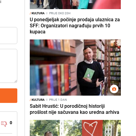
i
/
KULTURA
I
PRIJE OKO 20H
U ponedjeljak počinje prodaja ulaznica za
SFF: Organizatori nagrađuju prvih 10
kupaca
/
KULTURA
I
PRIJE 1 DAN
Sabit Hrustić: U porodičnoj historiji
prošlost nije sačuvana kao uredna arhiva
0