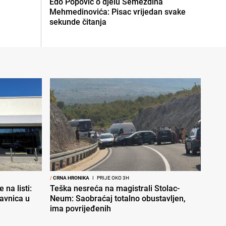
Edo Popović o djelu Semezdina
Mehmedinovića: Pisac vrijedan svake
sekunde čitanja
/
CRNA HRONIKA
I
PRIJE OKO 3H
 na listi:
Teška nesreća na magistrali Stolac-
davnica u
Neum: Saobraćaj totalno obustavljen,
ima povrijeđenih