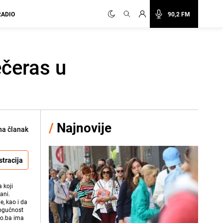
RADIO
90,2 FM
ečeras u
/
Najnovije
na članak
stracija
 koji
ani.
e, kao i da
mogućnost
vo.ba ima