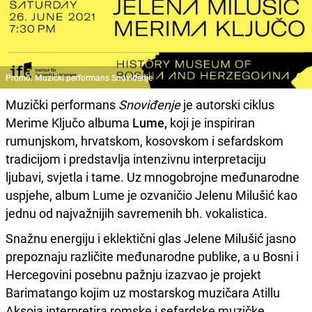
Promo: Muzički performans Snoviđenje
Muzički performans
Snoviđenje
je autorski ciklus
Merime Ključo albuma
Lume,
koji je inspiriran
rumunjskom, hrvatskom, kosovskom i sefardskom
tradicijom i predstavlja intenzivnu interpretaciju
ljubavi, svjetla i tame. Uz mnogobrojne međunarodne
uspjehe, album Lume je ozvaničio Jelenu Milušić kao
jednu od najvažnijih savremenih bh. vokalistica.
Snažnu energiju i eklektični glas Jelene Milušić jasno
prepoznaju različite međunarodne publike, a u Bosni i
Hercegovini posebnu pažnju izazvao je projekt
Barimatango kojim uz mostarskog muzičara Atillu
Aksoja interpretira romske i sefardske muzičke