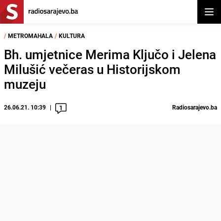
Otvor
/
METROMAHALA
/
KULTURA
Bh. umjetnice Merima Ključo i Jelena
Milušić večeras u Historijskom
muzeju
26.06.21. 10:39
Radiosarajevo.ba
1