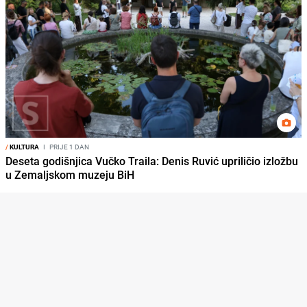
/
KULTURA
I
PRIJE 1 DAN
Deseta godišnjica Vučko Traila: Denis Ruvić upriličio izložbu
u Zemaljskom muzeju BiH