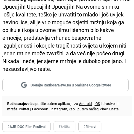
Upucaj ih! Upucaj ih! Upucaj ih! Na ovome snimku
lošije kvalitete, teško je uhvatiti to mlado i još uvijek
nevino lice, ali je vrlo moguće osjetiti mržnju koja ga
oblikuje i koja u ovome filmu lišenom bilo kakve
emocije, predstavlja vrhunac bespovratne
izgubljenosti i okorjele tragičnosti svijeta u kojem niti
jedan rat ne može završiti, a da već nije počeo drugi.
Nikada i neće, jer sjeme mržnje je duboko posijano. I
nezaustavljivo raste.
Dodajte Radiosarajevo.ba u omiljene Google izvore
Radiosarajevo.ba
pratite putem aplikacije za
Android
|
iOS
i društvenih
mreža
Twitter
|
Facebook
|
Instagram
, kao i putem našeg
Viber
Chata.
#AJB DOC Film Festival
#kritika
#filmovi