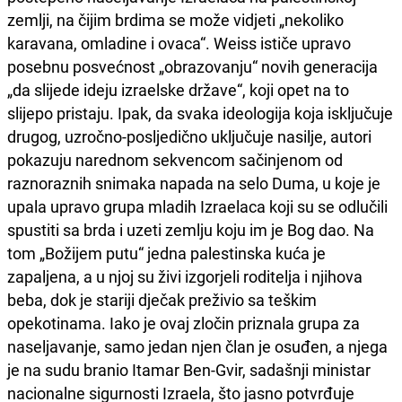
zemlji, na čijim brdima se može vidjeti „nekoliko
karavana, omladine i ovaca“. Weiss ističe upravo
posebnu posvećnost „obrazovanju“ novih generacija
„da slijede ideju izraelske države“, koji opet na to
slijepo pristaju. Ipak, da svaka ideologija koja isključuje
drugog, uzročno-posljedično uključuje nasilje, autori
pokazuju narednom sekvencom sačinjenom od
raznoraznih snimaka napada na selo Duma, u koje je
upala upravo grupa mladih Izraelaca koji su se odlučili
spustiti sa brda i uzeti zemlju koju im je Bog dao. Na
tom „Božijem putu“ jedna palestinska kuća je
zapaljena, a u njoj su živi izgorjeli roditelja i njihova
beba, dok je stariji dječak preživio sa teškim
opekotinama. Iako je ovaj zločin priznala grupa za
naseljavanje, samo jedan njen član je osuđen, a njega
je na sudu branio Itamar Ben-Gvir, sadašnji ministar
nacionalne sigurnosti Izraela, što jasno potvrđuje