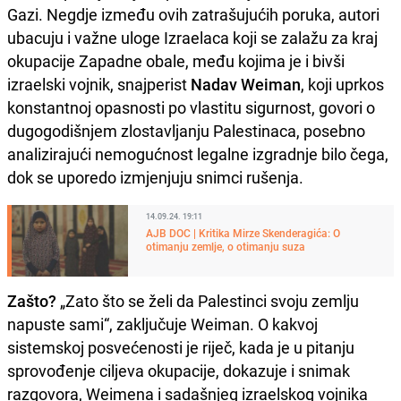
Gazi. Negdje između ovih zatrašujućih poruka, autori
ubacuju i važne uloge Izraelaca koji se zalažu za kraj
okupacije Zapadne obale, među kojima je i bivši
izraelski vojnik, snajperist
Nadav Weiman
, koji uprkos
konstantnoj opasnosti po vlastitu sigurnost, govori o
dugogodišnjem zlostavljanju Palestinaca, posebno
analizirajući nemogućnost legalne izgradnje bilo čega,
dok se uporedo izmjenjuju snimci rušenja.
14.09.24. 19:11
AJB DOC | Kritika Mirze Skenderagića: O
otimanju zemlje, o otimanju suza
Zašto?
„Zato što se želi da Palestinci svoju zemlju
napuste sami“, zaključuje Weiman. O kakvoj
sistemskoj posvećenosti je riječ, kada je u pitanju
sprovođenje ciljeva okupacije, dokazuje i snimak
razgovora, Weimena i sadašnjeg izraelskog vojnika