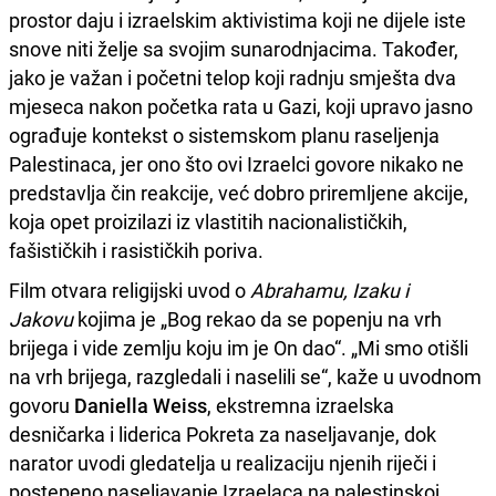
prostor daju i izraelskim aktivistima koji ne dijele iste
snove niti želje sa svojim sunarodnjacima. Također,
jako je važan i početni telop koji radnju smješta dva
mjeseca nakon početka rata u Gazi, koji upravo jasno
ograđuje kontekst o sistemskom planu raseljenja
Palestinaca, jer ono što ovi Izraelci govore nikako ne
predstavlja čin reakcije, već dobro priremljene akcije,
koja opet proizilazi iz vlastitih nacionalističkih,
fašističkih i rasističkih poriva.
Film otvara religijski uvod o
Abrahamu, Izaku i
Jakovu
kojima je „Bog rekao da se popenju na vrh
brijega i vide zemlju koju im je On dao“. „Mi smo otišli
na vrh brijega, razgledali i naselili se“, kaže u uvodnom
govoru
Daniella Weiss
, ekstremna izraelska
desničarka i liderica Pokreta za naseljavanje, dok
narator uvodi gledatelja u realizaciju njenih riječi i
postepeno naseljavanje Izraelaca na palestinskoj