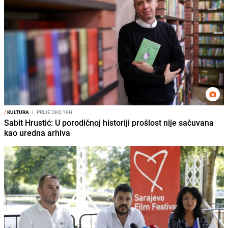
/
KULTURA
I
PRIJE OKO 19H
Sabit Hrustić: U porodičnoj historiji prošlost nije sačuvana
kao uredna arhiva