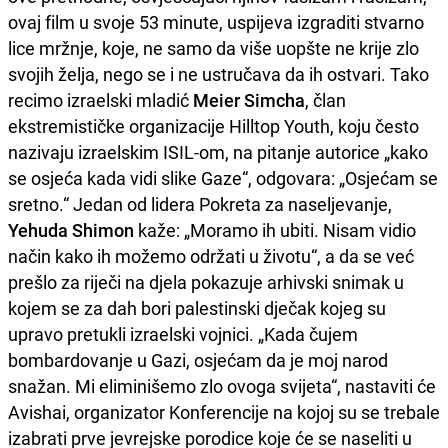
ovaj film u svoje 53 minute, uspijeva izgraditi stvarno
lice mržnje, koje, ne samo da više uopšte ne krije zlo
svojih želja, nego se i ne ustručava da ih ostvari. Tako
recimo izraelski mladić
Meier Simcha
, član
ekstremističke organizacije Hilltop Youth, koju često
nazivaju izraelskim ISIL-om, na pitanje autorice „kako
se osjeća kada vidi slike Gaze“, odgovara: „Osjećam se
sretno.“ Jedan od lidera Pokreta za naseljevanje,
Yehuda Shimon
kaže: „Moramo ih ubiti. Nisam vidio
način kako ih možemo održati u životu“, a da se već
prešlo za riječi na djela pokazuje arhivski snimak u
kojem se za dah bori palestinski dječak kojeg su
upravo pretukli izraelski vojnici. „Kada čujem
bombardovanje u Gazi, osjećam da je moj narod
snažan. Mi eliminišemo zlo ovoga svijeta“, nastaviti će
Avishai, organizator Konferencije na kojoj su se trebale
izabrati prve jevrejske porodice koje će se naseliti u