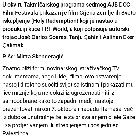
U okviru Takmičarskog programa sedmog AJB DOC
Film Festivala prikazan je film Cijena zemlje ili Sveto
iskupljenje (Holy Redemption) koji je nastao u
produkciji kuće TRT World, a koji potpisuje autorski
trojac José Carlos Soares, Tanju Şahin i Aslihan Eker
Çakmak.
Piše: Mirza Skenderagić
Znatno bliži formi novinarskog istraživačkog TV
dokumentarca, nego li ideji filma, ovo ostvarenje
nastoji direktno suočiti svijet sa istinom i pokazati mu
lice mržnje koja ne dolazi iz ugroženosti niti iz
samoodbrane kako to zapadni mediji nastoje
prezentovati nakon 7. oktobra i napada Hamasa, već
iz duboke unutrašnje želje za prisvajanjem cijele Gaze
i za protjerivanjem ili istrebljenjem i posljednjeg
Palestinca.