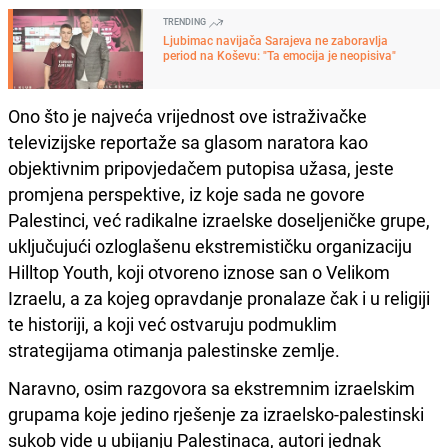
TRENDING
Ljubimac navijača Sarajeva ne zaboravlja
period na Koševu: "Ta emocija je neopisiva"
Ono što je najveća vrijednost ove istraživačke
televizijske reportaže sa glasom naratora kao
objektivnim pripovjedačem putopisa užasa, jeste
promjena perspektive, iz koje sada ne govore
Palestinci, već radikalne izraelske doseljeničke grupe,
uključujući ozloglašenu ekstremističku organizaciju
Hilltop Youth, koji otvoreno iznose san o Velikom
Izraelu, a za kojeg opravdanje pronalaze čak i u religiji
te historiji, a koji već ostvaruju podmuklim
strategijama otimanja palestinske zemlje.
Naravno, osim razgovora sa ekstremnim izraelskim
grupama koje jedino rješenje za izraelsko-palestinski
sukob vide u ubijanju Palestinaca, autori jednak