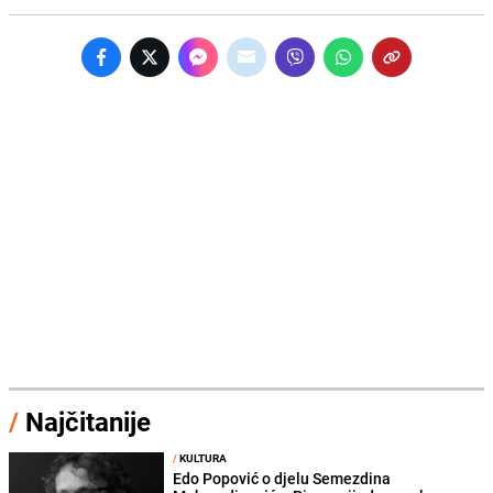
/
Najčitanije
/
KULTURA
Edo Popović o djelu Semezdina