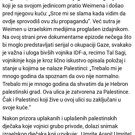
koji je sa svojom jedinicom pratio Weimena i došao
pred njegovu kuću: „Srce mi se slama kada vidim da
ovdje sprovodiš ovu zlu propagandu“. Već sutra je
Weimen u izraelskim medijima proglašen izdajnikom.
Na ovoj strani prve dokumentarne epizode nečega što
bi moglo predstavljati serijal o okupaciji Gaze, svakako
je važna i uloga bivših vojnika IDF-a, recimo Tal Sagi,
vojnikinje koja je kroz lično iskustvo opisala položaj i
stanje u kojima se nalaze Palestinci: „Trebalo mi je
mnogo godina da spoznam da ovo nije normalno.
Trebalo mi je mnogo godina da shvatim da je Hebron
palestinski grad. Ova ulica je zatvorena za Palestince.
Čak i Palestinci koji žive u ovoj ulici su zaključani u
svoje kuće.“
Nakon prizora uplakanih i uplašenih palestinskih
dječaka koje vojnici grubo privode, dolazi snimak
izraelskog dječaka koji uzvikuje: „Umrite Arapi! Umrite!