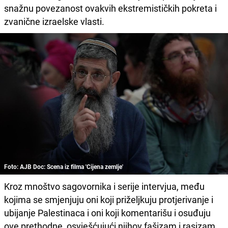
snažnu povezanost ovakvih ekstremističkih pokreta i
zvanične izraelske vlasti.
Foto: AJB Doc: Scena iz filma 'Cijena zemlje'
Kroz mnoštvo sagovornika i serije intervjua, među
kojima se smjenjuju oni koji priželjkuju protjerivanje i
ubijanje Palestinaca i oni koji komentarišu i osuđuju
ove prethodne, osvješćujući njihov fašizam i rasizam,