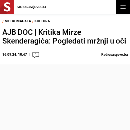
Otvor
/
METROMAHALA
/
KULTURA
AJB DOC | Kritika Mirze
Skenderagića: Pogledati mržnji u oči
16.09.24. 10:47
Radiosarajevo.ba
1