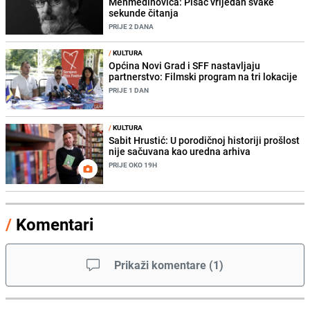
Mehmedinovića: Pisac vrijedan svake
sekunde čitanja
PRIJE 2 DANA
/
KULTURA
Općina Novi Grad i SFF nastavljaju
partnerstvo: Filmski program na tri lokacije
PRIJE 1 DAN
/
KULTURA
Sabit Hrustić: U porodičnoj historiji prošlost
nije sačuvana kao uredna arhiva
PRIJE OKO 19H
/
Komentari
Prikaži komentare
(
1
)