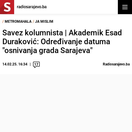
Otvor
/
METROMAHALA
/
JA MISLIM
Savez kolumnista | Akademik Esad
Duraković: Određivanje datuma
"osnivanja grada Sarajeva"
14.02.25. 16:34
Radiosarajevo.ba
17