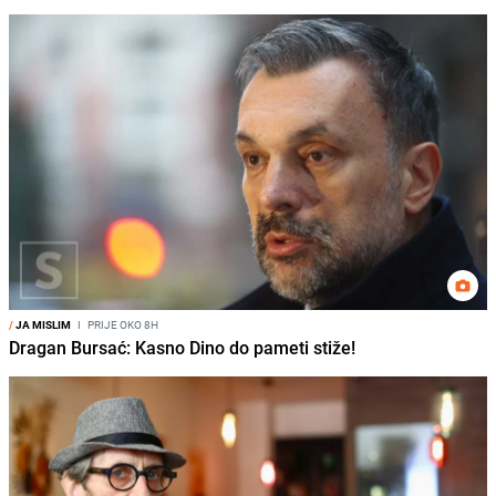
/
JA MISLIM
I
PRIJE OKO 8H
Dragan Bursać: Kasno Dino do pameti stiže!