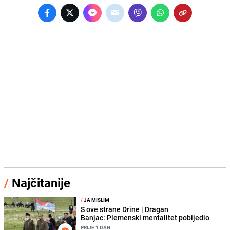
/
Najčitanije
/
JA MISLIM
S ove strane Drine | Dragan
Banjac: Plemenski mentalitet pobijedio
PRIJE 1 DAN