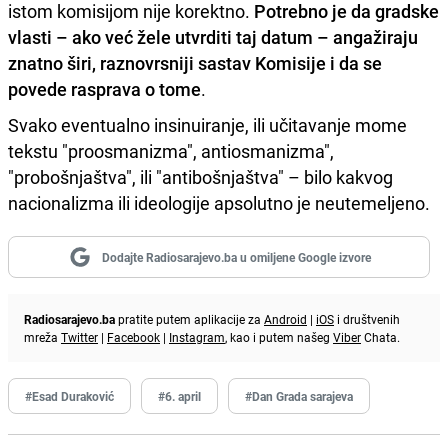
istom komisijom nije korektno.
Potrebno je da gradske
vlasti – ako već žele utvrditi taj datum – angažiraju
znatno širi, raznovrsniji sastav Komisije i da se
povede rasprava o tome
.
Svako eventualno insinuiranje, ili učitavanje mome
tekstu "proosmanizma", antiosmanizma",
"probošnjaštva", ili "antibošnjaštva" – bilo kakvog
nacionalizma ili ideologije apsolutno je neutemeljeno.
Dodajte Radiosarajevo.ba u omiljene Google izvore
Radiosarajevo.ba
pratite putem aplikacije za
Android
|
iOS
i društvenih
mreža
Twitter
|
Facebook
|
Instagram
, kao i putem našeg
Viber
Chata.
#Esad Duraković
#6. april
#Dan Grada sarajeva