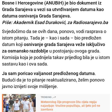
Bosne i Hercegovine (ANUBiH) je bio dokument iz
Grada Sarajeva u vezi sa utvrđivanjem datuma kao
datuma osnivanja Grada Sarajeva.
Piše: Akademik Esad Duraković, za Radiosarajevo.ba
Svjedočimo da se ovih dana, ponovo, vodi rasprava o
istom pitanju. Tada je – kao i sada – bio predložen
datum koji
osnivanje grada Sarajeva veže isključivo
za osmansko razdoblje
u postojanju ovoga grada.
Komisija koja je podnijela takav prijedlog bila je u istom
sastavu kao i ova sada.
Ja sam poricao valjanost predloženog datuma
.
Budući da je to pitanje reaktualizirano, želim ponovo
javno iznijeti svoje mišljenje.
TRENDING
Meteorolog čije prognoze čita cijela regija
najavljuje: Vrućine popuštaju, ali ljeto još ne
završava