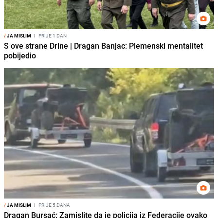
/
JA MISLIM
I
PRIJE 1 DAN
S ove strane Drine | Dragan Banjac: Plemenski mentalitet
pobijedio
/
JA MISLIM
I
PRIJE 5 DANA
Dragan Bursać: Zamislite da je policija iz Federacije ovako