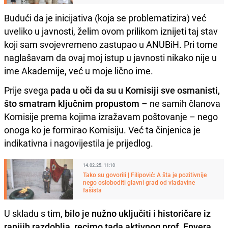
Budući da je inicijativa (koja se problematizira) već
uveliko u javnosti, želim ovom prilikom iznijeti taj stav
koji sam svojevremeno zastupao u ANUBiH. Pri tome
naglašavam da ovaj moj istup u javnosti nikako nije u
ime Akademije, već u moje lično ime.
Prije svega
pada u oči da su u Komisiji sve osmanisti,
što smatram ključnim propustom
– ne samih članova
Komisije prema kojima izražavam poštovanje – nego
onoga ko je formirao Komisiju. Već ta činjenica je
indikativna i nagovijestila je prijedlog.
14.02.25. 11:10
Tako su govorili | Filipović: A šta je pozitivnije
nego osloboditi glavni grad od vladavine
fašista
U skladu s tim,
bilo je nužno uključiti i historičare iz
ranijih razdoblja, recimo tada aktivnog prof. Envera