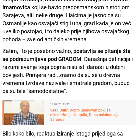
Imamovića
koji se bavio predosmanskom historijom
Sarajeva, ali i neke druge. I laicima je jasno da su
Osmanlije kao osvajači stigli u taj grad kada je on već
uveliko postojao, i to daleko prije njihova osvajačkog
pohoda – sve od antičkih vremena.
Zatim, i to je posebno važno,
postavlja se pitanje šta
se podrazumijeva pod GRADOM
. Današnja definicija i
razumijevanje toga pojma nisu isti danas i u dubini
povijesti. Primjera radi, znamo da su se u drevna
vremena tvrđave nazivale i smatrale gradom, budući
da su bile "samodostatne".
13.02.25. 11:32
Sead Đulić: Dobro upakovan pokušaj
minimiziranja 6. aprila, Dana oslobođenja
Sarajeva
Bilo kako bilo, reaktualiziranje istoga prijedloga sa