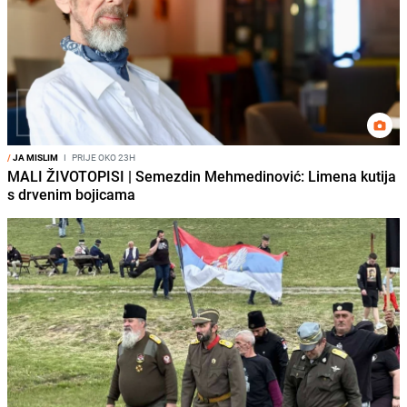
/
JA MISLIM
I
PRIJE OKO 23H
MALI ŽIVOTOPISI | Semezdin Mehmedinović: Limena kutija
s drvenim bojicama