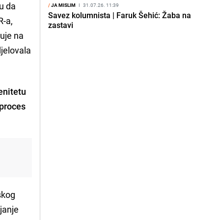
cu da
/
JA MISLIM
I
31.07.26. 11:39
Savez kolumnista | Faruk Šehić: Žaba na
R-a,
zastavi
cuje na
jelovala
enitetu
 proces
skog
janje