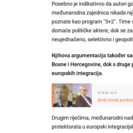
Posebno je indikativno da autori go
međunarodna zajednica nikada nije 
poznate kao program "5+2". Time se
domaće političke aktere, dok se z
neujednačeno, selektivno i geopolit
Njihova argumentacija također sad
Bosne i Hercegovine, dok s druge
europskih integracija
.
27.05.26. 12:12
Bivši visoki preds
Drugim riječima, međunarodni nadz
protektorata u europski integracij