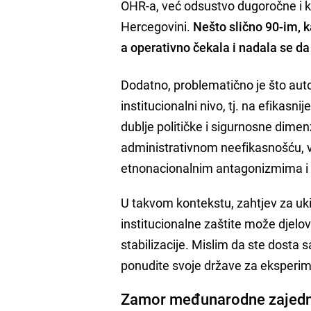
OHR-a, već odsustvo dugoročne i 
Hercegovini.
Nešto slično 90-im, k
a operativno čekala i nadala se da
Dodatno, problematično je što aut
institucionalni nivo, tj. na efikasn
dublje političke i sigurnosne dime
administrativnom neefikasnošću, već
etnonacionalnim antagonizmima i 
U takvom kontekstu, zahtjev za 
institucionalne zaštite može djelov
stabilizacije. Mislim da ste dosta 
ponudite svoje države za eksperi
Zamor međunarodne zajed