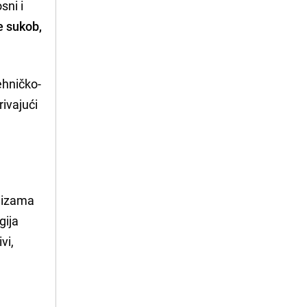
sni i
e sukob,
ehničko-
rivajući
nizama
gija
vi,