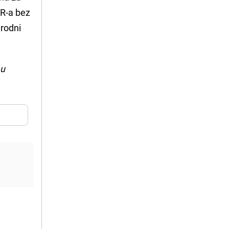
HR-a bez
rodni
.
 u