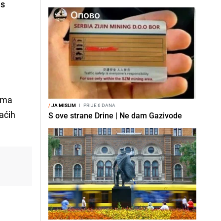
as
ama
/
JA MISLIM
I
PRIJE 6 DANA
aćih
S ove strane Drine | Ne dam Gazivode