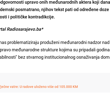
e odgovornosti upravo onih međunarodnih aktera koji dan
demski posmatrano, njihov tekst pati od određene doze
osti i političke kontradikcije.
ortal Radiosarajevo.ba*
danas problematiziraju produženi međunarodni nadzor nad
pravo međunarodne strukture kojima su pripadali godin
abilnosti" bez stvarnog institucionalnog osnaživanja dom
ječne vatre: U radove uloženo više od 105.000 KM