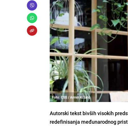
Foto: CSS / Armin Kržalić
Autorski tekst bivših visokih pred
redefinisanja međunarodnog pristu