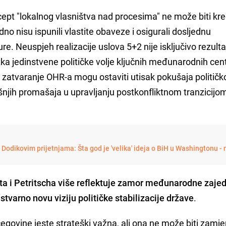
ept "lokalnog vlasništva nad procesima" ne može biti kre
o nisu ispunili vlastite obaveze i osigurali dosljednu
e. Neuspjeh realizacije uslova 5+2 nije isključivo rezulta
tka jedinstvene političke volje ključnih međunarodnih cen
 zatvaranje OHR-a mogu ostaviti utisak pokušaja političk
išnjih promašaja u upravljanju postkonfliktnom tranzicij
Dodikovim prijetnjama: Šta god je 'velika' ideja o BiH u Washingtonu - 
dta i Petritscha više reflektuje zamor međunarodne zaje
stvarno novu viziju političke stabilizacije države
.
govine jeste strateški važna, ali ona ne može biti zamj