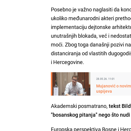
Posebno je važno naglasiti da konc
ukoliko međunarodni akteri prethodn
implementaciju dejtonske arhitektur
unutrašnjih blokada, već i nedosta
moći. Zbog toga današnji pozivi na
distanciranja od vlastitih dugogod
i Hercegovine.
28.05.26. 11:01
Mujanović o novim 
uspijeva
Akademski posmatrano,
tekst Bil
"bosanskog pitanja" nego što nudi 
Europska perspektiva Bosne i Herce