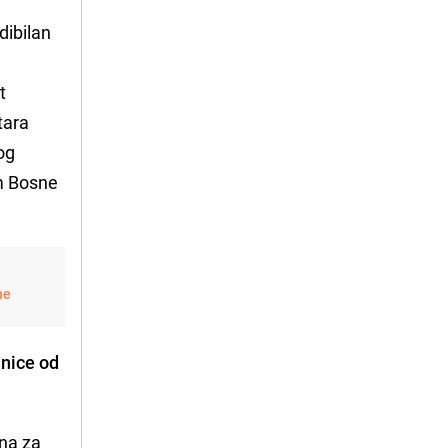
dibilan
t
tara
og
om Bosne
ne
dnice od
ena za