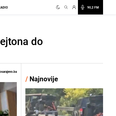
RADIO
90,2 FM
Dejtona do
osarajevo.ba
/
Najnovije