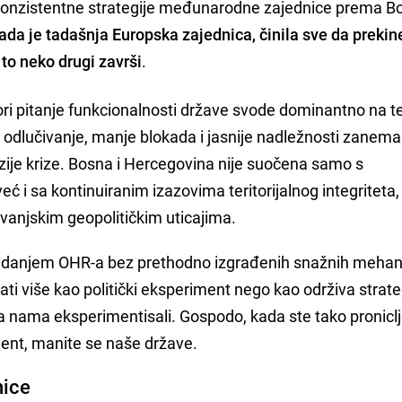
konzistentne strategije međunarodne zajednice prema Bo
ada je tadašnja Europska zajednica, činila sve da prekin
 to neko drugi završi
.
ori pitanje funkcionalnosti države svode dominantno na t
ije odlučivanje, manje blokada i jasnije nadležnosti zanema
nzije krize. Bosna i Hercegovina nije suočena samo s
 i sa kontinuiranim izazovima teritorijalnog integriteta,
vanjskim geopolitičkim uticajima.
ukidanjem OHR-a bez prethodno izgrađenih snažnih meha
ati više kao politički eksperiment nego kao održiva strate
sa nama eksperimentisali. Gospodo, kada ste tako proniclji
ment, manite se naše države.
nice