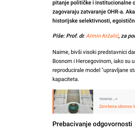
pitanje političke i institucionaln
zagovaraju zatvaranje OHR-a. Aka
historijske selektivnosti, egoističn
Piše: Prof. dr.
Armin Kržalić
, za p
Naime, bivši visoki predstavnici 
Bosnom i Hercegovinom, iako su u
reproducirale model "upravljane st
kapaciteta.
TRENDING
Završena obnova V
Prebacivanje odgovornosti