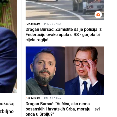
/
JA MISLIM
I
PRIJE 3 DANA
Dragan Bursać: Zamislite da je policija iz
Federacije ovako upala u RS - gorjela bi
cijela regija!
/
JA MISLIM
I
PRIJE 4 DANA
 pokušaj
Dragan Bursać: "Vučiću, ako nema
bosanskih i hrvatskih Srba, moraju li svi
zbiljno
onda u Srbiju?"