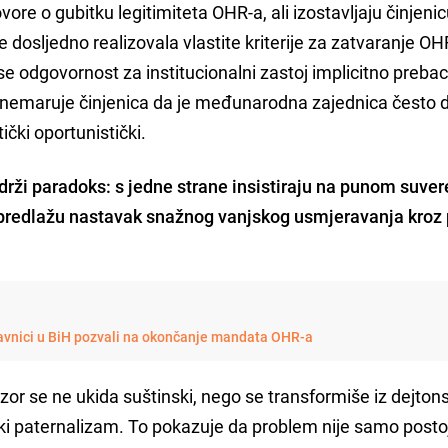
vore o gubitku legitimiteta OHR-a, ali izostavljaju činjeni
dosljedno realizovala vlastite kriterije za zatvaranje OH
 odgovornost za institucionalni zastoj implicitno preba
anemaruje činjenica da je međunarodna zajednica često d
ički oportunistički.
rži paradoks: s jedne strane insistiraju na punom suver
 predlažu nastavak snažnog vanjskog usmjeravanja kroz
tavnici u BiH pozvali na okončanje mandata OHR-a
or se ne ukida suštinski, nego se transformiše iz dejton
ski paternalizam. To pokazuje da problem nije samo posto