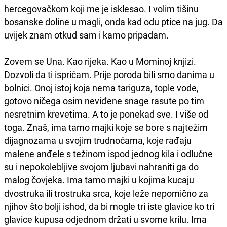
hercegovačkom koji me je isklesao. I volim tišinu
bosanske doline u magli, onda kad odu ptice na jug. Da
uvijek znam otkud sam i kamo pripadam.
Zovem se Una. Kao rijeka. Kao u Mominoj knjizi.
Dozvoli da ti ispričam. Prije poroda bili smo danima u
bolnici. Onoj istoj koja nema tariguza, tople vode,
gotovo ničega osim neviđene snage rasute po tim
nesretnim krevetima. A to je ponekad sve. I više od
toga. Znaš, ima tamo majki koje se bore s najtežim
dijagnozama u svojim trudnoćama, koje rađaju
malene anđele s težinom ispod jednog kila i odlučne
su i nepokolebljive svojom ljubavi nahraniti ga do
malog čovjeka. Ima tamo majki u kojima kucaju
dvostruka ili trostruka srca, koje leže nepomično za
njihov što bolji ishod, da bi mogle tri iste glavice ko tri
glavice kupusa odjednom držati u svome krilu. Ima