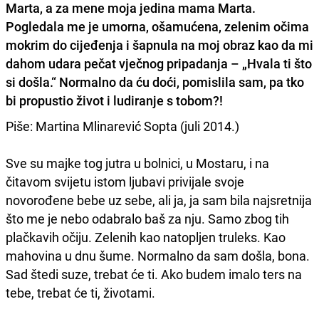
Marta, a za mene moja jedina mama Marta.
Pogledala me je umorna, ošamućena, zelenim očima
mokrim do cijeđenja i šapnula na moj obraz kao da mi
dahom udara pečat vječnog pripadanja – „Hvala ti što
si došla.“ Normalno da ću doći, pomislila sam, pa tko
bi propustio život i ludiranje s tobom?!
Piše: Martina Mlinarević Sopta (juli 2014.)
Sve su majke tog jutra u bolnici, u Mostaru, i na
čitavom svijetu istom ljubavi privijale svoje
novorođene bebe uz sebe, ali ja, ja sam bila najsretnija
što me je nebo odabralo baš za nju. Samo zbog tih
plačkavih očiju. Zelenih kao natopljen truleks. Kao
mahovina u dnu šume. Normalno da sam došla, bona.
Sad štedi suze, trebat će ti. Ako budem imalo ters na
tebe, trebat će ti, životami.