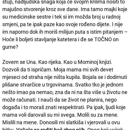
stup, nadljudska snaga koja će svojim krilima nositi to
majušno stvorenje kroz sve dane. Ima tamo majki koje
su medicinske sestre i tek si im možda broj u radnoj
smjeni, pa te ipak paze kao svoje rođeno dijete. I nije
im naporno dok ih moriš milijun puta s istim pitanjem –
Hoće li boljeti stavljanje katetera i đe se TOČNO on
gurne?
Zovem se Una. Kao rijeka. Kao u Mominoj knjizi.
Dozvoli da ti ispričam. Moja mama mi svih devet
mjeseci od straha nije ništa kupila. Bojala se i dodirnuti
plišane stvarčice u trgovinama. Svatko tko je jednom
nešto imao pa nemao, zna da ni na šta više u životu ne
može računati. I nauči da se život ne planira, nego
događa i to moraš znati respektirati. Pa ipak, ljudi koje
mama voli darovali su mi svega. Molili su za mene.
Mislili na mene. Donosili mi slatkiša i vjerovali u ovu
bitku.
Valjalo se roditi baš zbog njih
. Onog koji uvijek