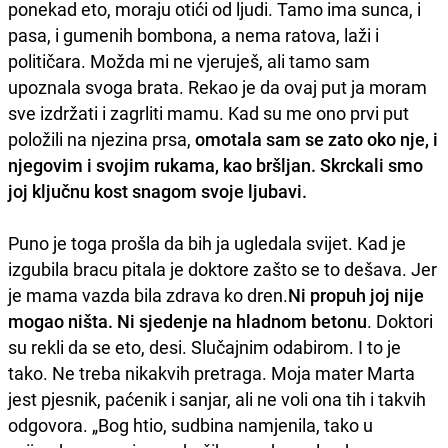
ponekad eto, moraju otići od ljudi. Tamo ima sunca, i
pasa, i gumenih bombona, a nema ratova, laži i
političara. Možda mi ne vjeruješ, ali tamo sam
upoznala svoga brata. Rekao je da ovaj put ja moram
sve izdržati i zagrliti mamu. Kad su me ono prvi put
položili na njezina prsa,
omotala sam se zato oko nje, i
njegovim i svojim rukama, kao bršljan. Skrckali smo
joj ključnu kost snagom svoje ljubavi.
Puno je toga prošla da bih ja ugledala svijet. Kad je
izgubila bracu pitala je doktore zašto se to dešava. Jer
je mama vazda bila zdrava ko dren.
Ni propuh joj nije
mogao ništa. Ni sjedenje na hladnom betonu
. Doktori
su rekli da se eto, desi. Slučajnim odabirom. I to je
tako. Ne treba nikakvih pretraga. Moja mater Marta
jest pjesnik, paćenik i sanjar, ali ne voli ona tih i takvih
odgovora. „Bog htio, sudbina namjenila, tako u