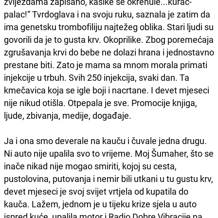
zvijezdama zapisano, kašike se okrenule...kurac-
palac!“ Tvrdoglava i na svoju ruku, saznala je zatim da
ima genetsku trombofiliju najtežeg oblika. Stari ljudi su
govorili da je to gusta krv. Okoprilike. Zbog poremećaja
zgrušavanja krvi do bebe ne dolazi hrana i jednostavno
prestane biti. Zato je mama sa mnom morala primati
injekcije u trbuh. Svih 250 injekcija, svaki dan. Ta
kmečavica koja se igle boji i nacrtane. I devet mjeseci
nije nikud otišla. Otpepala je sve. Promocije knjiga,
ljude, zbivanja, medije, događaje.
Ja i ona smo deverale na kauču i čuvale jedna drugu.
Ni auto nije upalila svo to vrijeme. Moj Šumaher, što se
inače nikad nije mogao smiriti, kojoj su cesta,
pustolovina, putovanja i nemir bili utkani u tu gustu krv,
devet mjeseci je svoj svijet vrtjela od kupatila do
kauča. Lažem, jednom je u tijeku krize sjela u auto
ispred kuće, upalila motor i Radio Dobre Vibracije na