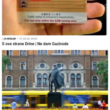
/
JA MISLIM
I
01.08.26. 08:55
S ove strane Drine | Ne dam Gazivode