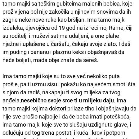
tamo majki sa teškim gubitcima malenih bebica, koje
proživljena bol nije zakočila u njihovim snovima da ih
zagrle neke nove ruke kao bršljan. Ima tamo majki
izdaleka, djevojčica od 19 godina iz recimo, Rame, čiji
su roditelji i muževi satima udaljeni, a one plahe i
nježne i uplašene u čaršafu, čekaju svoje zlato. I daš
im puding i bananu i plazmu keks i objašnjavaš da
neće boljeti, mada obje znate da sereš.
Ima tamo majki koje su to sve već nekoliko puta
prošle, pa ti uzmu sisu i pokažu ko najvećem smoti šta
s njom da radiš, nakapaju ti svog mlijeka za tvog
anđela,
nesebično svoje srce ti u mlijeku daju
. Ima
tamo majki kojima doktori prilaze tiho i objašnjavaju da
nije sve prošlo najbolje i da će beba imati poteškoća,
ima tamo majki koje sve to slušaju uzdignute glave, i
odlučuju od tog trena postati i kuća i krov i potporni