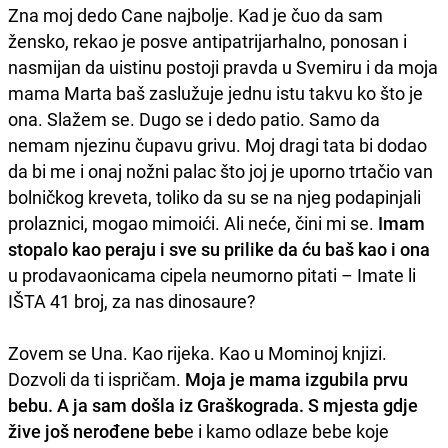
Zna moj dedo Cane najbolje. Kad je čuo da sam
žensko, rekao je posve antipatrijarhalno, ponosan i
nasmijan da uistinu postoji pravda u Svemiru i da moja
mama Marta baš zaslužuje jednu istu takvu ko što je
ona. Slažem se. Dugo se i dedo patio. Samo da
nemam njezinu čupavu grivu. Moj dragi tata bi dodao
da bi me i onaj nožni palac što joj je uporno trtačio van
bolničkog kreveta, toliko da su se na njeg podapinjali
prolaznici, mogao mimoići. Ali neće, čini mi se.
Imam
stopalo kao peraju i sve su prilike da ću baš kao i ona
u prodavaonicama cipela neumorno pitati – Imate li
IŠTA 41 broj, za nas dinosaure?
Zovem se Una. Kao rijeka. Kao u Mominoj knjizi.
Dozvoli da ti ispričam.
Moja je mama izgubila prvu
bebu. A ja sam došla iz Graškograda. S mjesta gdje
žive još nerođene beb
e i kamo odlaze bebe koje