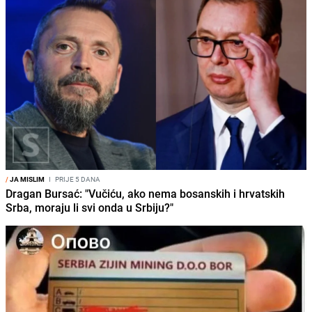
/
JA MISLIM
I
PRIJE 5 DANA
Dragan Bursać: "Vučiću, ako nema bosanskih i hrvatskih
Srba, moraju li svi onda u Srbiju?"