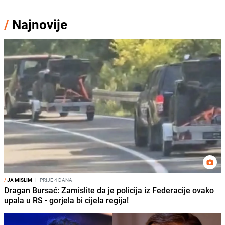
/
Najnovije
/
JA MISLIM
I
PRIJE 4 DANA
Dragan Bursać: Zamislite da je policija iz Federacije ovako
upala u RS - gorjela bi cijela regija!