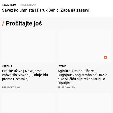
/
JA MISLIM
I
PRIJE 5 DANA
Savez kolumnista | Faruk Šehić: Žaba na zastavi
/
Pročitajte još
/
REGIJA
/
TEME
Pratite uživo | Nevrijeme
Agić kritizira političare u
zahvatilo Sloveniju, oluje idu
Bugojnu: Zbog straha od HDZ-a
prema Hrvatskoj
niko Vučiću nije rekao istinu o
Čipuljiću
PRIJE OKO 13H
PRIJE OKO 19H