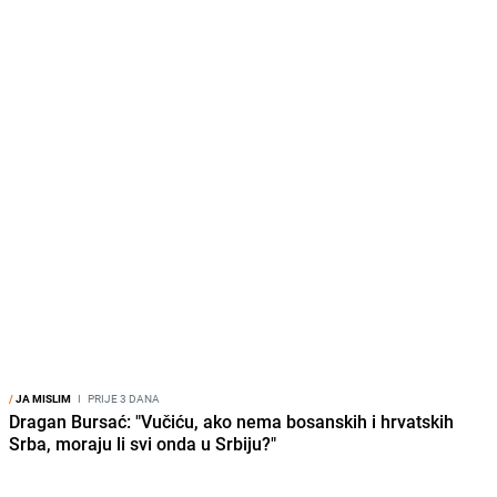
/
JA MISLIM
I
PRIJE 3 DANA
Dragan Bursać: "Vučiću, ako nema bosanskih i hrvatskih
Srba, moraju li svi onda u Srbiju?"