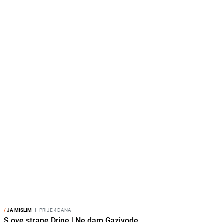
/
JA MISLIM
I
PRIJE 4 DANA
S ove strane Drine | Ne dam Gazivode