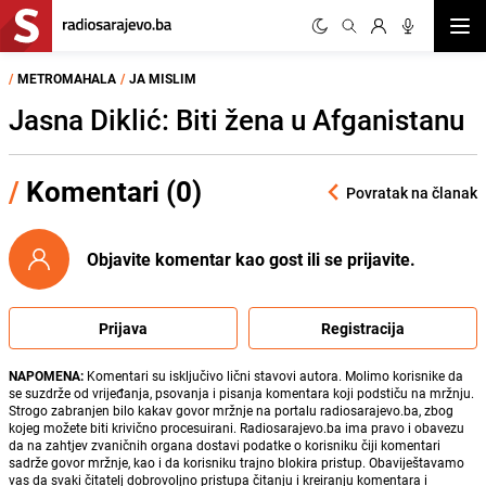
Otvor
/
METROMAHALA
/
JA MISLIM
Jasna Diklić: Biti žena u Afganistanu
/
Komentari (0)
Povratak na članak
Objavite komentar kao gost ili se prijavite.
Prijava
Registracija
NAPOMENA:
Komentari su isključivo lični stavovi autora. Molimo korisnike da
se suzdrže od vrijeđanja, psovanja i pisanja komentara koji podstiču na mržnju.
Strogo zabranjen bilo kakav govor mržnje na portalu radiosarajevo.ba, zbog
kojeg možete biti krivično procesuirani. Radiosarajevo.ba ima pravo i obavezu
da na zahtjev zvaničnih organa dostavi podatke o korisniku čiji komentari
sadrže govor mržnje, kao i da korisniku trajno blokira pristup. Obaviještavamo
vas da svaki čitatelj dobrovoljno pristupa čitanju i kreiranju komentara i