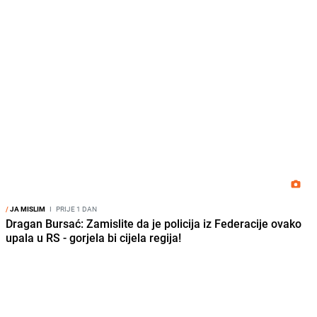
/
JA MISLIM
I
PRIJE 1 DAN
Dragan Bursać: Zamislite da je policija iz Federacije ovako
upala u RS - gorjela bi cijela regija!