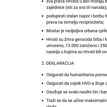
sva prava Hrvata u BiH moraju 
zajednice (isti za sva tri naroda)
podupirati stalan napor i borbu
prava na temelju reciprociteta;
Mostar je nedjeljiva urbana cjel
Hrvati su žrtva genocida Srba i
umoreno, 13.000 zatočeno i 350.
naselja u kojima su Hrvati bili ve
2. DEKLARACIJA
Osigurati da humanitarna pomoć 
Osigurati da vojnik HVO-a štuj
Osuđuje se svaki nasilni čin i b
Traži se da se učine maksimalni
vlada.