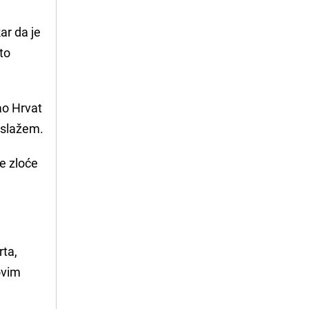
ar da je
to
kao Hrvat
e slažem.
ve zloće
rta,
ovim
t