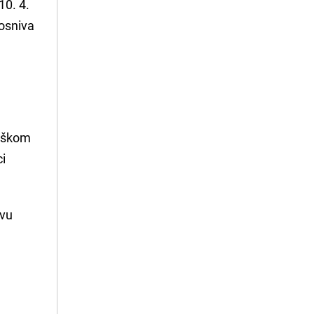
10. 4.
osniva
taškom
ci
avu