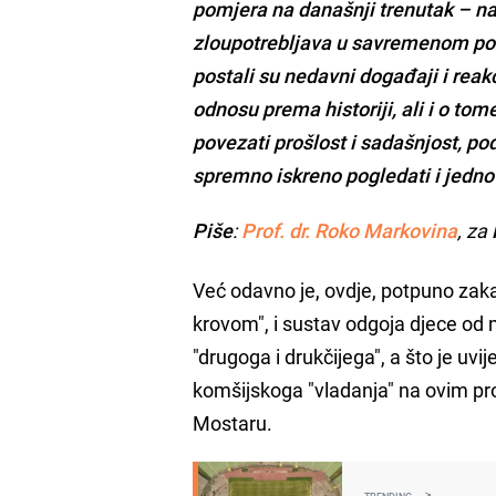
pomjera na današnji trenutak – na n
zloupotrebljava u savremenom pol
postali su nedavni događaji i reakc
odnosu prema historiji, ali i o to
povezati prošlost i sadašnjost, po
spremno iskreno pogledati i jedno 
Piše
:
Prof. dr. Roko Markovina
, za
Već odavno je, ovdje, potpuno zak
krovom", i sustav odgoja djece od
"drugoga i drukčijega", a što je uv
komšijskoga "vladanja" na ovim pros
Mostaru.