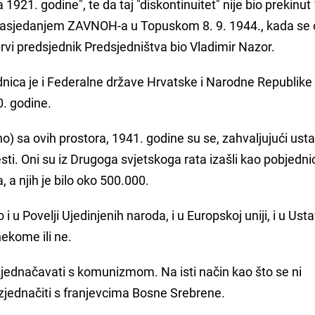
1. godine", te da taj "diskontinuitet" nije bio prekinut 
zasjedanjem ZAVNOH-a u Topuskom 8. 9. 1944., kada se 
prvi predsjednik Predsjedništva bio Vladimir Nazor.
dnica je i Federalne države Hrvatske i Narodne Republike
0. godine.
edno) sa ovih prostora, 1941. godine su se, zahvaljujući us
jesti. Oni su iz Drugoga svjetskoga rata izašli kao pobjedni
 a njih je bilo oko 500.000.
ano i u Povelji Ujedinjenih naroda, i u Europskoj uniji, i u Ust
nekome ili ne.
a izjednačavati s komunizmom. Na isti način kao što se ni
jednačiti s franjevcima Bosne Srebrene.