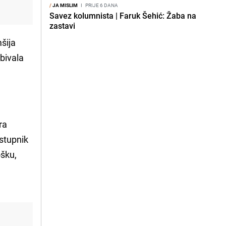
/
JA MISLIM
I
PRIJE 6 DANA
Savez kolumnista | Faruk Šehić: Žaba na
zastavi
šija
 bivala
ra
stupnik
ošku,