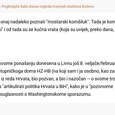
i: Pogledajte kako danas izgleda travnjak stadiona Koševo
en onaj nadaleko poznati "mostarski komšiluk". Tada je kom
ni" i od tada su se kućna vrata (koja su uvijek, preko dana,
akvome ponašanju donesena u Livnu još 8. veljače/februa
stupničkoga doma HZ-HB (na koji sam i ja osobno, kao za
 iz reda Hrvata, bio pozvan, a bio i nazočan – o svome tr
a "artikulirati politika Hrvata u BiH", kako je u "pozivnome
je suglasnosti o Washingtonskome sporazumu.