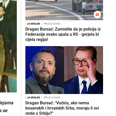
/
JA MISLIM
I
PRIJE 2 DANA
Dragan Bursać: Zamislite da je policija iz
Federacije ovako upala u RS - gorjela bi
cijela regija!
/
JA MISLIM
I
PRIJE 4 DANA
idejama
Dragan Bursać: "Vučiću, ako nema
bosanskih i hrvatskih Srba, moraju li svi
s se
onda u Srbiju?"