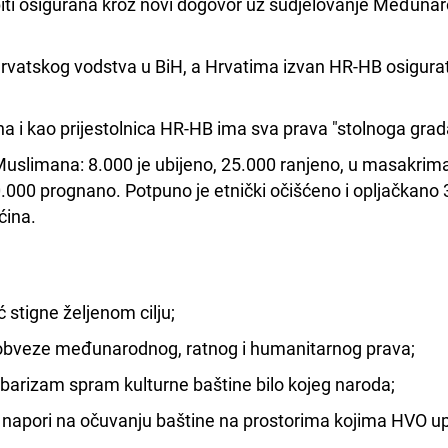
biti osigurana kroz novi dogovor uz sudjelovanje Međuna
;
 hrvatskog vodstva u BiH, a Hrvatima izvan HR-HB osigurat
ina i kao prijestolnica HR-HB ima sva prava "stolnoga grad
 Muslimana: 8.000 je ubijeno, 25.000 ranjeno, u masakrim
000 prognano. Potpuno je etnički očišćeno i opljačkano
ćina.
stigne željenom cilju;
e obveze međunarodnog, ratnog i humanitarnog prava;
arbarizam spram kulturne baštine bilo kojeg naroda;
 napori na očuvanju baštine na prostorima kojima HVO upr