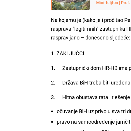
Mini-feljton | Prof
Na kojemu je (kako je i pročitao P
rasprava "legitimnih" zastupnika HR
raspravljano – doneseno sljedeće:
1. ZAKLJUČCI
1. Zastupnički dom HR-HB ima prav
2. Država BiH treba biti uređena 
3. Hitna obustava rata i rješenje 
očuvanje BiH uz privolu sva tri 
pravo na samoodređenje jamčit