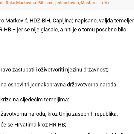
. dr. Roko Markovina: Bili smo, jednostavno, Mostarci... (IV)
ero Marković, HDZ-BiH, Čapljina) napisano, valjda temelj
-HB – jer se nije glasalo, a niti je o tomu posebno bilo
o zastupati i oživotvoriti njezinu državnost;
na osnovi tri jednakopravna državotvorna naroda;
krize na sljedećim temeljima:
državotvorna naroda, kroz Uniju zasebnih republika;
 će se Hrvatima kroz HR-HB;