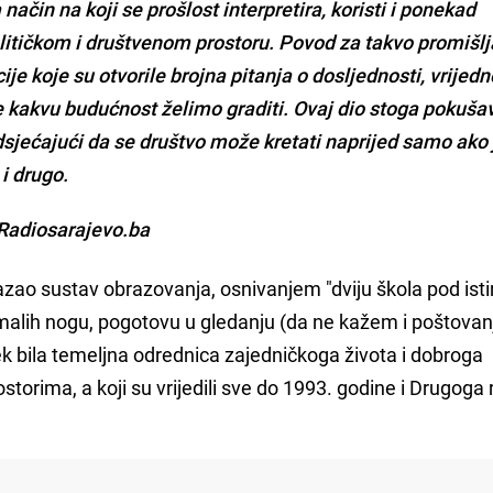
ačin na koji se prošlost interpretira, koristi i ponekad
itičkom i društvenom prostoru. Povod za takvo promišlj
ije koje su otvorile brojna pitanja o dosljednosti, vrijed
me kakvu budućnost želimo graditi. Ovaj dio stoga pokuša
dsjećajući da se društvo može kretati naprijed samo ako 
i drugo.
Radiosarajevo.ba
azao sustav obrazovanja, osnivanjem "dviju škola pod ist
 malih nogu, pogotovu u gledanju (da ne kažem i poštovan
ijek bila temeljna odrednica zajedničkoga života i dobroga
torima, a koji su vrijedili sve do 1993. godine i Drugoga 