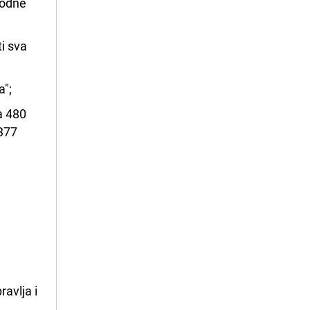
rodne
i sva
a";
a 480
 377
avlja i