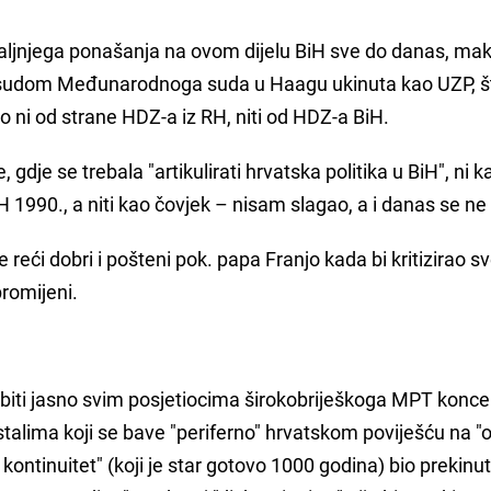
daljnjega ponašanja na ovom dijelu BiH sve do danas, mak
resudom Međunarodnoga suda u Haagu ukinuta kao UZP, š
o ni od strane HDZ-a iz RH, niti od HDZ-a BiH.
, gdje se trebala "artikulirati hrvatska politika u BiH", ni 
H 1990., a niti kao čovjek – nisam slagao, a i danas se n
e reći dobri i pošteni pok. papa Franjo kada bi kritizirao s
promijeni.
biti jasno svim posjetiocima širokobriješkoga MPT konce
talima koji se bave "periferno" hrvatskom poviješću na "
 kontinuitet" (koji je star gotovo 1000 godina) bio prekinu