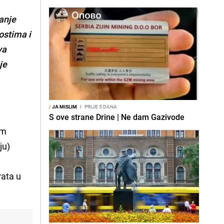
anje
nostima i
va
je
/
JA MISLIM
I
PRIJE 5 DANA
S ove strane Drine | Ne dam Gazivode
im
ju)
rata u