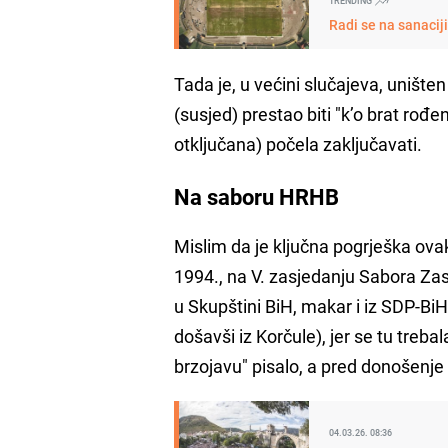
TRENDING
Radi se na sanacij
Tada je, u većini slučajeva, uništ
(susjed) prestao biti "k’o brat rođe
otključana) počela zaključavati.
Na saboru HRHB
Mislim da je ključna pogrješka ov
1994., na V. zasjedanju Sabora Za
u Skupštini BiH, makar i iz SDP-BiH
došavši iz Korčule), jer se tu trebal
brzojavu" pisalo, a pred donošen
04.03.26. 08:36