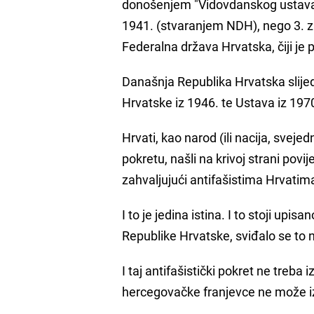
donošenjem "Vidovdanskog ustava 192
1941. (stvaranjem NDH), nego 3. 
Federalna država Hrvatska, čiji je 
Današnja Republika Hrvatska slije
Hrvatske iz 1946. te Ustava iz 197
Hrvati, kao narod (ili nacija, svej
pokretu, našli na krivoj strani povi
zahvaljujući antifašistima Hrvatima,
I to je jedina istina. I to stoji upis
Republike Hrvatske, sviđalo se to 
I taj antifašistički pokret ne treb
hercegovačke franjevce ne može iz