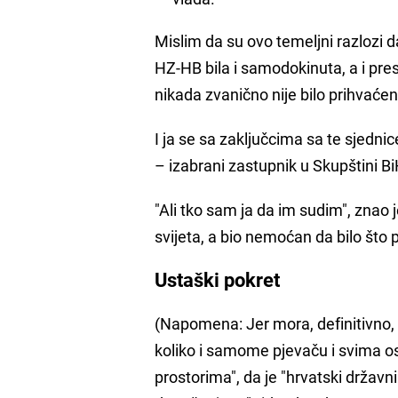
Mislim da su ovo temeljni razlozi 
HZ-HB bila i samodokinuta, a i p
nikada zvanično nije bilo prihvaćen
I ja se sa zaključcima sa te sjednice
– izabrani zastupnik u Skupštini Bi
"Ali tko sam ja da im sudim", znao j
svijeta, a bio nemoćan da bilo što 
Ustaški pokret
(Napomena: Jer mora, definitivno, 
koliko i samome pjevaču i svima os
prostorima", da je "hrvatski državni