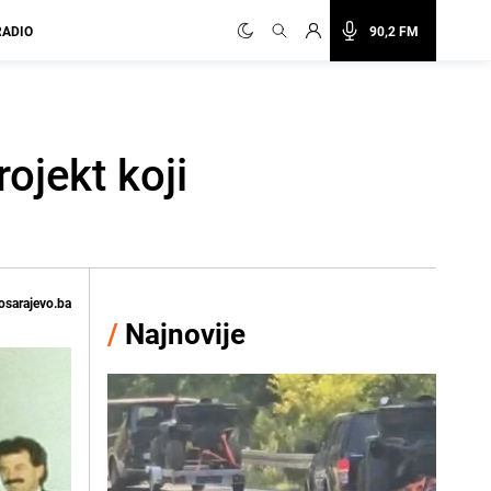
RADIO
90,2 FM
ojekt koji
osarajevo.ba
/
Najnovije