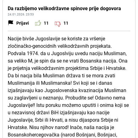
Da razbijemo velikodržavne spinove prije dogovora
24.01.2026. 23:53
Prijavi
11
11
Nacije bivše Jugoslavije se koriste za vršenje
zločinačko-genocidnih velikodržavnih projekata.
Podvala 1974. da u Jugoslviju uvedu naciju Musliman,
sa veliko M, je spin da se ne vrati Bosanska nacija. Ona
je prijetnja velikodržavnim projektima Srbije i Hrvatske.
Da bi nacja bila Musliman država ti se mora zvati
Muslimanija ili Muslimanska! Svi koji se i danas
izjašnjavaju kao Jugoslovenska kvazinacija Musliman
su zaglavljeni u neznanju. Probudite se! Odavno nema
Jugoslavije!! Istu poruku možemo uputiti i onima koji se
u nezavisnoj državi BiH izjašnjavaju kao nacije
Jugoslavije, Srbi ili Hrvati, a nisu dijaspora Srbije ni
Hrvatske. Nisu njihov narod! Inače, naša nacija je
Bosanskohercegovačka (narod Bošnjani, Bošnjaci,