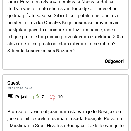
jamu. Prezimena Svorcani Vukovići Nosovići Babići
itd.Dali vas je imalo stid i sram toga djela. Trideset pet
godina piĉate kako su Srbi ubice i pobili musliane a vi
po šteni i . a vi ka Guest<< Ko je bosanske pravoslavce
nakljukao pseudo cionistickom fuzijom nacije, rase i
religije pa ih je bog ucinio pravoslavnim izraelitima 2.0 a
slavene koji su presli na islam inferiornim semitima?
Srbenda kosovska Isus Nazaren?
Odgovori
Guest
25.01.2026. 09:46
Prijavi
7
10
Profesore Laviću objasni nam šta vam je to Bošnjak do
juče ste bili okoreli muslimani a sada Bošnjak. Po vama
i Muslimani i Srbi i Hrvati su Bošnjaci. Dakle to vam je to