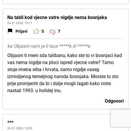
Na tabli kod vjecne vatre nigdje nema bosnjaka
26.01.2026. 10:17
Prijavi
5
7
ka Objasni nam je li Isus *****k ili *****a
Objasni ti meni sda talibanu, kako ste to vi bosnjaci kad
vas nema nigdje na ploci ispred vjecne vatre? Tamo
stoje imena srba i hrvata, samo nigdje vaseg
izmisljenog temeljnog naroda bosnjaka. Morate to sto
prije promjeniti da bi i dalje mogli lagati kako niste
nastali 1993. u holidej inu.
Odgovori
***
26.01.2026. 10:20