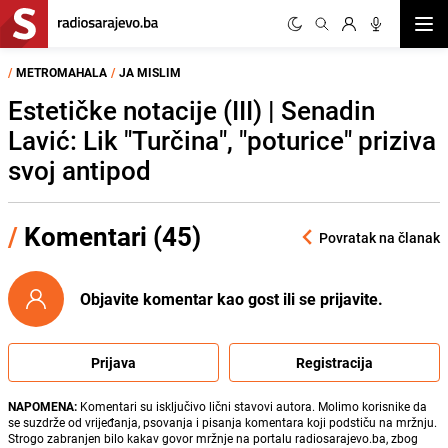
Otvor
/
METROMAHALA
/
JA MISLIM
Estetičke notacije (III) | Senadin
Lavić: Lik "Turčina", "poturice" priziva
svoj antipod
/
Komentari (45)
Povratak na članak
Objavite komentar kao gost ili se prijavite.
Prijava
Registracija
NAPOMENA:
Komentari su isključivo lični stavovi autora. Molimo korisnike da
se suzdrže od vrijeđanja, psovanja i pisanja komentara koji podstiču na mržnju.
Strogo zabranjen bilo kakav govor mržnje na portalu radiosarajevo.ba, zbog