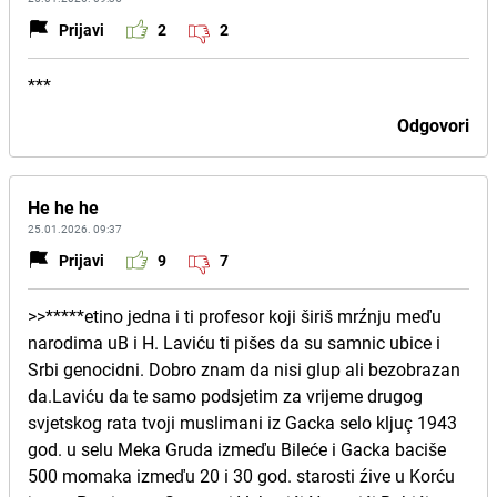
Prijavi
2
2
***
Odgovori
He he he
25.01.2026. 09:37
Prijavi
9
7
>>*****etino jedna i ti profesor koji širiš mrźnju meďu
narodima uB i H. Laviću ti pišes da su samnic ubice i
Srbi genocidni. Dobro znam da nisi glup ali bezobrazan
da.Laviću da te samo podsjetim za vrijeme drugog
svjetskog rata tvoji muslimani iz Gacka selo kljuç 1943
god. u selu Meka Gruda izmeďu Bileće i Gacka baciše
500 momaka izmeďu 20 i 30 god. starosti źive u Korću