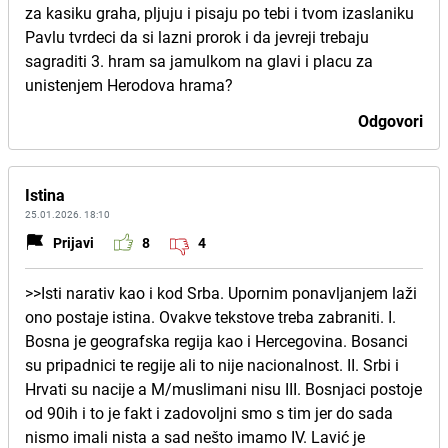
za kasiku graha, pljuju i pisaju po tebi i tvom izaslaniku
Pavlu tvrdeci da si lazni prorok i da jevreji trebaju
sagraditi 3. hram sa jamulkom na glavi i placu za
unistenjem Herodova hrama?
Odgovori
Istina
25.01.2026. 18:10
Prijavi
8
4
>>Isti narativ kao i kod Srba. Upornim ponavljanjem laži
ono postaje istina. Ovakve tekstove treba zabraniti. I.
Bosna je geografska regija kao i Hercegovina. Bosanci
su pripadnici te regije ali to nije nacionalnost. II. Srbi i
Hrvati su nacije a M/muslimani nisu III. Bosnjaci postoje
od 90ih i to je fakt i zadovoljni smo s tim jer do sada
nismo imali nista a sad nešto imamo IV. Lavić je