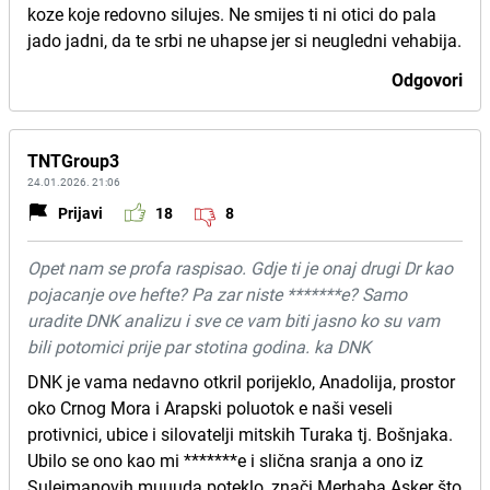
koze koje redovno silujes. Ne smijes ti ni otici do pala
jado jadni, da te srbi ne uhapse jer si neugledni vehabija.
Odgovori
TNTGroup3
24.01.2026. 21:06
Prijavi
18
8
Opet nam se profa raspisao. Gdje ti je onaj drugi Dr kao
pojacanje ove hefte? Pa zar niste *******e? Samo
uradite DNK analizu i sve ce vam biti jasno ko su vam
bili potomici prije par stotina godina. ka DNK
DNK je vama nedavno otkril porijeklo, Anadolija, prostor
oko Crnog Mora i Arapski poluotok e naši veseli
protivnici, ubice i silovatelji mitskih Turaka tj. Bošnjaka.
Ubilo se ono kao mi *******e i slična sranja a ono iz
Sulejmanovih muuuda poteklo, znači Merhaba Asker što