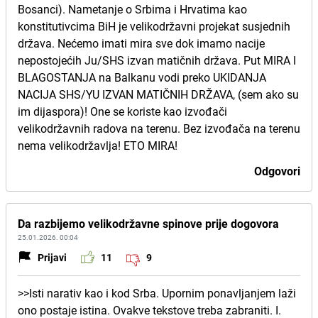
Bosanci). Nametanje o Srbima i Hrvatima kao
konstitutivcima BiH je velikodržavni projekat susjednih
država. Nećemo imati mira sve dok imamo nacije
nepostojećih Ju/SHS izvan matičnih država. Put MIRA I
BLAGOSTANJA na Balkanu vodi preko UKIDANJA
NACIJA SHS/YU IZVAN MATIČNIH DRŽAVA, (sem ako su
im dijaspora)! One se koriste kao izvođači
velikodržavnih radova na terenu. Bez izvođača na terenu
nema velikodržavlja! ETO MIRA!
Odgovori
Da razbijemo velikodržavne spinove prije dogovora
25.01.2026. 00:04
Prijavi
11
9
>>Isti narativ kao i kod Srba. Upornim ponavljanjem laži
ono postaje istina. Ovakve tekstove treba zabraniti. I.