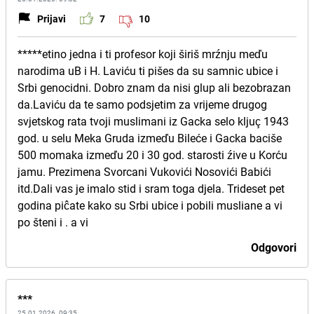
Prijavi
7
10
*****etino jedna i ti profesor koji širiš mrźnju meďu
narodima uB i H. Laviću ti pišes da su samnic ubice i
Srbi genocidni. Dobro znam da nisi glup ali bezobrazan
da.Laviću da te samo podsjetim za vrijeme drugog
svjetskog rata tvoji muslimani iz Gacka selo kljuç 1943
god. u selu Meka Gruda izmeďu Bileće i Gacka baciše
500 momaka izmeďu 20 i 30 god. starosti źive u Korću
jamu. Prezimena Svorcani Vukovići Nosovići Babići
itd.Dali vas je imalo stid i sram toga djela. Trideset pet
godina piĉate kako su Srbi ubice i pobili musliane a vi
po šteni i . a vi
Odgovori
***
25.01.2026. 09:35