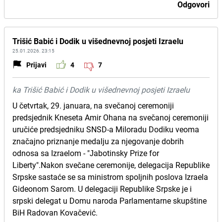
Odgovori
Trišić Babić i Dodik u višednevnoj posjeti Izraelu
25.01.2026. 23:15
Prijavi
4
7
ka Trišić Babić i Dodik u višednevnoj posjeti Izraelu
U četvrtak, 29. januara, na svečanoj ceremoniji
predsjednik Kneseta Amir Ohana na svečanoj ceremoniji
uručiće predsjedniku SNSD-a Miloradu Dodiku veoma
značajno priznanje medalju za njegovanje dobrih
odnosa sa Izraelom - "Јabotinsky Prize for
Liberty".Nakon svečane ceremonije, delegacija Republike
Srpske sastaće se sa ministrom spoljnih poslova Izraela
Gideonom Sarom. U delegaciji Republike Srpske je i
srpski delegat u Domu naroda Parlamentarne skupštine
BiH Radovan Kovačević.