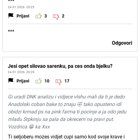
***
24.01.2026. 20:25
Prijavi
3
2
***
Odgovori
Jesi opet silovao sarenku, pa ces onda bjelku?
24.01.2026. 20:29
Prijavi
10
17
Gi uradi DNK analizu i vidjece vlshu mali da ti je dedo
Anadolski coban bake to znaju 🤣 tako opusteno idi
obidzi krmad ps na pink farma ti pocinje a ja odo jedu
mladu Srpkinju sa pala da okrecem na pravi put.
Vozdrica 😁 ka Xxx
Ti seljoberu mozes vidjet cupi samo kod svoje krave i