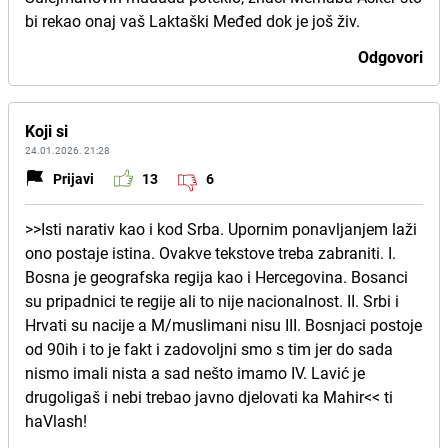
bi rekao onaj vaš Laktaški Međed dok je još živ.
Odgovori
Koji si
24.01.2026. 21:28
Prijavi
13
6
>>Isti narativ kao i kod Srba. Upornim ponavljanjem laži
ono postaje istina. Ovakve tekstove treba zabraniti. I.
Bosna je geografska regija kao i Hercegovina. Bosanci
su pripadnici te regije ali to nije nacionalnost. II. Srbi i
Hrvati su nacije a M/muslimani nisu III. Bosnjaci postoje
od 90ih i to je fakt i zadovoljni smo s tim jer do sada
nismo imali nista a sad nešto imamo IV. Lavić je
drugoligaš i nebi trebao javno djelovati ka Mahir<< ti
haVlash!