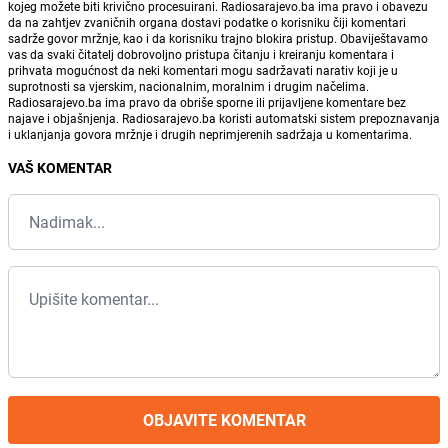
kojeg možete biti krivično procesuirani. Radiosarajevo.ba ima pravo i obavezu
da na zahtjev zvaničnih organa dostavi podatke o korisniku čiji komentari
sadrže govor mržnje, kao i da korisniku trajno blokira pristup. Obaviještavamo
vas da svaki čitatelj dobrovoljno pristupa čitanju i kreiranju komentara i
prihvata mogućnost da neki komentari mogu sadržavati narativ koji je u
suprotnosti sa vjerskim, nacionalnim, moralnim i drugim načelima.
Radiosarajevo.ba ima pravo da obriše sporne ili prijavljene komentare bez
najave i objašnjenja. Radiosarajevo.ba koristi automatski sistem prepoznavanja
i uklanjanja govora mržnje i drugih neprimjerenih sadržaja u komentarima.
VAŠ KOMENTAR
OBJAVITE KOMENTAR