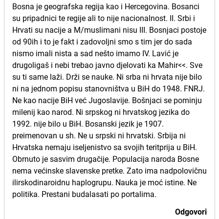
Bosna je geografska regija kao i Hercegovina. Bosanci
su pripadnici te regije ali to nije nacionalnost. II. Srbi i
Hrvati su nacije a M/muslimani nisu III. Bosnjaci postoje
od 90ih i to je fakt i zadovoljni smo s tim jer do sada
nismo imali nista a sad nešto imamo IV. Lavić je
drugoligaš i nebi trebao javno djelovati ka Mahir<<. Sve
su ti same laži. Drži se nauke. Ni srba ni hrvata nije bilo
ni na jednom popisu stanovništva u BiH do 1948. FNRJ.
Ne kao nacije BiH već Jugoslavije. Bošnjaci se pominju
milenij kao narod. Ni srpskog ni hrvatskog jezika do
1992. nije bilo u BiH. Bosanski jezik je 1907.
preimenovan u sh. Ne u srpski ni hrvatski. Srbija ni
Hrvatska nemaju iseljenistvo sa svojih teritprija u BiH.
Obrnuto je sasvim drugačije. Populacija naroda Bosne
nema većinske slavenske pretke. Zato ima nadpolovičnu
ilirskodinaroidnu haplogrupu. Nauka je moć istine. Ne
politika. Prestani budalasati po portalima.
Odgovori