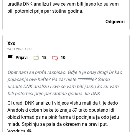
uradite DNK analizu i sve ce vam biti jasno ko su vam
bili potomici prije par stotina godina.
Odgovori
Xxx
24.01.2026. 17:50
Prijavi
18
10
Opet nam se profa raspisao. Gdje ti je onaj drugi Dr kao
pojacanje ove hefte? Pa zar niste *******e? Samo
uradite DNK analizu i sve ce vam biti jasno ko su vam
bili potomici prije par stotina godina. ka DNK
Gi uradi DNK analizu i vidjece vlshu mali da ti je dedo
Anadolski coban bake to znaju 🤣 tako opusteno idi
obidzi krmad ps na pink farma ti pocinje a ja odo jedu
mladu Srpkinju sa pala da okrecem na pravi put.
Vozdrica 😁