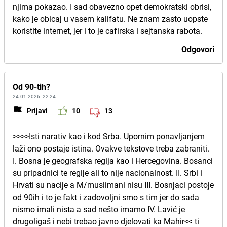
njima pokazao. I sad obavezno opet demokratski obrisi,
kako je obicaj u vasem kalifatu. Ne znam zasto uopste
koristite internet, jer i to je cafirska i sejtanska rabota.
Odgovori
Od 90-tih?
24.01.2026. 22:24
Prijavi
10
13
>>>>Isti narativ kao i kod Srba. Upornim ponavljanjem
laži ono postaje istina. Ovakve tekstove treba zabraniti.
I. Bosna je geografska regija kao i Hercegovina. Bosanci
su pripadnici te regije ali to nije nacionalnost. II. Srbi i
Hrvati su nacije a M/muslimani nisu III. Bosnjaci postoje
od 90ih i to je fakt i zadovoljni smo s tim jer do sada
nismo imali nista a sad nešto imamo IV. Lavić je
drugoligaš i nebi trebao javno djelovati ka Mahir<< ti