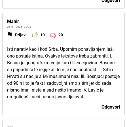
Odgovori
Mahir
24.01.2026. 20:04
Prijavi
10
20
Isti narativ kao i kod Srba. Upornim ponavljanjem laži
ono postaje istina. Ovakve tekstove treba zabraniti. I.
Bosna je geografska regija kao i Hercegovina. Bosanci
su pripadnici te regije ali to nije nacionalnost. II. Srbi i
Hrvati su nacije a M/muslimani nisu III. Bosnjaci postoje
od 90ih i to je fakt i zadovoljni smo s tim jer do sada
nismo imali nista a sad nešto imamo IV. Lavić je
drugoligaš i nebi trebao javno djelovati
Odgovori