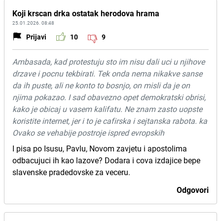
Koji krscan drka ostatak herodova hrama
25.01.2026. 08:48
Prijavi
10
9
Ambasada, kad protestuju sto im nisu dali uci u njihove
drzave i pocnu tekbirati. Tek onda nema nikakve sanse
da ih puste, ali ne konto to bosnjo, on misli da je on
njima pokazao. I sad obavezno opet demokratski obrisi,
kako je obicaj u vasem kalifatu. Ne znam zasto uopste
koristite internet, jer i to je cafirska i sejtanska rabota. ka
Ovako se vehabije postroje ispred evropskih
I pisa po Isusu, Pavlu, Novom zavjetu i apostolima
odbacujuci ih kao lazove? Dodara i cova izdajice bepe
slavenske pradedovske za veceru.
Odgovori