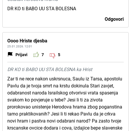
DR KO ti BABO UU STA BOLESNA
Odgovori
Oooo Hriste djesba
25.01.2026. 12:01
Prijavi
7
5
DR KO ti BABO UU STA BOLESNA ka Hrist
Zar ti ne rece nakon uskrsnuca, Saulu iz Tarsa, apostolu
Pavlu da je tvoja smrt na krstu dokinula Stari zavjet,
odabranost naroda Israilskog otvorivsi vrata spasenja
svakom ko povjeruje u tebe? Jesi li ti za zivota
prorokovao unistenje Herodova hrama zbog poganstina
tamo praktikovanih? Jesi li ti rekao Pavlu da je crkva
novi hram i pastva novi odabrani narod? Pa zasto tvoje
krscanske ovcice dodara i cova, izdajice bepe slavenske