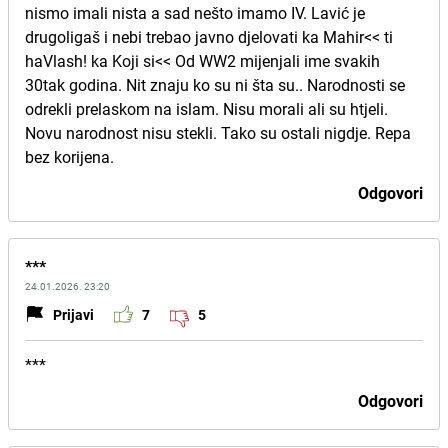
nismo imali nista a sad nešto imamo IV. Lavić je
drugoligaš i nebi trebao javno djelovati ka Mahir<< ti
haVlash! ka Koji si<< Od WW2 mijenjali ime svakih
30tak godina. Nit znaju ko su ni šta su.. Narodnosti se
odrekli prelaskom na islam. Nisu morali ali su htjeli.
Novu narodnost nisu stekli. Tako su ostali nigdje. Repa
bez korijena.
Odgovori
***
24.01.2026. 23:20
Prijavi
7
5
***
Odgovori