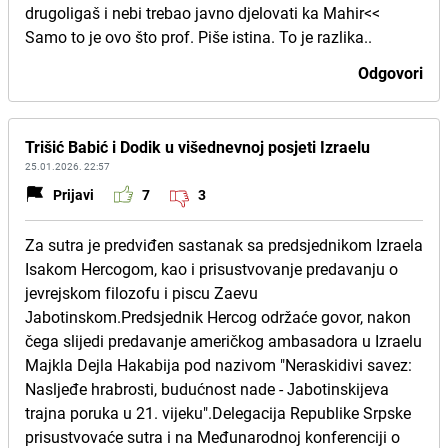
drugoligaš i nebi trebao javno djelovati ka Mahir<<
Samo to je ovo što prof. Piše istina. To je razlika..
Odgovori
Trišić Babić i Dodik u višednevnoj posjeti Izraelu
25.01.2026. 22:57
Prijavi
7
3
Za sutra je predviđen sastanak sa predsjednikom Izraela
Isakom Hercogom, kao i prisustvovanje predavanju o
jevrejskom filozofu i piscu Zaevu
Јabotinskom.Predsjednik Hercog održaće govor, nakon
čega slijedi predavanje američkog ambasadora u Izraelu
Majkla Dejla Hakabija pod nazivom "Neraskidivi savez:
Nasljeđe hrabrosti, budućnost nade - Јabotinskijeva
trajna poruka u 21. vijeku".Delegacija Republike Srpske
prisustvovaće sutra i na Međunarodnoj konferenciji o