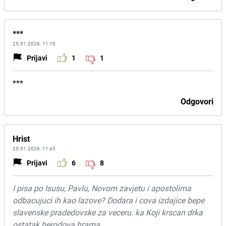
***
25.01.2026. 11:10
Prijavi
1
1
***
Odgovori
Hrist
25.01.2026. 11:45
Prijavi
6
8
I pisa po Isusu, Pavlu, Novom zavjetu i apostolima
odbacujuci ih kao lazove? Dodara i cova izdajice bepe
slavenske pradedovske za veceru. ka Koji krscan drka
ostatak herodova hrama