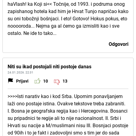
haVlash! ka Koji si<< Točnije, od 1993. i podruma onog
zapishanog hotela kad him je Hrvat Tunjo napričao kako
su oni tobožnji bošnjaci. I eto! Gotovo! Hokus pokus, eto
nooooroda... Nejma ga al ćemo ga izmisliti kao i sve
ostalo. Ne ide to tako...
Odgovori
Niti su ikad postojali niti postoje danas
24.01.2026. 22:31
Prijavi
10
13
>>>>Isti narativ kao i kod Srba. Upornim ponavljanjem
laži ono postaje istina. Ovakve tekstove treba zabraniti.
I. Bosna je geografska regija kao i Hercegovina. Bosanci
su pripadnici te regije ali to nije nacionalnost. II. Srbi i
Hrvati su nacije a M/muslimani nisu III. Bosnjaci postoje
od 90ih i to je fakt i zadovoljni smo s tim jer do sada