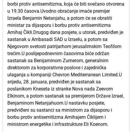
borbi protiv antisemitizma, koja će biti svečano otvorena
u 19.30 časova.Uvodno obraćanje imaće premijer
Izraela Benjamin Netanjahu, a potom će se obratiti
ministar za dijasporu i borbu protiv antisemitizma
Amihaj Čikli.Drugog dana posjete, u utorak, predviđen je
sastanak u Ambasadi SAD u Izraelu, a potom sa
Njegovom svetosti patrijarhom jerusalimskim Teofilom
trećim.U poslijepodnevnim časovima biće održan
sastanak sa Benijaminom Zumerom, generalnim
direktorom za korporativne poslove i zajednička
ulaganja u kompaniji Chevron Mediterranean Limited.U
srijedu, 28. januara, predviđen je sastanak sa
poslanikom Kneseta iz stranke Nova nada Zeevom
Elkinom, a potom sastanak sa premijerom Države Izrael,
Benjaminom Netanjahuom.U nastavku posjete,
predviđeni su sastanci sa ministrom za dijasporu i
borbu protiv antisemitizma Amihajem Čiklijem i
ministrom energetike i infrastrukture Eli Koenom.