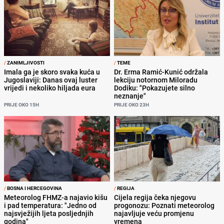
/
ZANIMLJIVOSTI
/
TEME
Imala ga je skoro svaka kuća u
Dr. Erma Ramić-Kunić održala
Jugoslaviji: Danas ovaj luster
lekciju notornom Miloradu
vrijedi i nekoliko hiljada eura
Dodiku: "Pokazujete silno
neznanje"
PRIJE OKO 15H
PRIJE OKO 23H
/
BOSNA I HERCEGOVINA
/
REGIJA
Meteorolog FHMZ-a najavio kišu
Cijela regija čeka njegovu
i pad temperatura: "Jedno od
progonozu: Poznati meteorolog
najsvježijih ljeta posljednjih
najavljuje veću promjenu
godina"
vremena