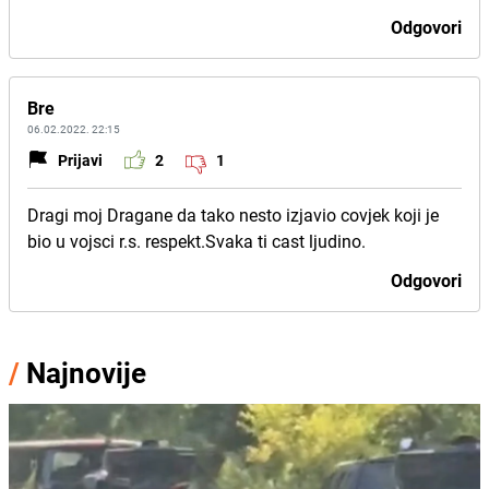
Odgovori
Bre
06.02.2022. 22:15
Prijavi
2
1
Dragi moj Dragane da tako nesto izjavio covjek koji je
bio u vojsci r.s. respekt.Svaka ti cast ljudino.
Odgovori
/
Najnovije