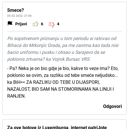
Smece?
05.02.2022. 21:06
Prijavi
6
4
Po sopstvenom priznanju u tom periodu si ratovao od
Bihaca do Mrkonjic Grada, pa me zanima kao tada nisi
bacio uniformu i pusku i otisao u Sarajevo da se
poklonis zrtvama? ka Vojnik Bursac VRS
- Pa? Neka je on bio gdje je bio, kakve to veze ima? Eto,
poklonio se ovim, za razliku od tebe smeće neljudsko...
ka BiH<< ZA RAZLIKU OD TEBE U DIJASPORI,
NAZALOST, BIO SAM NA STOMORINAMA NA LINIJI I
RANJEN.
Odgovori
Za ove botove iz Luxemburga, internet patriJote