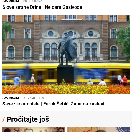
/
JA MISLIM
I
PRIJE 6 DANA
S ove strane Drine | Ne dam Gazivode
/
JA MISLIM
I
31.07.26. 11:39
Savez kolumnista | Faruk Šehić: Žaba na zastavi
/
Pročitajte još