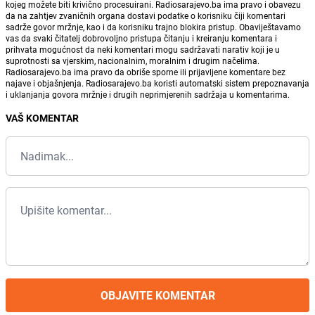
kojeg možete biti krivično procesuirani. Radiosarajevo.ba ima pravo i obavezu
da na zahtjev zvaničnih organa dostavi podatke o korisniku čiji komentari
sadrže govor mržnje, kao i da korisniku trajno blokira pristup. Obaviještavamo
vas da svaki čitatelj dobrovoljno pristupa čitanju i kreiranju komentara i
prihvata mogućnost da neki komentari mogu sadržavati narativ koji je u
suprotnosti sa vjerskim, nacionalnim, moralnim i drugim načelima.
Radiosarajevo.ba ima pravo da obriše sporne ili prijavljene komentare bez
najave i objašnjenja. Radiosarajevo.ba koristi automatski sistem prepoznavanja
i uklanjanja govora mržnje i drugih neprimjerenih sadržaja u komentarima.
VAŠ KOMENTAR
OBJAVITE KOMENTAR