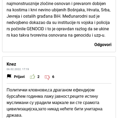
najmonstruoznije zločine osnovan i prevarom dobijen
na kostima i krvi nevino ubijenih Bošnjaka, Hrvata, Srba,
Jevreja i ostalih građana BiH. Međunarodni sud je
nedvojbeno dokazao da su institucije rs vojska i policija
rs počinile GENOCID i to je opravdan razlog da se ukine
rs kao takva tvorevina osnovana na genocidu i uzp-u.
Odgovori
Knez
06.02.2022. 17:19
Prijavi
2
6
Политички кловнови,са драганом ефендијом
бурсаћем годинма лажу јавност,реците истину
муслимани су урадили маркале ви сте срамота
цивилизацијска,зато никад нећете бити унитарна
држава.