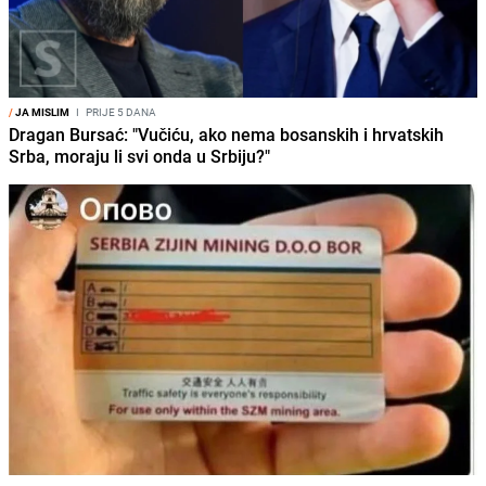
/
JA MISLIM
I
PRIJE 5 DANA
Dragan Bursać: "Vučiću, ako nema bosanskih i hrvatskih
Srba, moraju li svi onda u Srbiju?"