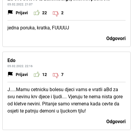
05.02.2022. 21:07
Prijavi
22
2
jedna poruka, kratka, FUUUUJ
Odgovori
Edo
05.02.2022. 22:16
Prijavi
12
7
J.....Mamu cetnicku bolesu djeci vams e vratli aBd za
svu nevinu krv djece i ljudi.... Vjeruju te nema nista gore
od kletve nevini. Pitanje samo vremena kada cevte da
osjeti te patnju demoni u ljuckom tjlu!
Odgovori