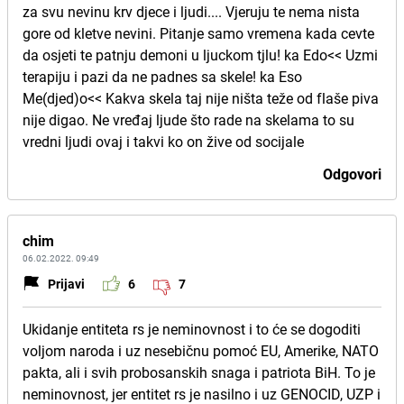
za svu nevinu krv djece i ljudi.... Vjeruju te nema nista
gore od kletve nevini. Pitanje samo vremena kada cevte
da osjeti te patnju demoni u ljuckom tjlu! ka Edo<< Uzmi
terapiju i pazi da ne padnes sa skele! ka Eso
Me(djed)o<< Kakva skela taj nije ništa teže od flaše piva
nije digao. Ne vređaj ljude što rade na skelama to su
vredni ljudi ovaj i takvi ko on žive od socijale
Odgovori
chim
06.02.2022. 09:49
Prijavi
6
7
Ukidanje entiteta rs je neminovnost i to će se dogoditi
voljom naroda i uz nesebičnu pomoć EU, Amerike, NATO
pakta, ali i svih probosanskih snaga i patriota BiH. To je
neminovnost, jer entitet rs je nasilno i uz GENOCID, UZP i