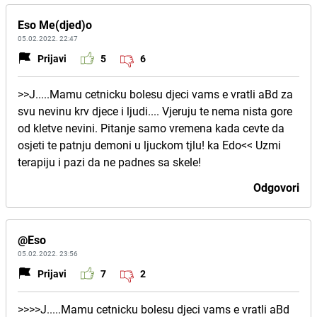
Eso Me(djed)o
05.02.2022. 22:47
Prijavi
5
6
>>J.....Mamu cetnicku bolesu djeci vams e vratli aBd za
svu nevinu krv djece i ljudi.... Vjeruju te nema nista gore
od kletve nevini. Pitanje samo vremena kada cevte da
osjeti te patnju demoni u ljuckom tjlu! ka Edo<< Uzmi
terapiju i pazi da ne padnes sa skele!
Odgovori
@Eso
05.02.2022. 23:56
Prijavi
7
2
>>>>J.....Mamu cetnicku bolesu djeci vams e vratli aBd