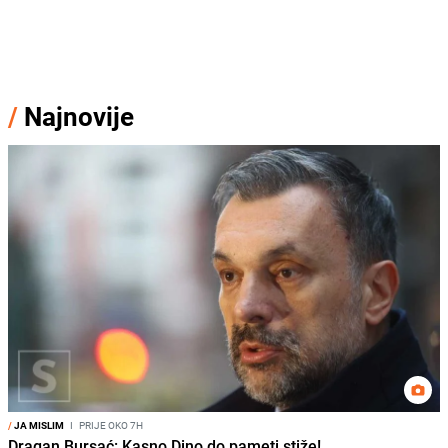
/
Najnovije
/
JA MISLIM
I
PRIJE OKO 7H
Dragan Bursać: Kasno Dino do pameti stiže!