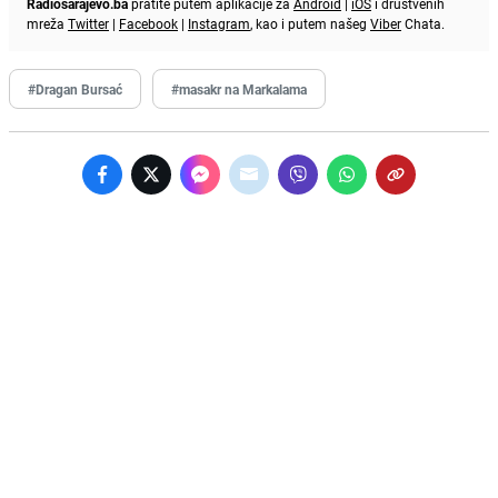
Radiosarajevo.ba
pratite putem aplikacije za
Android
|
iOS
i društvenih
mreža
Twitter
|
Facebook
|
Instagram
, kao i putem našeg
Viber
Chata.
#Dragan Bursać
#masakr na Markalama