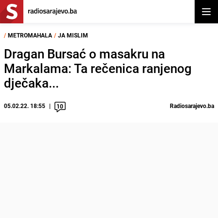
Otvor
/
METROMAHALA
/
JA MISLIM
Dragan Bursać o masakru na
Markalama: Ta rečenica ranjenog
dječaka...
05.02.22. 18:55
Radiosarajevo.ba
10