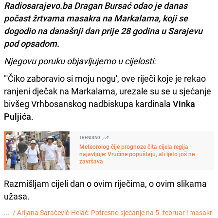
Radiosarajevo.ba Dragan Bursać odao je danas
počast žrtvama masakra na Markalama
, koji se
dogodio na današnji dan prije 28 godina u Sarajevu
pod opsadom.
Njegovu poruku objavljujemo u cijelosti:
"'Čiko zaboravio si moju nogu', ove riječi koje je rekao
ranjeni dječak na Markalama, urezale su se u sjećanje
bivšeg Vrhbosanskog nadbiskupa kardinala
Vinka
Puljića
.
TRENDING
Meteorolog čije prognoze čita cijela regija
najavljuje: Vrućine popuštaju, ali ljeto još ne
završava
Razmišljam cijeli dan o ovim riječima, o ovim slikama
užasa.
... /
Arijana Saračević-Helać: Potresno sjećanje na 5. februar i masakr