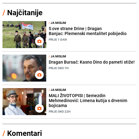
/
Najčitanije
/
JA MISLIM
S ove strane Drine | Dragan
Banjac: Plemenski mentalitet pobijedio
PRIJE 1 DAN
/
JA MISLIM
Dragan Bursać: Kasno Dino do pameti stiže!
PRIJE OKO 7H
/
JA MISLIM
MALI ŽIVOTOPISI | Semezdin
Mehmedinović: Limena kutija s drvenim
bojicama
PRIJE OKO 22H
/
Komentari