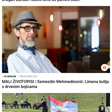
/
JA MISLIM
I
PRIJE OKO 22H
MALI ŽIVOTOPISI | Semezdin Mehmedinović: Limena kutija
s drvenim bojicama