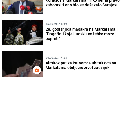
Komšić na Markalama: Niko nema pravo
zaboraviti ono što se dešavalo Sarajevu
05.02.22. 13:49
28. godišnjica masakra na Markalama:
"Događaji koje ljudski um teško može
pojmiti"
04.02.22. 14:58
Almirov put za istinom: Gubitak oca na
Markalama obilježio život zauvijek