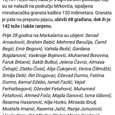
su se nalazili na području Mrkovića, ispaljena
minobacačka granata kalibra 120 milimetara. Granata
je pala na prepunu pijacu,
ubivši 68 građana, dok ih je
142 teže i lakše ranjeno.
Prije 28 godina na Markalama su ubijeni: Senad
Arnautović, Ibrahim Babić, Mehmed Baručija, Ćamil
Begić, Emir Begović, Vahida Bešić, Gordana
Bogdanović, Vaskrsije Bojinović, Muhamed Borovina,
Faruk Brkanić, Sakib Bulbul, Jelena Čavriz, Almasa
Čehajić, Zlatko Čosić, Alija Čukojević, Verica Ćilimdžić,
Smilja Delić, Ifet Drugovac, Dževad Durmo, Fatima
Durmo, Kemal Džebo, Ismet Fazlić, Vejsil
Ferhatbegović, Dževdet Fetahović, Muhamed
Fetahović, Ahmed Fočo, Majda Ganović, Isma Gibović,
Rasema Hasanović, Alija Hurko, Mirsada Ibrulj,
Mustafa Imanić, Rasema Jažić, Razija Junuzović,