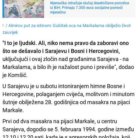
Njemačka istražuje slučaj desetočlane porodice
iz BiH: Primaju 7.300 eura socijalne pomoći
mjesečno
! /
Almirov put za istinom: Gubitak oca na Markalama obilježio život
zauvijek
"I to je ljudski. Ali, niko nema pravo da zaboravi ono
što se dešavalo i Sarajevu i Bosni i Hercegovini,
uključujući i ovaj zločin nad građanima Sarajeva - na
Markalama, a bilo ih je nažalost puno i previše", dodao
je Komšić.
U Sarajevu je u subotu intoniranjem himne Bosne i
Hercegovine, polaganjem cvijeća, molitvom i minutom
šutnje obilježena 28. godišnjica od masakra na pijaci
Markale.
Prvi od dva masakra na pijaci Markale, u centru
Sarajeva, dogodio se 5. februara 1994. godine između
12,10 i 12,20 sati, kada je s agresorskih položaja, koji