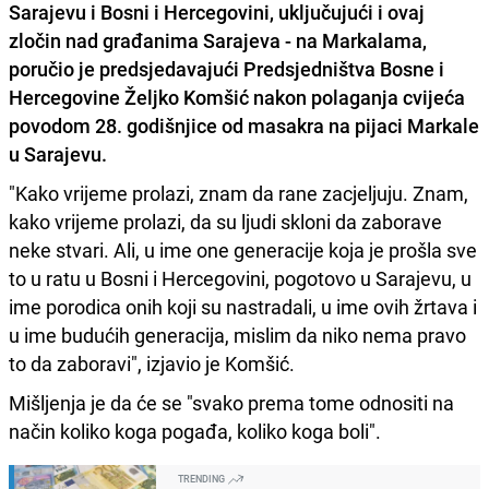
Sarajevu i Bosni i Hercegovini, uključujući i ovaj
zločin nad građanima Sarajeva - na Markalama
,
poručio je predsjedavajući Predsjedništva Bosne i
Hercegovine
Željko Komšić
nakon polaganja cvijeća
povodom 28. godišnjice od masakra na pijaci Markale
u Sarajevu.
"Kako vrijeme prolazi, znam da rane zacjeljuju. Znam,
kako vrijeme prolazi, da su ljudi skloni da zaborave
neke stvari. Ali, u ime one generacije koja je prošla sve
to u ratu u Bosni i Hercegovini, pogotovo u Sarajevu, u
ime porodica onih koji su nastradali, u ime ovih žrtava i
u ime budućih generacija, mislim da niko nema pravo
to da zaboravi", izjavio je Komšić.
Mišljenja je da će se "svako prema tome odnositi na
način koliko koga pogađa, koliko koga boli".
TRENDING