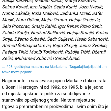
Hasija Karavdić, Mladen Klačar, Marija Knežević,
Selma Kovač, lbro Krajčin, Sejda Kunić, Jozo Kvesić,
Numo Lakača, Ruža Malović, Jadranka Minić, Safer
Musić, Nura Odžak, Mejra Orman, Hajrija Oručević,
Seid Prozorac, Smajo Rahić, Igor Rehar, Rizvo Sabit,
Zahida Sablja, Nedžad Salihović, Hajrija Smajić, Emina
Srnja, Džemo Subašić, Šaćir Suljević, Hasib Šabanović,
Ahmed Šehbajraktarević, Bejto Škrijelj, Junuz Švrakić,
Pašaga Tihić, Munib Torlaković, Ruždija Trbić, Džemil
Zečić, Muhamed Zubović i Senad Žunić.
... /
28. godišnjica masakra na Markalama: "Događaji koje ljudski um
teško može pojmiti"
Najprometnija sarajevska pijaca Markale i tokom rata
u Bosni i Hercegovini od 1992. do 1995. bila je jedno
od mjesta opskrbe te prilika za snabdijevanje
stanovnika opkoljenog grada. Na tom mjestu se
trgovalo prehrambenim proizvodima i svim onim što je