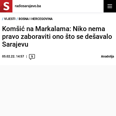
Otvor
/
VIJESTI
/
BOSNA I HERCEGOVINA
Komšić na Markalama: Niko nema
pravo zaboraviti ono što se dešavalo
Sarajevu
05.02.22. 14:57
Anadolija
9