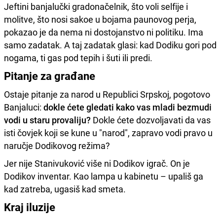
Jeftini banjalučki gradonačelnik, što voli selfije i
molitve, što nosi sakoe u bojama paunovog perja,
pokazao je da nema ni dostojanstvo ni politiku. Ima
samo zadatak. A taj zadatak glasi: kad Dodiku gori pod
nogama, ti gas pod tepih i šuti ili predi.
Pitanje za građane
Ostaje pitanje za narod u Republici Srpskoj, pogotovo
Banjaluci:
dokle ćete gledati kako vas mladi bezmudi
vodi u staru provaliju?
Dokle ćete dozvoljavati da vas
isti čovjek koji se kune u "narod", zapravo vodi pravo u
naručje Dodikovog režima?
Jer nije Stanivuković više ni Dodikov igrač. On je
Dodikov inventar. Kao lampa u kabinetu – upališ ga
kad zatreba, ugasiš kad smeta.
Kraj iluzije