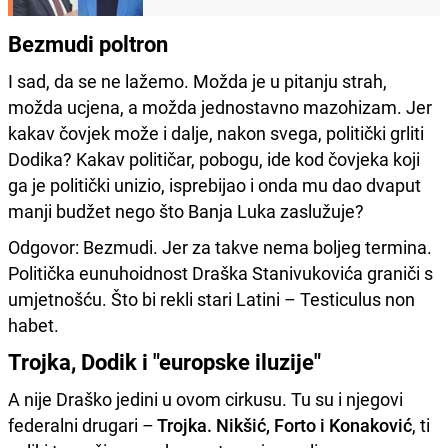
Bezmudi poltron
I sad, da se ne lažemo. Možda je u pitanju strah,
možda ucjena, a možda jednostavno mazohizam. Jer
kakav čovjek može i dalje, nakon svega, politički grliti
Dodika? Kakav političar, pobogu, ide kod čovjeka koji
ga je politički unizio, isprebijao i onda mu dao dvaput
manji budžet nego što Banja Luka zaslužuje?
Odgovor: Bezmudi. Jer za takve nema boljeg termina.
Politička eunuhoidnost Draška Stanivukovića graniči s
umjetnošću. Što bi rekli stari Latini – Testiculus non
habet.
Trojka, Dodik i "europske iluzije"
A nije Draško jedini u ovom cirkusu. Tu su i njegovi
federalni drugari –
Trojka. Nikšić, Forto i Konaković
, ti