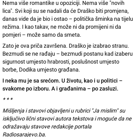
Nema više romantike u opoziciji. Nema više "novih
lica". Svi koji su se nadali da će Draško biti promjena,
danas vide da je bio i ostao – politička šminka na tijelu
režima. I kao takav, ne može ni da promijeni ni da
pomjeri – može samo da smeta.
Zato je ova priča završena. Draško je izabrao stranu.
Bezmudi se ne rađaju – bezmudi postanu kad izaberu
sigurnost umjesto hrabrosti, poslušnost umjesto
borbe, Dodika umjesto građana.
I neka mu je sa srećom. U životu, kao i u politici –
svakome po izboru. A i građanima – po zasluzi.
* * *
Mišljenja i stavovi objavljeni u rubrici "Ja mislim" su
isključivo lični stavovi autora tekstova i moguće da ne
odražavaju stavove redakcije portala
Radiosarajevo.ba.