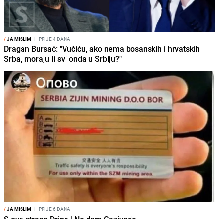
/
JA MISLIM
I
PRIJE 4 DANA
Dragan Bursać: "Vučiću, ako nema bosanskih i hrvatskih
Srba, moraju li svi onda u Srbiju?"
/
JA MISLIM
I
PRIJE 6 DANA
S ove strane Drine | Ne dam Gazivode