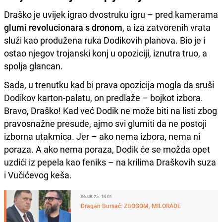
Draško je uvijek igrao dvostruku igru – pred kamerama
glumi revolucionara s dronom
, a iza zatvorenih vrata
služi kao produžena ruka Dodikovih planova. Bio je i
ostao njegov trojanski konj u opoziciji, iznutra truo, a
spolja glancan.
Sada, u trenutku kad bi prava opozicija mogla da sruši
Dodikov karton-palatu, on predlaže – bojkot izbora.
Bravo, Draško! Kad već Dodik ne može biti na listi zbog
pravosnažne presude, ajmo svi glumiti da ne postoji
izborna utakmica. Jer – ako nema izbora, nema ni
poraza. A ako nema poraza, Dodik će se možda opet
uzdići iz pepela kao feniks – na krilima Draškovih suza
i Vučićevog keša.
06.08.25. 13:01
Dragan Bursać: ZBOGOM, MILORADE