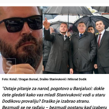
Foto: Kolaž / Dragan Bursać, Draško Stanivuković i Milorad Dodik
"Ostaje pitanje za narod, pogotovo u Banjaluci: dokle
ćete gledati kako vas mladi Stanivuković vodi u staru
Dodikovu provaliju? Draško je izabrao stranu.
Bezmudi se ne rađaju – bezmudi postanu kad izaberu