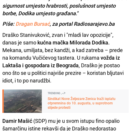
sigurnost umjesto hrabrosti, poslušnost umjesto
borbe, Dodika umjesto građana."
Piše:
Dragan Bursać
, za portal Radiosarajevo.ba
Draško Stanivuković, zvan i "mladi lav opozicije",
danas je samo
kućna mačka Milorada Dodika.
Mekana, umiljata, bez kandži, a kad zatreba – prede
na komandu Vučićevog tastera. U rukama
vožda iz
Laktaša i gospodara iz Beograda
, Draško je postao
ono što se u politici najviše prezire – koristan bljutavi
idiot, i to po narudžbi.
TRENDING
Sindikat Nove Željezare Zenica traži isplatu
otpremnina do 10. augusta, u suprotnom
slijede protesti
Damir Mašić
(SDP) mu je u svom istupu fino opalio
šamarčinu istine rekavši da je Draško nedorastao