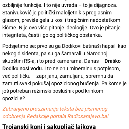
ozbiljnije funkcije. I to nije uvreda – to je dijagnoza.
Stanivuković je politički maloljetnik s preglasnim
glasom, previše gela u kosi i tragičnim nedostatkom
kičme. Nije ovo više pitanje ideologije. Ovo je pitanje
integriteta, časti i golog političkog opstanka.
Podsjetimo se: prvo su ga Dodikovi batinaši hapsili kao
nekog disidenta, pa su ga šamarali u Narodnoj
skupštini RS-a, i to pred kamerama. Danas –
Draško
Dodiku nosi vodu.
I to ne onu mineralnu s potpisom,
već političku – zaprljanu, zamuljanu, spremnu da
zamuti svaki pokušaj opozicionog buđenja. Pa kome je
još potreban režimski poslušnik pod krinkom
opozicije?
Zabranjeno preuzimanje teksta bez pismenog
odobrenja Redakcije portala Radiosarajevo.ba!
Trojanski konj i sakupljač lajkova