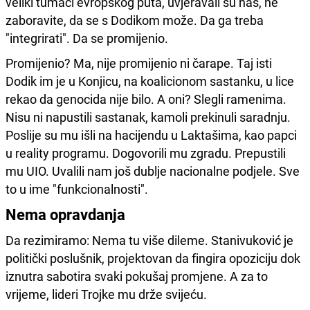
veliki tumači evropskog puta, uvjeravali su nas, ne
zaboravite, da se s Dodikom može. Da ga treba
"integrirati". Da se promijenio.
Promijenio? Ma, nije promijenio ni čarape. Taj isti
Dodik im je u Konjicu, na koalicionom sastanku, u lice
rekao da genocida nije bilo. A oni? Slegli ramenima.
Nisu ni napustili sastanak, kamoli prekinuli saradnju.
Poslije su mu išli na hacijendu u Laktašima, kao papci
u reality programu. Dogovorili mu zgradu. Prepustili
mu UIO. Uvalili nam još dublje nacionalne podjele. Sve
to u ime "funkcionalnosti".
Nema opravdanja
Da rezimiramo: Nema tu više dileme. Stanivuković je
politički poslušnik, projektovan da fingira opoziciju dok
iznutra sabotira svaki pokušaj promjene. A za to
vrijeme, lideri Trojke mu drže svijeću.