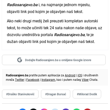
Radiosarajevo.ba
i, na najmanje jednom mjestu,
objaviti link pod kojim je objavljen naš tekst.
Ako neki drugi medij želi preuzeti kompletan autorski
tekst, to može učiniti tek 24 sata nakon naše objave, uz
dozvolu uredništva portala
Radiosarajevo.ba
, te je
dužan objaviti link pod kojim je objavljen naš tekst.
Dodajte Radiosarajevo.ba u omiljene Google izvore
Radiosarajevo.ba
pratite putem aplikacije za
Android
|
iOS
i društvenih
mreža
Twitter
|
Facebook
|
Instagram
, kao i putem našeg
Viber
Chata.
#Draško Stanivuković
#Dragan Bursać
#Milorad Dodik