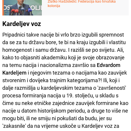
Zlatko Hadžidedić: Federacija kao hrvatska
kolonija
Kardeljev voz
Pripadnici takve nacije bi vrlo brzo izgubili spremnost
da se za tu državu bore, te bi na kraju izgubili i vlastitu
homogenost i samu državu. I razišli se po svijetu. Ali,
kako to objasniti akademiku koji je svoje obrazovanje
na temu nacija i nacionalizma završio sa
Edvardom
Kardeljem
i njegovim tezama o nacijama kao zauvijek
stvorenim i dovijeka trajnim kategorijama?! Ili, koji i
dalje razmišlja u kardeljevskim tezama o 'završenosti'
procesa formiranja nacija u 19. stoljeću, u skladu s
čime su neke etničke zajednice zauvijek formirane kao
nacije u datom historijskom periodu, a druge to više ne
mogu biti, ili ne smiju ni pokušati da budu, jer su
'zakasnile' da na vrijeme uskoče u Kardeljev voz za