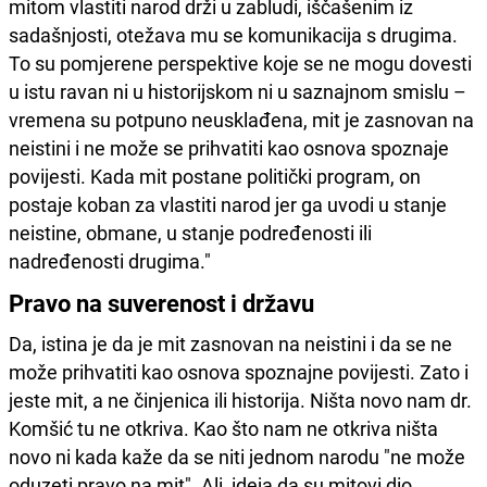
mitom vlastiti narod drži u zabludi, iščašenim iz
sadašnjosti, otežava mu se komunikacija s drugima.
To su pomjerene perspektive koje se ne mogu dovesti
u istu ravan ni u historijskom ni u saznajnom smislu –
vremena su potpuno neusklađena, mit je zasnovan na
neistini i ne može se prihvatiti kao osnova spoznaje
povijesti. Kada mit postane politički program, on
postaje koban za vlastiti narod jer ga uvodi u stanje
neistine, obmane, u stanje podređenosti ili
nadređenosti drugima."
Pravo na suverenost i državu
Da, istina je da je mit zasnovan na neistini i da se ne
može prihvatiti kao osnova spoznajne povijesti. Zato i
jeste mit, a ne činjenica ili historija. Ništa novo nam dr.
Komšić tu ne otkriva. Kao što nam ne otkriva ništa
novo ni kada kaže da se niti jednom narodu "ne može
oduzeti pravo na mit". Ali, ideja da su mitovi dio