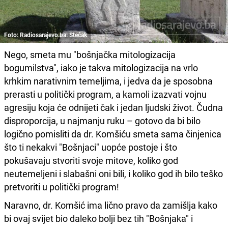
Foto: Radiosarajevo.ba: Stećak
Nego, smeta mu "bošnjačka mitologizacija
bogumilstva", iako je takva mitologizacija na vrlo
krhkim narativnim temeljima, i jedva da je sposobna
prerasti u politički program, a kamoli izazvati vojnu
agresiju koja će odnijeti čak i jedan ljudski život. Čudna
disproporcija, u najmanju ruku – gotovo da bi bilo
logično pomisliti da dr. Komšiću smeta sama činjenica
što ti nekakvi "Bošnjaci" uopće postoje i što
pokušavaju stvoriti svoje mitove, koliko god
neutemeljeni i slabašni oni bili, i koliko god ih bilo teško
pretvoriti u politički program!
Naravno, dr. Komšić ima lično pravo da zamišlja kako
bi ovaj svijet bio daleko bolji bez tih "Bošnjaka" i