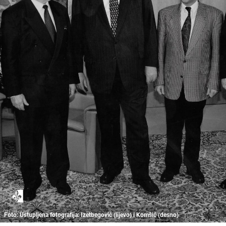
Foto: Ustupljena fotografija: Izetbegović (lijevo) i Komšić (desno)