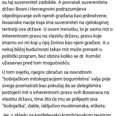
su taj suverenitet zadobile. A povratak suvereniteta
državi Bosni i Hercegovini podrazumijeva
objedinjavanje svih njenih građana kao jedinstvene,
bosanske nacije koja ima suverenitet na cjelokupnoj
teritoriji ove države. U ovom trenutku, to je samo mit o
inherentnom pravu na vlastitu državu, pravu koje
imamo svi mi koji u njoj živimo kao njeni građani. A u
nekoj bližoj budućnosti takav mit može prerasti u
politički program, bez obzira koliko se dr. Komšić
užasavao pred tom mogućnošću.
U tom svjetlu, njegov obračun sa navodnom
"bošnjačkom mitologizacijom bogumilstva" valja prije
svega posmatrati kao pokušaj da se delegitimira
postojeći mit o inherentnom pravu svih Bosanaca na
vlastitu državu, time što će mu se prilijepiti ona
"bošnjačka", dakle, isključivo muslimanska, etiketa.
Jer, u skladu sa kardeljevsko-komšićevskom teorijom,