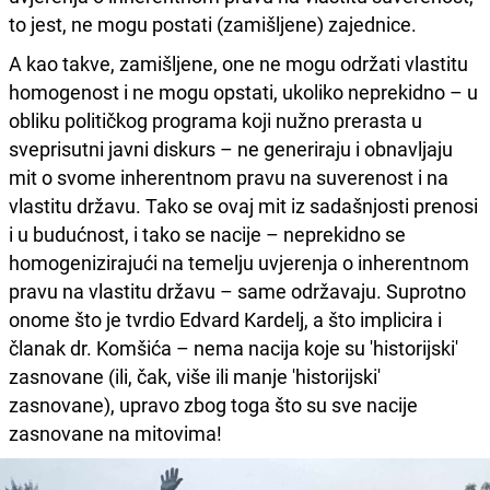
to jest, ne mogu postati (zamišljene) zajednice.
A kao takve, zamišljene, one ne mogu održati vlastitu
homogenost i ne mogu opstati, ukoliko neprekidno – u
obliku političkog programa koji nužno prerasta u
sveprisutni javni diskurs – ne generiraju i obnavljaju
mit o svome inherentnom pravu na suverenost i na
vlastitu državu. Tako se ovaj mit iz sadašnjosti prenosi
i u budućnost, i tako se nacije – neprekidno se
homogenizirajući na temelju uvjerenja o inherentnom
pravu na vlastitu državu – same održavaju. Suprotno
onome što je tvrdio Edvard Kardelj, a što implicira i
članak dr. Komšića – nema nacija koje su 'historijski'
zasnovane (ili, čak, više ili manje 'historijski'
zasnovane), upravo zbog toga što su sve nacije
zasnovane na mitovima!