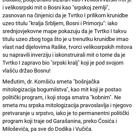
i velikosrpski mit o Bosni kao "srpskoj zemlji",
zasnovan na činjenici da je Tvrtko I prilikom krunidbe
uzeo titulu "kralja Srbljem, Bosni i Primorju": iako
srednjovjekovne mape pokazuju da je Tvrtko I takvu
titulu uzeo zbog toga što je u trenutku krunidbe imao
vlast nad dijelovima Raške, tvorci velikosrpskih mitova
su napravili inverziju i iskonstruirali mit o tome da je
Tvrtko I zapravo bio "srpski kralj" koji je pod svojom
vlašću držao Bosnu!
Međutim, dr. Komšiću smeta "bošnjačka
mitologizacija bogumilstva", kao mit koji je postao
politički program, i koji stoga smatra "kobnim". Ne
smeta mu srpska mitologizacija pravoslavlja i njegovo
pretvaranje u srpstvo, iako je to permanentni politički
program koji traje od Garašanina, preko Ćosića i
Miloševića, pa sve do Dodika i Vučića.