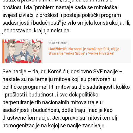
prošlosti i da "problem nastaje kada se mitološka
svijest izvlači iz prošlosti i postaje politički program
sadašnjosti i budućnosti" je vrlo smjela konstrukcija. Ili,
jednostavno, krajnja neistina.
18.01.24. 08:06
Hadžidedić: Na sceni je razbijanje BiH, cilj je
stvaranje "velike Srbije" i "velike Hrvatske"
Sve nacije – da, dr. Komšiću, doslovno SVE nacije –
nastale su na temelju mitova koji su pretvoreni u
političke programe! I ti mitovi su dio sadašnjosti, koliko
i prošlosti i budućnosti, i sve dok političko
perpetuiranje tih nacionalnih mitova traje u
sadašnjosti i budućnosti, dotle traju i nacije kao
društvene formacije. Jer, upravo su mitovi temelj
homogenizacije na kojoj se nacije zasnivaju.