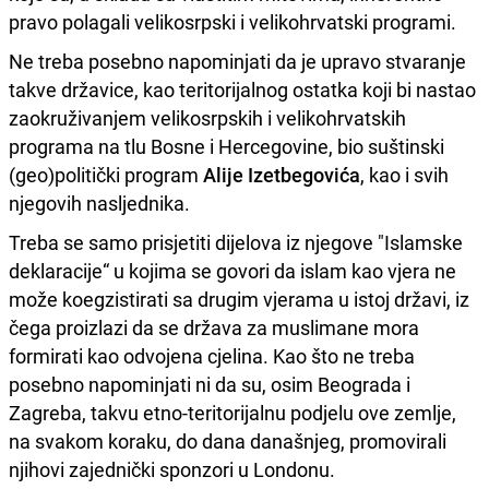
pravo polagali velikosrpski i velikohrvatski programi.
Ne treba posebno napominjati da je upravo stvaranje
takve državice, kao teritorijalnog ostatka koji bi nastao
zaokruživanjem velikosrpskih i velikohrvatskih
programa na tlu Bosne i Hercegovine, bio suštinski
(geo)politički program
Alije Izetbegovića
, kao i svih
njegovih nasljednika.
Treba se samo prisjetiti dijelova iz njegove "Islamske
deklaracije“ u kojima se govori da islam kao vjera ne
može koegzistirati sa drugim vjerama u istoj državi, iz
čega proizlazi da se država za muslimane mora
formirati kao odvojena cjelina. Kao što ne treba
posebno napominjati ni da su, osim Beograda i
Zagreba, takvu etno-teritorijalnu podjelu ove zemlje,
na svakom koraku, do dana današnjeg, promovirali
njihovi zajednički sponzori u Londonu.