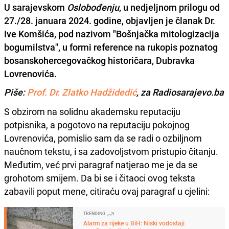
U sarajevskom
Oslobođenju
, u nedjeljnom prilogu od
27./28. januara 2024. godine, objavljen je članak Dr.
Ive Komšića, pod nazivom "Bošnjačka mitologizacija
bogumilstva", u formi reference na rukopis poznatog
bosanskohercegovačkog historičara, Dubravka
Lovrenovića.
Piše:
Prof. Dr. Zlatko Hadžidedić
, za Radiosarajevo.ba
S obzirom na solidnu akademsku reputaciju
potpisnika, a pogotovo na reputaciju pokojnog
Lovrenovića, pomislio sam da se radi o ozbiljnom
naučnom tekstu, i sa zadovoljstvom pristupio čitanju.
Međutim, već prvi paragraf natjerao me je da se
grohotom smijem. Da bi se i čitaoci ovog teksta
zabavili poput mene, citiraću ovaj paragraf u cjelini:
TRENDING
Alarm za rijeke u BiH: Niski vodostaji