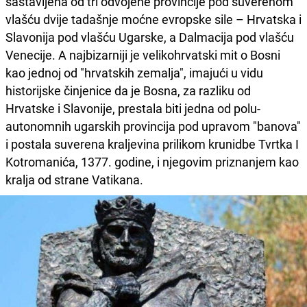
sastavljena od tri odvojene provincije pod suverenom
vlašću dvije tadašnje moćne evropske sile – Hrvatska i
Slavonija pod vlašću Ugarske, a Dalmacija pod vlašću
Venecije. A najbizarniji je velikohrvatski mit o Bosni
kao jednoj od "hrvatskih zemalja", imajući u vidu
historijske činjenice da je Bosna, za razliku od
Hrvatske i Slavonije, prestala biti jedna od polu-
autonomnih ugarskih provincija pod upravom "banova"
i postala suverena kraljevina prilikom krunidbe Tvrtka I
Kotromanića, 1377. godine, i njegovim priznanjem kao
kralja od strane Vatikana.