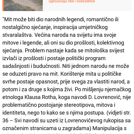
ugrožavaju ribe i vodozemce
"Mit može biti dio narodnih legendi, romantično ili
nostalgično sjećanje, inspiracija umjetničkog
stvaralaštva. Većina naroda na svijetu ima svoje
mitove i legende, ali oni su dio prošlosti, kolektivnog
sjećanja. Problem nastaje kada se mitološka svijest
izvlači iz prošlosti i postaje politički program
sadašnjosti i budućnosti. Niti jednom narodu ne može
se oduzeti pravo na mit. Korištenje mita u političke
svrhe postaje opasnost, prije svega za vlastiti narod, a
potom i za druge s kojima živi. Po mišljenju njemačkog
etnologa Klausa Rotha, koga navodi D. Lovrenović, nije
problematično postojanje stereotipova, mitova i
identiteta, nego to kako se s njima postupa. (vidjeti str.
36 – Svi navodi su uzeti iz Lovrenovićevog rukopisa sa
označenim stranicama u zagradama) Manipulacija s