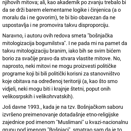
njihovih mitova; ali, kao akademik po zvanju trebalo bi
da se drži barem elementarne logike i činjenica (a o
moralu da i ne govorim), te bi bio obavezan da ne
uspostavlja i ne promovira takvu disproporciju.
Naravno, i autoru ovih redova smeta "bošnjačka
mitologizacija bogumilstva". I ne pada mi na pamet da
takvu mitologizaciju branim, iako bih se svim bićem
borio za svačije pravo da stvara vlastite mitove. No,
naprosto, neki mitovi ne mogu proizvesti političke
programe koji bi bili politički korisni za stanovništvo
koje obitava na određenoj teritoriji (a, kao što smo
vidjeli, neki mogu biti i krajnje štetni, poput onih
velikosrpskih i velikohrvatskih).
Još davne 1993., kada je na tzv. Bošnjačkom saboru
izvršeno preimenovanje dotadašnje etno-religijske
zajednice pod imenom "Muslimani" u kvazi-nacionalnu
grupu pod imenom "Bošnjaci", smatrao sam da je to