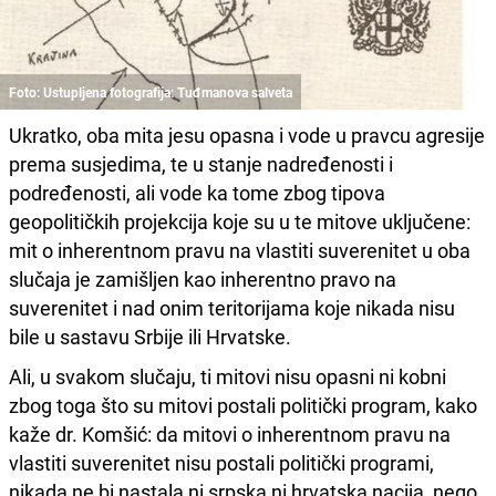
Foto: Ustupljena fotografija: Tuđmanova salveta
Ukratko, oba mita jesu opasna i vode u pravcu agresije
prema susjedima, te u stanje nadređenosti i
podređenosti, ali vode ka tome zbog tipova
geopolitičkih projekcija koje su u te mitove uključene:
mit o inherentnom pravu na vlastiti suverenitet u oba
slučaja je zamišljen kao inherentno pravo na
suverenitet i nad onim teritorijama koje nikada nisu
bile u sastavu Srbije ili Hrvatske.
Ali, u svakom slučaju, ti mitovi nisu opasni ni kobni
zbog toga što su mitovi postali politički program, kako
kaže dr. Komšić: da mitovi o inherentnom pravu na
vlastiti suverenitet nisu postali politički programi,
nikada ne bi nastala ni srpska ni hrvatska nacija, nego