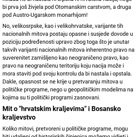
bi prva još živjela pod Otomanskim carstvom, a druga
pod Austro-Ugarskom monarhijom!
No, velikosrpske, kao i velikohrvatske, varijante tih
nacionalnih mitova postaju opasne i susjede dovode u
poziciju podređenosti upravo zbog toga što je unutar
takvih varijanti nacionalnih mitova inherentno pravo na
suverenitet zamišljeno kao neograničeno pravo, kao
pravo na neograničenu teritoriju koju nacija može i
mora staviti pod svoju kontrolu da bi nastala i opstala.
Dakle, opasnost se ne krije u pretvaranju mitova u
političke programe, nego u geopolitičkim modelima na
kojima su ti politički programi zasnovani.
Mit o "hrvatskim kraljevima" i Bosansko
kraljevstvo
Koliko mitovi, pretvoreni u političke programe, mogu
biti udaljeni od historijskih činjenica možemo vidjeti i