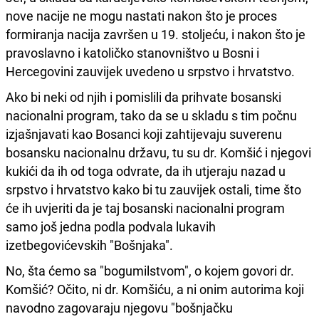
nove nacije ne mogu nastati nakon što je proces
formiranja nacija završen u 19. stoljeću, i nakon što je
pravoslavno i katoličko stanovništvo u Bosni i
Hercegovini zauvijek uvedeno u srpstvo i hrvatstvo.
Ako bi neki od njih i pomislili da prihvate bosanski
nacionalni program, tako da se u skladu s tim počnu
izjašnjavati kao Bosanci koji zahtijevaju suverenu
bosansku nacionalnu državu, tu su dr. Komšić i njegovi
kukići da ih od toga odvrate, da ih utjeraju nazad u
srpstvo i hrvatstvo kako bi tu zauvijek ostali, time što
će ih uvjeriti da je taj bosanski nacionalni program
samo još jedna podla podvala lukavih
izetbegovićevskih "Bošnjaka".
No, šta ćemo sa "bogumilstvom", o kojem govori dr.
Komšić? Očito, ni dr. Komšiću, a ni onim autorima koji
navodno zagovaraju njegovu "bošnjačku