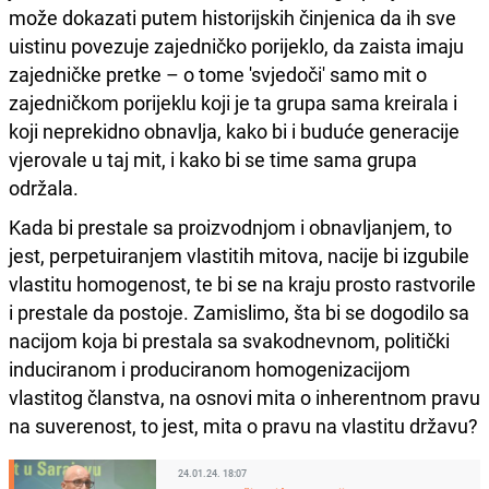
može dokazati putem historijskih činjenica da ih sve
uistinu povezuje zajedničko porijeklo, da zaista imaju
zajedničke pretke – o tome 'svjedoči' samo mit o
zajedničkom porijeklu koji je ta grupa sama kreirala i
koji neprekidno obnavlja, kako bi i buduće generacije
vjerovale u taj mit, i kako bi se time sama grupa
održala.
Kada bi prestale sa proizvodnjom i obnavljanjem, to
jest, perpetuiranjem vlastitih mitova, nacije bi izgubile
vlastitu homogenost, te bi se na kraju prosto rastvorile
i prestale da postoje. Zamislimo, šta bi se dogodilo sa
nacijom koja bi prestala sa svakodnevnom, politički
induciranom i produciranom homogenizacijom
vlastitog članstva, na osnovi mita o inherentnom pravu
na suverenost, to jest, mita o pravu na vlastitu državu?
24.01.24. 18:07