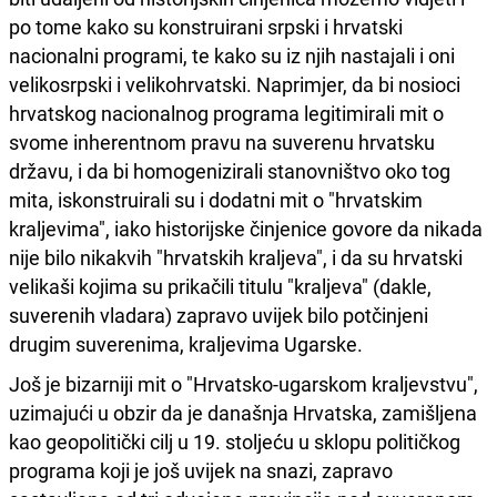
po tome kako su konstruirani srpski i hrvatski
nacionalni programi, te kako su iz njih nastajali i oni
velikosrpski i velikohrvatski. Naprimjer, da bi nosioci
hrvatskog nacionalnog programa legitimirali mit o
svome inherentnom pravu na suverenu hrvatsku
državu, i da bi homogenizirali stanovništvo oko tog
mita, iskonstruirali su i dodatni mit o "hrvatskim
kraljevima", iako historijske činjenice govore da nikada
nije bilo nikakvih "hrvatskih kraljeva", i da su hrvatski
velikaši kojima su prikačili titulu "kraljeva" (dakle,
suverenih vladara) zapravo uvijek bilo potčinjeni
drugim suverenima, kraljevima Ugarske.
Još je bizarniji mit o "Hrvatsko-ugarskom kraljevstvu",
uzimajući u obzir da je današnja Hrvatska, zamišljena
kao geopolitički cilj u 19. stoljeću u sklopu političkog
programa koji je još uvijek na snazi, zapravo