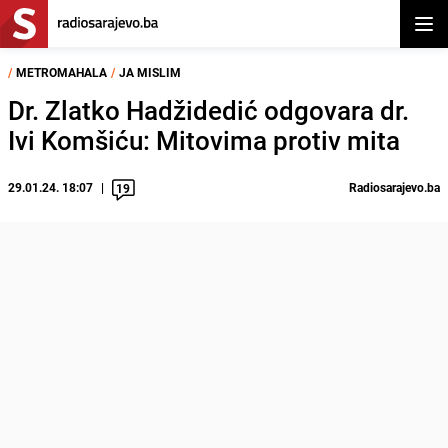
Otvor
/
METROMAHALA
/
JA MISLIM
Dr. Zlatko Hadžidedić odgovara dr.
Ivi Komšiću: Mitovima protiv mita
29.01.24. 18:07
Radiosarajevo.ba
19