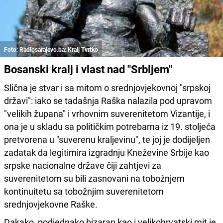
Foto: Radiosarajevo.ba: Kralj Tvrtko
Bosanski kralj i vlast nad "Srbljem"
Slična je stvar i sa mitom o srednjovjekovnoj "srpskoj
državi": iako se tadašnja Raška nalazila pod upravom
"velikih župana" i vrhovnim suverenitetom Vizantije, i
ona je u skladu sa političkim potrebama iz 19. stoljeća
pretvorena u "suverenu kraljevinu", te joj je dodijeljen
zadatak da legitimira izgradnju Kneževine Srbije kao
srpske nacionalne države čiji zahtjevi za
suverenitetom su bili zasnovani na tobožnjem
kontinuitetu sa tobožnjim suverenitetom
srednjovjekovne Raške.
Dakako, podjednako bizaran kao i velikohrvatski mit je