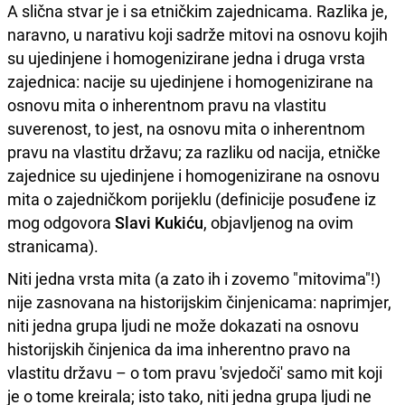
A slična stvar je i sa etničkim zajednicama. Razlika je,
naravno, u narativu koji sadrže mitovi na osnovu kojih
su ujedinjene i homogenizirane jedna i druga vrsta
zajednica: nacije su ujedinjene i homogenizirane na
osnovu mita o inherentnom pravu na vlastitu
suverenost, to jest, na osnovu mita o inherentnom
pravu na vlastitu državu; za razliku od nacija, etničke
zajednice su ujedinjene i homogenizirane na osnovu
mita o zajedničkom porijeklu (definicije posuđene iz
mog odgovora
Slavi Kukiću
, objavljenog na ovim
stranicama).
Niti jedna vrsta mita (a zato ih i zovemo "mitovima"!)
nije zasnovana na historijskim činjenicama: naprimjer,
niti jedna grupa ljudi ne može dokazati na osnovu
historijskih činjenica da ima inherentno pravo na
vlastitu državu – o tom pravu 'svjedoči' samo mit koji
je o tome kreirala; isto tako, niti jedna grupa ljudi ne