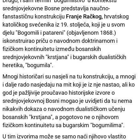
Drugo, i sam termin "bogumilstvo" u kontekstu
srednjovjekovne Bosne predstavlja naučno-
fanstastičnu konstrukciju
Franje Račkog,
hrvatskog
katoličkog svećenika iz 19. stoljeća, koji je u svom
djelu "Bogomili i patareni" (objavljenom 1868.)
iskonstruirao priču o navodnom doktrinarnom i
fizičkom kontinuitetu između bosanskih
srednjovjekovnih "krstjana" i bugarskih dualističkih
heretika, "bogumila".
Mnogi historičari su nasjeli na tu konstrukciju, a mnogi
i dalje rado nasjedaju na mit koji je iz nje nastao, ali ko
god je pažljivije proučavao historijske izvore o
srednjovjekovnoj Bosni mogao je uvidjeti da tu nema
nikakvih dokaza o navodnom dualističkom učenju
bosanskih "krstjana", a pogotovo ne o njihovom
fizičkom kontinuitetu sa bugarskim "bogumilima".
U tim izvorima može se samo naći njihovo vlastito