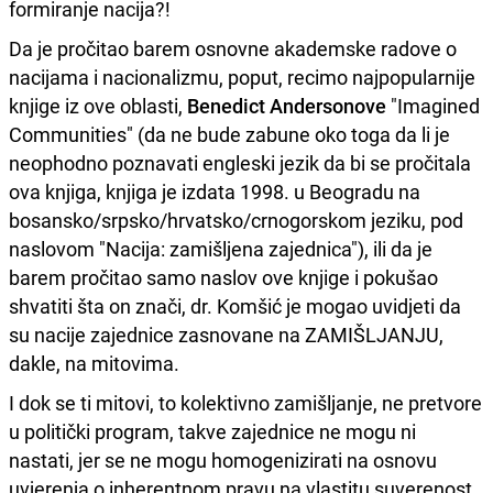
formiranje nacija?!
Da je pročitao barem osnovne akademske radove o
nacijama i nacionalizmu, poput, recimo najpopularnije
knjige iz ove oblasti,
Benedict Andersonove
"Imagined
Communities" (da ne bude zabune oko toga da li je
neophodno poznavati engleski jezik da bi se pročitala
ova knjiga, knjiga je izdata 1998. u Beogradu na
bosansko/srpsko/hrvatsko/crnogorskom jeziku, pod
naslovom "Nacija: zamišljena zajednica"), ili da je
barem pročitao samo naslov ove knjige i pokušao
shvatiti šta on znači, dr. Komšić je mogao uvidjeti da
su nacije zajednice zasnovane na ZAMIŠLJANJU,
dakle, na mitovima.
I dok se ti mitovi, to kolektivno zamišljanje, ne pretvore
u politički program, takve zajednice ne mogu ni
nastati, jer se ne mogu homogenizirati na osnovu
uvjerenja o inherentnom pravu na vlastitu suverenost,