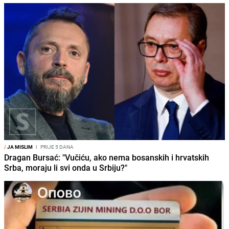
/
JA MISLIM
I
PRIJE 5 DANA
Dragan Bursać: "Vučiću, ako nema bosanskih i hrvatskih
Srba, moraju li svi onda u Srbiju?"