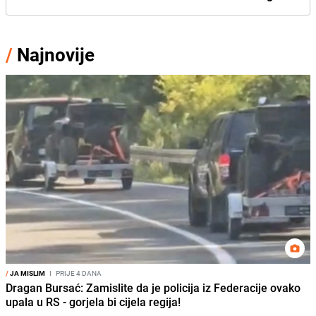
/
Najnovije
/
JA MISLIM
I
PRIJE 4 DANA
Dragan Bursać: Zamislite da je policija iz Federacije ovako
upala u RS - gorjela bi cijela regija!