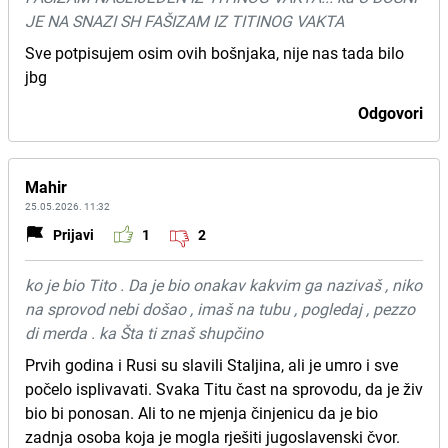
JE NA SNAZI SH FAŠIZAM IZ TITINOG VAKTA
Sve potpisujem osim ovih bošnjaka, nije nas tada bilo
jbg
Odgovori
Mahir
25.05.2026. 11:32
Prijavi
1
2
ko je bio Tito . Da je bio onakav kakvim ga nazivaš , niko
na sprovod nebi došao , imaš na tubu , pogledaj , pezzo
di merda . ka Šta ti znaš shupčino
Prvih godina i Rusi su slavili Staljina, ali je umro i sve
počelo isplivavati. Svaka Titu čast na sprovodu, da je živ
bio bi ponosan. Ali to ne mjenja činjenicu da je bio
zadnja osoba koja je mogla rješiti jugoslavenski čvor.