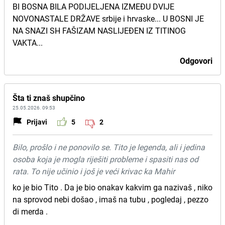
BI BOSNA BILA PODIJELJENA IZMEĐU DVIJE
NOVONASTALE DRŽAVE srbije i hrvaske... U BOSNI JE
NA SNAZI SH FAŠIZAM NASLIJEĐEN IZ TITINOG
VAKTA...
Odgovori
Šta ti znaš shupčino
25.05.2026. 09:53
Prijavi
5
2
Bilo, prošlo i ne ponovilo se. Tito je legenda, ali i jedina
osoba koja je mogla riješiti probleme i spasiti nas od
rata. To nije učinio i još je veći krivac ka Mahir
ko je bio Tito . Da je bio onakav kakvim ga nazivaš , niko
na sprovod nebi došao , imaš na tubu , pogledaj , pezzo
di merda .