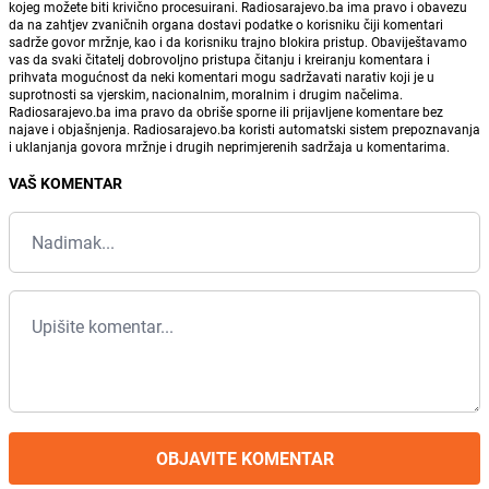
kojeg možete biti krivično procesuirani. Radiosarajevo.ba ima pravo i obavezu
da na zahtjev zvaničnih organa dostavi podatke o korisniku čiji komentari
sadrže govor mržnje, kao i da korisniku trajno blokira pristup. Obaviještavamo
vas da svaki čitatelj dobrovoljno pristupa čitanju i kreiranju komentara i
prihvata mogućnost da neki komentari mogu sadržavati narativ koji je u
suprotnosti sa vjerskim, nacionalnim, moralnim i drugim načelima.
Radiosarajevo.ba ima pravo da obriše sporne ili prijavljene komentare bez
najave i objašnjenja. Radiosarajevo.ba koristi automatski sistem prepoznavanja
i uklanjanja govora mržnje i drugih neprimjerenih sadržaja u komentarima.
VAŠ KOMENTAR
OBJAVITE KOMENTAR