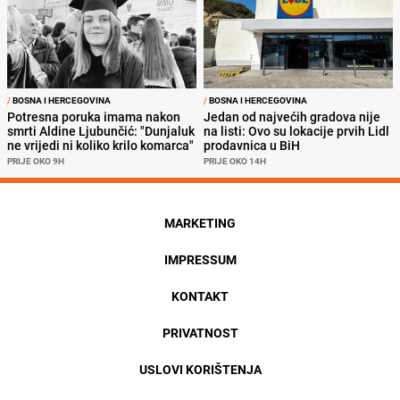
/
BOSNA I HERCEGOVINA
/
BOSNA I HERCEGOVINA
Potresna poruka imama nakon
Jedan od najvećih gradova nije
smrti Aldine Ljubunčić: "Dunjaluk
na listi: Ovo su lokacije prvih Lidl
ne vrijedi ni koliko krilo komarca"
prodavnica u BiH
PRIJE OKO 9H
PRIJE OKO 14H
MARKETING
IMPRESSUM
KONTAKT
PRIVATNOST
USLOVI KORIŠTENJA