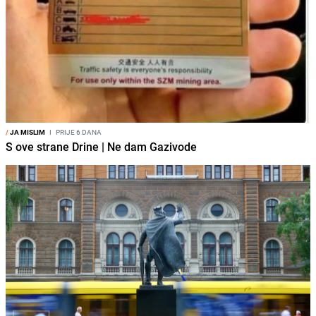
/
JA MISLIM
I
PRIJE 6 DANA
S ove strane Drine | Ne dam Gazivode