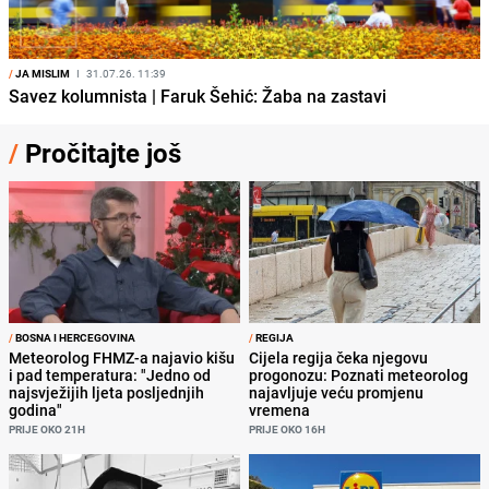
/
JA MISLIM
I
31.07.26. 11:39
Savez kolumnista | Faruk Šehić: Žaba na zastavi
/
Pročitajte još
/
BOSNA I HERCEGOVINA
/
REGIJA
Meteorolog FHMZ-a najavio kišu
Cijela regija čeka njegovu
i pad temperatura: "Jedno od
progonozu: Poznati meteorolog
najsvježijih ljeta posljednjih
najavljuje veću promjenu
godina"
vremena
PRIJE OKO 21H
PRIJE OKO 16H