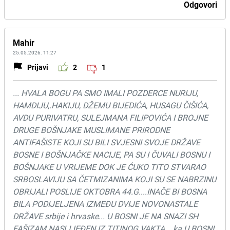
Odgovori
Mahir
25.05.2026. 11:27
Prijavi
2
1
... HVALA BOGU PA SMO IMALI POZDERCE NURIJU,
HAMDIJU,.HAKIJU, DŽEMU BIJEDIĆA, HUSAGU ČIŠIĆA,
AVDU PURIVATRU, SULEJMANA FILIPOVIĆA I BROJNE
DRUGE BOŠNJAKE MUSLIMANE PRIRODNE
ANTIFAŠISTE KOJI SU BILI SVJESNI SVOJE DRŽAVE
BOSNE I BOŠNJAČKE NACIJE, PA SU I ČUVALI BOSNU I
BOŠNJAKE U VRIJEME DOK JE ĆUKO TITO STVARAO
SRBOSLAVIJU SA ČETMIZANIMA KOJI SU SE NABRZINU
OBRIJALI POSLIJE OKTOBRA 44.G....INAČE BI BOSNA
BILA PODIJELJENA IZMEĐU DVIJE NOVONASTALE
DRŽAVE srbije i hrvaske... U BOSNI JE NA SNAZI SH
FAŠIZAM NASLIJEĐEN IZ TITINOG VAKTA... ka U BOSNI