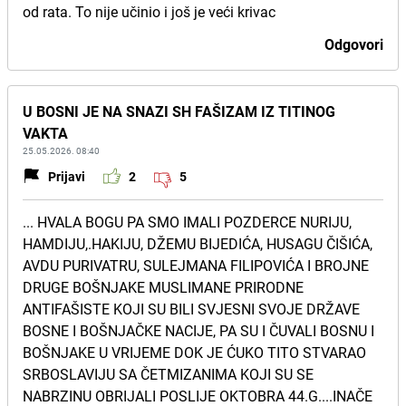
od rata. To nije učinio i još je veći krivac
Odgovori
U BOSNI JE NA SNAZI SH FAŠIZAM IZ TITINOG
VAKTA
25.05.2026. 08:40
Prijavi
2
5
... HVALA BOGU PA SMO IMALI POZDERCE NURIJU,
HAMDIJU,.HAKIJU, DŽEMU BIJEDIĆA, HUSAGU ČIŠIĆA,
AVDU PURIVATRU, SULEJMANA FILIPOVIĆA I BROJNE
DRUGE BOŠNJAKE MUSLIMANE PRIRODNE
ANTIFAŠISTE KOJI SU BILI SVJESNI SVOJE DRŽAVE
BOSNE I BOŠNJAČKE NACIJE, PA SU I ČUVALI BOSNU I
BOŠNJAKE U VRIJEME DOK JE ĆUKO TITO STVARAO
SRBOSLAVIJU SA ČETMIZANIMA KOJI SU SE
NABRZINU OBRIJALI POSLIJE OKTOBRA 44.G....INAČE