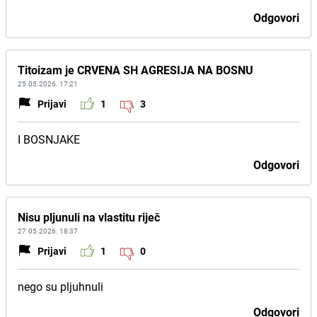
Odgovori
Titoizam je CRVENA SH AGRESIJA NA BOSNU
25.05.2026. 17:21
Prijavi
1
3
I BOSNJAKE
Odgovori
Nisu pljunuli na vlastitu riječ
27.05.2026. 18:37
Prijavi
1
0
nego su pljuhnuli
Odgovori