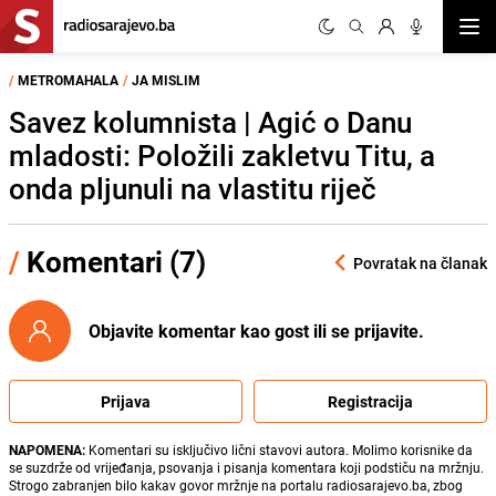
Otvor
/
METROMAHALA
/
JA MISLIM
Savez kolumnista | Agić o Danu
mladosti: Položili zakletvu Titu, a
onda pljunuli na vlastitu riječ
/
Komentari (7)
Povratak na članak
Objavite komentar kao gost ili se prijavite.
Prijava
Registracija
NAPOMENA:
Komentari su isključivo lični stavovi autora. Molimo korisnike da
se suzdrže od vrijeđanja, psovanja i pisanja komentara koji podstiču na mržnju.
Strogo zabranjen bilo kakav govor mržnje na portalu radiosarajevo.ba, zbog