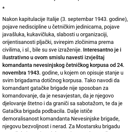
*
Nakon kapitulacije Italije (3. septembar 1943. godine),
pojave nediscipline u četničkim jedinicama, pojave
javašluka, kukavičluka, slabosti u organizaciji,
orijentisanosti pljački, svirepim zločinima prema
civilima, i sl., bile su sve izraženije.
Interesantno je i
ilustrativno u ovom smislu navesti izvještaj
komandanta nevesinjskog četničkog korpusa od 24.
novembra 1943.
godine, u kojem on opisuje stanje u
svim brigadama dotičnog korpusa. Tako navodi da
komandant gatačke brigade nije sposoban za
komandovanje, da je nesavjestan, da je njegovo
djelovanje štetno i da graniči sa sabotažom, te da je
Gatačka brigada podbacila. Dalje ističe
demoralisanost komandanta Nevesinjske brigade,
njegovu bezvoljnost i nerad. Za Mostarsku brigadu