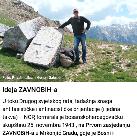
Foto: Privatni album: Đenan Galešić
Ideja ZAVNOBiH-a
U toku Drugog svjetskog rata, tadašnja snaga
antifašističke i antinacističke orijentacije (i jedina
takva) – NOP, formirala je bosanskohercegovačku
skupštinu 25. novembra 1943.,
na Prvom zasjedanju
ZAVNOBiH-a u Mrkonjić Gradu, gdje je Bosni i