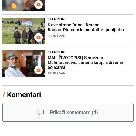
/
JA MISLIM
S ove strane Drine | Dragan
Banjac: Plemenski mentalitet pobijedio
PRIJE 1 DAN
/
JA MISLIM
MALI ŽIVOTOPISI | Semezdin
Mehmedinović: Limena kutija s drvenim
bojicama
PRIJE 1 DAN
/
Komentari
Prikaži komentare
(
4
)