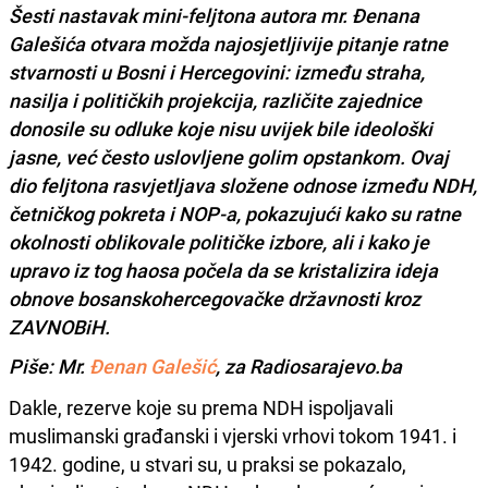
Šesti nastavak mini-feljtona autora mr. Đenana
Galešića otvara možda najosjetljivije pitanje ratne
stvarnosti u Bosni i Hercegovini: između straha,
nasilja i političkih projekcija, različite zajednice
donosile su odluke koje nisu uvijek bile ideološki
jasne, već često uslovljene golim opstankom. Ovaj
dio feljtona rasvjetljava složene odnose između NDH,
četničkog pokreta i NOP-a, pokazujući kako su ratne
okolnosti oblikovale političke izbore, ali i kako je
upravo iz tog haosa počela da se kristalizira ideja
obnove bosanskohercegovačke državnosti kroz
ZAVNOBiH.
Piše: Mr.
Đenan Galešić
, za Radiosarajevo.ba
Dakle, rezerve koje su prema NDH ispoljavali
muslimanski građanski i vjerski vrhovi tokom 1941. i
1942. godine, u stvari su, u praksi se pokazalo,