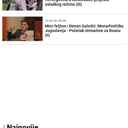
ustaškog režima (III)
13.03.26. 08:58
Mini-feljton | Đenan Galešić: Monarhistička
Jugoslavija - Početak otimačine za Bosnu
(II)
/
Najnovije