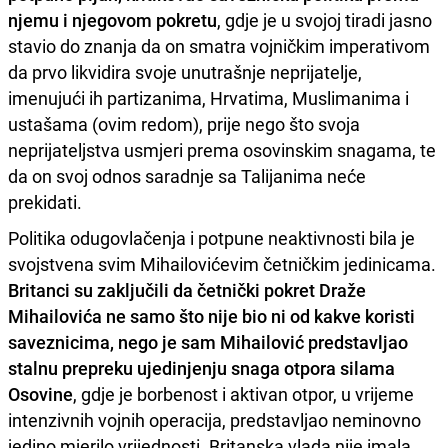
njemu i njegovom pokretu
, gdje je u svojoj tiradi jasno
stavio do znanja da on smatra vojničkim imperativom
da prvo likvidira svoje unutrašnje neprijatelje,
imenujući ih partizanima, Hrvatima, Muslimanima i
ustašama (ovim redom), prije nego što svoja
neprijateljstva usmjeri prema osovinskim snagama, te
da on svoj odnos saradnje sa Talijanima neće
prekidati.
Politika odugovlačenja i potpune neaktivnosti bila je
svojstvena svim Mihailovićevim četničkim jedinicama.
Britanci su zaključili da četnički pokret Draže
Mihailovića ne samo što nije bio ni od kakve koristi
saveznicima, nego je sam Mihailović predstavljao
stalnu prepreku ujedinjenju snaga otpora silama
Osovine
, gdje je borbenost i aktivan otpor, u vrijeme
intenzivnih vojnih operacija, predstavljao neminovno
jedino mjerilo vrijednosti. Britanska vlada nije imala