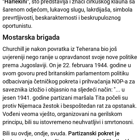
"Harlekini"
, što predstavlja i znači cirkuskog klauna sa
šarenom odjećom, lukavog slugu, lakrdijaša, simbola
prevrtljivosti, beskarakternosti i beskrupuloznog
oportunistu.
Mostarska brigada
Churchill je nakon povratka iz Teherana bio još
uvjereniji nego ranije u opravdanost svoje nove politike
prema Jugoslaviji. On je 22. februara 1944. godine u
svom govoru pred britanskim parlamentom politiku
odbacivanja četničkog pokreta i prihvaćanja NOP-a za
saveznika izložio i objasnio na sljedeći način: "... u
jesen 1941. godine partizani maršala Tita počeli su
protiv Nijemaca žestok i bespoštedan rat za opstanak.
Vođeni veoma vješto, organizovani na gerilskom
principu, bili su istovremeno neuhvatljivi i smrtonosni.
Bili su ovdje, ondje, svuda.
Partizanski pokret je