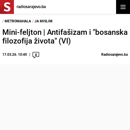
Otvor
/
METROMAHALA
/
JA MISLIM
Mini-feljton | Antifašizam i "bosanska
filozofija života" (VI)
17.03.26. 10:40
Radiosarajevo.ba
4