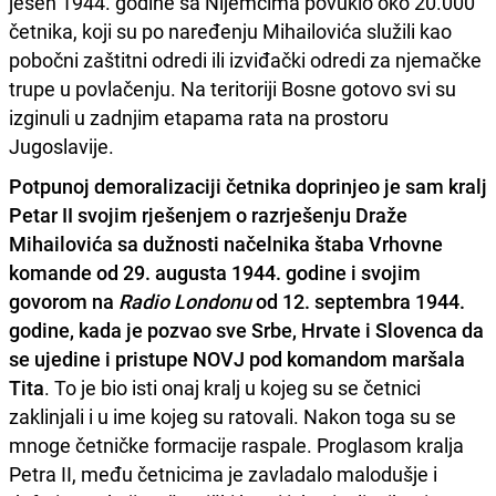
jesen 1944. godine sa Nijemcima povuklo oko 20.000
četnika, koji su po naređenju Mihailovića služili kao
pobočni zaštitni odredi ili izviđački odredi za njemačke
trupe u povlačenju. Na teritoriji Bosne gotovo svi su
izginuli u zadnjim etapama rata na prostoru
Jugoslavije.
Potpunoj demoralizaciji četnika doprinjeo je sam kralj
Petar II svojim rješenjem o razrješenju Draže
Mihailovića sa dužnosti načelnika štaba
Vrhovne
komande od 29. augusta 1944. godine i svojim
govorom na
Radio Londonu
od 12. septembra 1944.
godine, kada je pozvao sve Srbe, Hrvate i Slovenca da
se ujedine i pristupe NOVJ pod komandom maršala
Tita
. To je bio isti onaj kralj u kojeg su se četnici
zaklinjali i u ime kojeg su ratovali. Nakon toga su se
mnoge četničke formacije raspale. Proglasom kralja
Petra II, među četnicima je zavladalo malodušje i