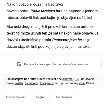
Nakon dozvole, dužan je kao izvor
navesti portal
Radiosarajevo.ba
i, na najmanje jednom
mjestu, objaviti link pod kojim je objavljen naš tekst.
Ako neki drugi medij želi preuzeti kompletan autorski
tekst, to može učiniti tek 24 sata nakon naše objave, uz
dozvolu uredništva portala
Radiosarajevo.ba
, te je
dužan objaviti link pod kojim je objavljen naš tekst.
Dodajte Radiosarajevo.ba u omiljene Google izvore
Radiosarajevo.ba
pratite putem aplikacije za
Android
|
iOS
i društvenih
mreža
Twitter
|
Facebook
|
Instagram
, kao i putem našeg
Viber
Chata.
#Đenan Galešić
#feljton
#antifašizam