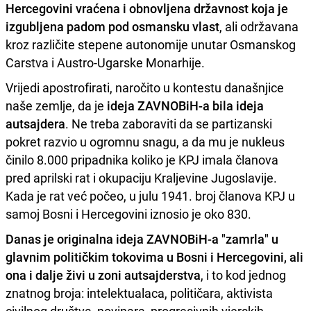
Hercegovini vraćena i obnovljena državnost koja je
izgubljena padom pod osmansku vlast
, ali održavana
kroz različite stepene autonomije unutar Osmanskog
Carstva i Austro-Ugarske Monarhije.
Vrijedi apostrofirati, naročito u kontestu današnjice
naše zemlje, da je
ideja ZAVNOBiH-a bila ideja
autsajdera
. Ne treba zaboraviti da se partizanski
pokret razvio u ogromnu snagu, a da mu je nukleus
činilo 8.000 pripadnika koliko je KPJ imala članova
pred aprilski rat i okupaciju Kraljevine Jugoslavije.
Kada je rat već počeo, u julu 1941. broj članova KPJ u
samoj Bosni i Hercegovini iznosio je oko 830.
Danas je originalna ideja ZAVNOBiH-a "zamrla" u
glavnim političkim tokovima u Bosni i Hercegovini, ali
ona i dalje živi u zoni autsajderstva
, i to kod jednog
znatnog broja: intelektualaca, političara, aktivista
civilnog društva, novinara, progresivnih vjerskih