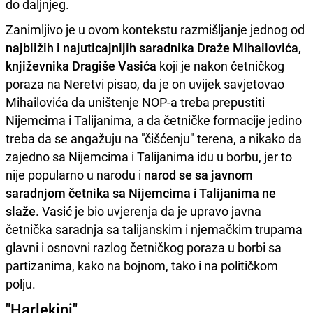
do daljnjeg.
Zanimljivo je u ovom kontekstu razmišljanje jednog od
najbližih i najuticajnijih saradnika Draže Mihailovića,
književnika Dragiše Vasića
koji je nakon četničkog
poraza na Neretvi pisao, da je on uvijek savjetovao
Mihailovića da uništenje NOP-a treba prepustiti
Nijemcima i Talijanima, a da četničke formacije jedino
treba da se angažuju na "čišćenju" terena, a nikako da
zajedno sa Nijemcima i Talijanima idu u borbu, jer to
nije popularno u narodu i
narod se sa javnom
saradnjom četnika sa Nijemcima i Talijanima ne
slaže
. Vasić je bio uvjerenja da je upravo javna
četnička saradnja sa talijanskim i njemačkim trupama
glavni i osnovni razlog četničkog poraza u borbi sa
partizanima, kako na bojnom, tako i na političkom
polju.
"Harlekini"