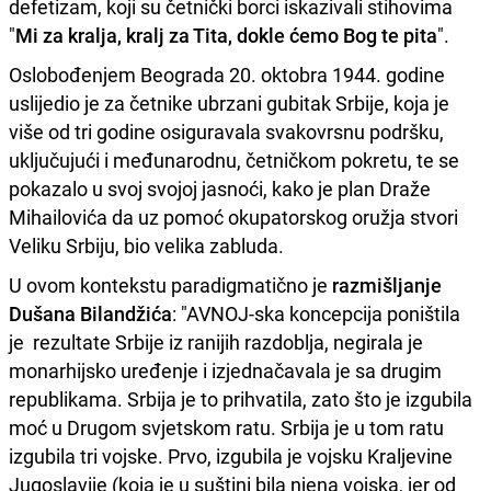
defetizam, koji su četnički borci iskazivali stihovima
"
Mi za kralja, kralj za Tita, dokle ćemo Bog te pita
".
Oslobođenjem Beograda 20. oktobra 1944. godine
uslijedio je za četnike ubrzani gubitak Srbije, koja je
više od tri godine osiguravala svakovrsnu podršku,
uključujući i međunarodnu, četničkom pokretu, te se
pokazalo u svoj svojoj jasnoći, kako je plan Draže
Mihailovića da uz pomoć okupatorskog oružja stvori
Veliku Srbiju, bio velika zabluda.
U ovom kontekstu paradigmatično je
razmišljanje
Dušana Bilandžića
: "AVNOJ-ska koncepcija poništila
je rezultate Srbije iz ranijih razdoblja, negirala je
monarhijsko uređenje i izjednačavala je sa drugim
republikama. Srbija je to prihvatila, zato što je izgubila
moć u Drugom svjetskom ratu. Srbija je u tom ratu
izgubila tri vojske. Prvo, izgubila je vojsku Kraljevine
Jugoslavije (koja je u suštini bila njena vojska, jer od