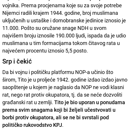
vojnika. Prema procjenama koje su za svoje potrebe
Nijemci radili krajem 1944. godine, broj muslimana
uključenih u ustaške i domobranske jedinice iznosio je
11.000. Pošto su oružane snage NDH u svom
najvišem broju iznosile 190.000 ljudi, ispada da je udio
muslimana u tim formacijama tokom čitavog rata u
najvećem procentu iznosio 5,5 posto.
Srp i čekić
Da bi vojnu i političku platformu NOP-a učinio što
širom, Tito je u proljeće 1942. godine izdao izdao javno
saopštenje u kojem je naglasio da NOP ne vodi klasni
rat, nego rat protiv okupatora, tj. da se neće dozvoliti
građanski rat u zemlji.
Tito je bio uporan u ponudama
prema svim snagama koji bi željeli učestvovati u
borbi protiv okupatora, ali se ne bi svrstali pod
političko rukovodstvo KPJ
.