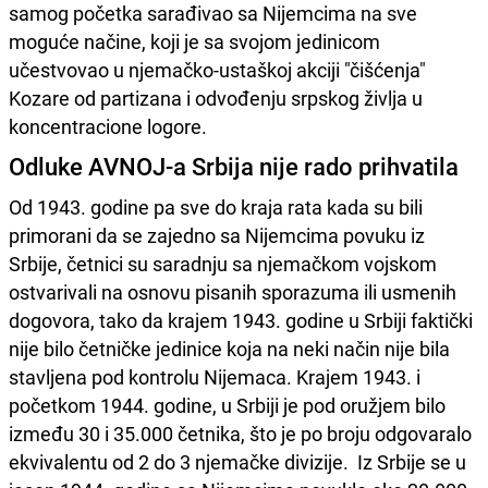
samog početka sarađivao sa Nijemcima na sve
moguće načine, koji je sa svojom jedinicom
učestvovao u njemačko-ustaškoj akciji "čišćenja"
Kozare od partizana i odvođenju srpskog življa u
koncentracione logore.
Odluke AVNOJ-a Srbija nije rado prihvatila
Od 1943. godine pa sve do kraja rata kada su bili
primorani da se zajedno sa Nijemcima povuku iz
Srbije, četnici su saradnju sa njemačkom vojskom
ostvarivali na osnovu pisanih sporazuma ili usmenih
dogovora, tako da krajem 1943. godine u Srbiji faktički
nije bilo četničke jedinice koja na neki način nije bila
stavljena pod kontrolu Nijemaca. Krajem 1943. i
početkom 1944. godine, u Srbiji je pod oružjem bilo
između 30 i 35.000 četnika, što je po broju odgovaralo
ekvivalentu od 2 do 3 njemačke divizije. Iz Srbije se u