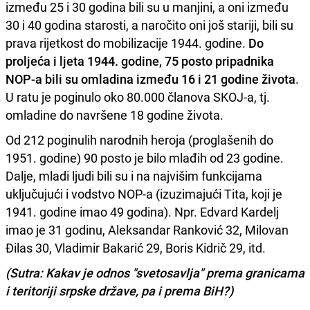
između 25 i 30 godina bili su u manjini, a oni između
30 i 40 godina starosti, a naročito oni još stariji, bili su
prava rijetkost do mobilizacije 1944. godine.
Do
proljeća i ljeta 1944. godine, 75 posto pripadnika
NOP-a bili su omladina između 16 i 21 godine života
.
U ratu je poginulo oko 80.000 članova SKOJ-a, tj.
omladine do navršene 18 godine života.
Od 212 poginulih narodnih heroja (proglašenih do
1951. godine) 90 posto je bilo mlađih od 23 godine.
Dalje, mladi ljudi bili su i na najvišim funkcijama
uključujući i vodstvo NOP-a (izuzimajući Tita, koji je
1941. godine imao 49 godina). Npr. Edvard Kardelj
imao je 31 godinu, Aleksandar Ranković 32, Milovan
Đilas 30, Vladimir Bakarić 29, Boris Kidrič 29, itd.
(Sutra: Kakav je odnos "svetosavlja" prema granicama
i teritoriji srpske države, pa i prema BiH?)