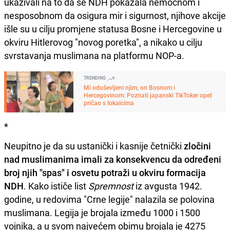
ukazivali na to da se NDH pokazala nemoćnom i
nesposobnom da osigura mir i sigurnost, njihove akcije
išle su u cilju promjene statusa Bosne i Hercegovine u
okviru Hitlerovog "novog poretka", a nikako u cilju
svrstavanja muslimana na platformu NOP-a.
TRENDING
Mi oduševljeni njim, on Bosnom i
Hercegovinom: Poznati japanski TikToker opet
pričao s lokalcima
*
Neupitno je da su ustanički i kasnije četnički
zločini
nad muslimanima imali za konsekvencu da određeni
broj njih "spas" i osvetu potraži u okviru formacija
NDH
. Kako ističe list
Spremnost
iz avgusta 1942.
godine, u redovima "Crne legije" nalazila se polovina
muslimana. Legija je brojala između 1000 i 1500
vojnika, a u svom najvećem obimu brojala je 4275