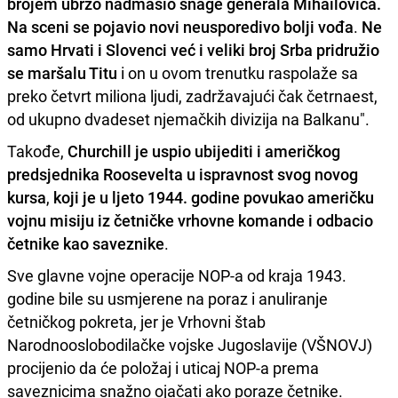
brojem ubrzo nadmašio snage generala Mihailovića.
Na sceni se pojavio novi neusporedivo bolji vođa
.
Ne
samo Hrvati i Slovenci već i veliki broj Srba pridružio
se maršalu Titu
i on u ovom trenutku raspolaže sa
preko četvrt miliona ljudi, zadržavajući čak četrnaest,
od ukupno dvadeset njemačkih divizija na Balkanu".
Takođe,
Churchill je uspio ubijediti i američkog
predsjednika Roosevelta u ispravnost svog novog
kursa
,
koji je u ljeto 1944. godine povukao američku
vojnu misiju iz četničke vrhovne komande i odbacio
četnike kao saveznike
.
Sve glavne vojne operacije NOP-a od kraja 1943.
godine bile su usmjerene na poraz i anuliranje
četničkog pokreta, jer je Vrhovni štab
Narodnooslobodilačke vojske Jugoslavije (VŠNOVJ)
procijenio da će položaj i uticaj NOP-a prema
saveznicima snažno ojačati ako poraze četnike.