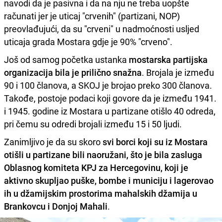
navodi da je pasivna i da na nju ne treba uopšte
računati jer je uticaj "crvenih" (partizani, NOP)
preovlađujući, da su "crveni" u nadmoćnosti usljed
uticaja grada Mostara gdje je 90% "crveno".
Još od samog početka ustanka
mostarska partijska
organizacija bila je prilično snažna
. Brojala je između
90 i 100 članova, a SKOJ je brojao preko 300 članova.
Takođe, postoje podaci koji govore da je između 1941.
i 1945. godine iz Mostara u partizane otišlo 40 odreda,
pri čemu su odredi brojali između 15 i 50 ljudi.
Zanimljivo je da su skoro
svi borci koji su iz Mostara
otišli u partizane bili naoružani, što je bila zasluga
Oblasnog komiteta KPJ za Hercegovinu, koji je
aktivno skupljao puške, bombe i municiju i lagerovao
ih u džamijskim prostorima mahalskih džamija u
Brankovcu i Donjoj Mahali
.