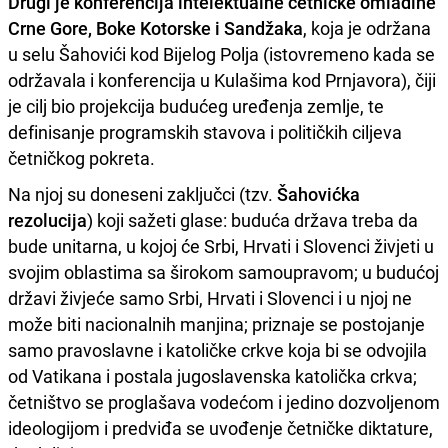
Drugi je konferencija intelektualne četničke omladine
Crne Gore, Boke Kotorske i Sandžaka
, koja je održana
u selu Šahovići kod Bijelog Polja (istovremeno kada se
održavala i konferencija u Kulašima kod Prnjavora), čiji
je cilj bio projekcija budućeg uređenja zemlje, te
definisanje programskih stavova i političkih ciljeva
četničkog pokreta.
Na njoj su doneseni zaključci (tzv.
Šahovićka
rezolucija
) koji sažeti glase: buduća država treba da
bude unitarna, u kojoj će Srbi, Hrvati i Slovenci živjeti u
svojim oblastima sa širokom samoupravom; u budućoj
državi živjeće samo Srbi, Hrvati i Slovenci i u njoj ne
može biti nacionalnih manjina; priznaje se postojanje
samo pravoslavne i katoličke crkve koja bi se odvojila
od Vatikana i postala jugoslavenska katolička crkva;
četništvo se proglašava vodećom i jedino dozvoljenom
ideologijom i predviđa se uvođenje četničke diktature,