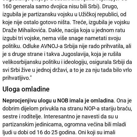
160 generala samo dvojica nisu bili Srbi). Drugo,
izgubila je partizansku vojsku u Užičkoj republici, od
koje nije ostalo gotovo ništa. Treće, izgubila je vojsku
Draže Mihailovića. Dakle, nacija koja u jednom ratu
izgubi tri vojske, nema više snage nametati svoju
politiku. Odluke AVNOJ-a Srbija nije rado prihvatila, ali
je s druge strane i takva Jugoslavija, koja je rušila
velikosrbijansku politiku i ideologiju, osigurala Srbiji da
svi Srbi žive u jednoj državi, a to je za nju tada bilo vrlo
prihvatljivo."
Uloga omladine
Neprocjenjivu ulogu u NOB imala je omladina
. Ona je
dobrim dijelom privukla na stranu NOP-a stariju braću,
sestre i roditelje. Interesantno je navesti da su u
partizanskim jedinicama, ogromna većina bili mladi
ljudi u dobi od 16 do 25 godina. Oni koji su imali