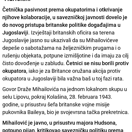
Četnička pasivnost prema okupatorima i otkrivanje
njihove kolaboracije, u savezničkoj javnosti dovelo je
do novog pristupa britanske politike događajima u
Jugoslaviji
. Izvještaji britanskih oficira sa terena
Jugoslavije jasno su ukazivali da su Mihailovićeve
depeše o sabotažama na željezničkim prugama i o
rušenju objekata, potpune izmišljotine i da imaju za cilj
čisto dovođenje u zabludu.
Četnici se nisu borili protiv
okupatora
, iako je za Britance oružana akcija protiv
okupatora u Jugoslaviji bila važna baš u toj fazi rata.
Govor Draže Mihailovića na jednom lokalnom skupu u
selu Lipovu, pokraj Kolašina, 28. februara 1943.
godine, u prisustvu šefa britanske vojne misije
pukovnika Baileya, bio je svojevrsna tačka prekretnica.
Mihailović je javno, u prisustvu majora Hudsona,
potpuno pijan, kritikovao savezničku politiku prema