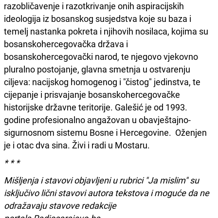
razobličavenje i razotkrivanje onih aspiracijskih
ideologija iz bosanskog susjedstva koje su baza i
temelj nastanka pokreta i njihovih nosilaca, kojima su
bosanskohercegovačka država i
bosanskohercegovački narod, te njegovo vjekovno
pluralno postojanje, glavna smetnja u ostvarenju
ciljeva: nacijskog homogenog i "čistog" jedinstva, te
cijepanje i prisvajanje bosanskohercegovačke
historijske državne teritorije. Galešić je od 1993.
godine profesionalno angažovan u obavještajno-
sigurnosnom sistemu Bosne i Hercegovine. Oženjen
je i otac dva sina. Živi i radi u Mostaru.
* * *
Mišljenja i stavovi objavljeni u rubrici "Ja mislim" su
isključivo lični stavovi autora tekstova i moguće da ne
odražavaju stavove redakcije
portala Radiosarajevo.ba.