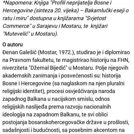
*Napomena: Knjiga "Profili neprijatelja Bosne i
Hercegovine (sinteza 20. vijeka) – Bakamlučki eseji o
ratu i miru" dostupna u knjižarama "Svjetost
Commerce" u Sarajevu i Mostaru, te knjižari
"Mutevelić" u Mostaru).
O autoru
Đenan Galešić (Mostar, 1972.), studirao je i diplomirao
na Pravnom fakultetu, te magistrirao historiju na FHN,
niverziteta "Džemal Bijedić" u Mostaru. Polje njegovih
akademskih zanimanja i posvećenosti su: historija
Bosne i Hercegovine (sa naglaskom na njen pluralni
religijski identitet), procesi osvješćivanja naroda
zapadnog Balkana u nacijskom smislu, odnos
religijskih naslijeđa prema razvoju nacionalnih
ideologija na zapadnom Balkanu, te svi oblici
postojanja bosanskohercegovačke države u prošlosti,
sadašnjosti i budućnosti, sa posebnim akcentom na