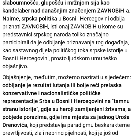
slaboumnošću, glupošću i mržnjom sija kao
kandelaber nad današnjim značenjem ZAVNOBiH-a.
Naime, srpska politika
u Bosni i Hercegovini odbija
priznati ZAVNOBiH, isti onaj ZAVNOBiH u kome su
predstavnici srpskog naroda toliko značajno
participirali da je odbijanje priznavanja tog događaja,
kao sastavnog dijela političkog toka srpske istorije u
Bosni i Hercegovini, prosto ljudskom umu teško
objašnjivo.
Objašnjenje, međutim, možemo nazirati u sljedećem:
odbijanje je rezultat lutanja ili bolje reći prelaska
konzervativne i nacionalističke političke
reprezentacije Srba u Bosni i Hercegovini na "tamnu
stranu istorije", gdje su heroji zamijenjeni žrtvama, a
pobjede porazima
,
gdje ima mjesta za jednog Uroša
Drenovića
, koji predstavlja paradigmu beskarakterne
prevrtljivosti, zla i neprincipijelnosti, koji je još od