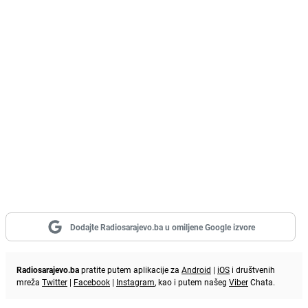
Dodajte Radiosarajevo.ba u omiljene Google izvore
Radiosarajevo.ba
pratite putem aplikacije za
Android
|
iOS
i društvenih
mreža
Twitter
|
Facebook
|
Instagram
, kao i putem našeg
Viber
Chata.