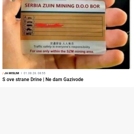
/
JA MISLIM
I
01.08.26. 08:55
S ove strane Drine | Ne dam Gazivode