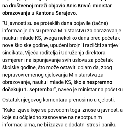
na društvenoj mreži
objavio Anis Krivić, ministar
obrazovanja u Kantonu Sarajevo
.
"U javnosti su se proteklih dana pojavile (tačne)
informacije da su prema Ministarstvu za obrazovanje
nauku i mlade KS, svega nekoliko dana pred početak
nove školske godine, upućeni brojni i različiti zahtjevi
sindikata, Vijeća roditelja i Udruženja direktora,
usmjereni na ispunjavanje svih uslova za početak
školske godine, što može ostaviti dojam da, zbog
nepravovremenog djelovanja Ministarstva za
obrazovanje, nauku i mlade KS, škole
nespremno
dočekuju 1. septembar
", naveo je ministar na početku.
Ostatak njegovog komentara prenosimo u cjelosti:
"Kako izjave koje se povodom toga iznose u javnost, a
koje su očigledno zasnovane na nepotpunim
informacijama, ne bi izazvale dodatni stres i paniku