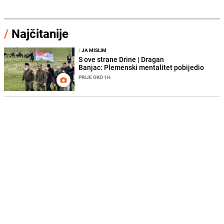
/
Najčitanije
/
JA MISLIM
S ove strane Drine | Dragan
Banjac: Plemenski mentalitet pobijedio
PRIJE OKO 1H