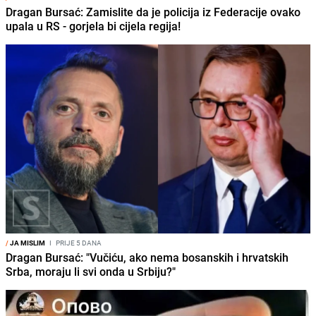
Dragan Bursać: Zamislite da je policija iz Federacije ovako
upala u RS - gorjela bi cijela regija!
/
JA MISLIM
I
PRIJE 5 DANA
Dragan Bursać: "Vučiću, ako nema bosanskih i hrvatskih
Srba, moraju li svi onda u Srbiju?"