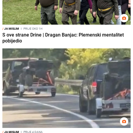
/
JA MISLIM
I
PRIJE OKO 1H
S ove strane Drine | Dragan Banjac: Plemenski mentalitet
pobijedio
/
JA MISLIM
I
PRIJE 4 DANA