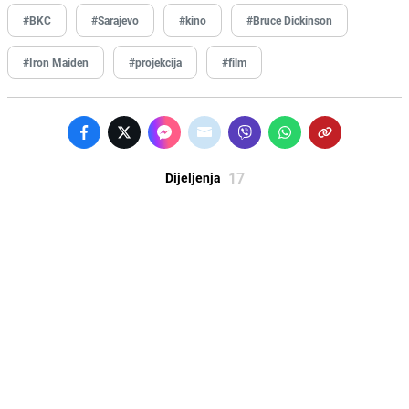
#BKC
#Sarajevo
#kino
#Bruce Dickinson
#Iron Maiden
#projekcija
#film
17
Dijeljenja