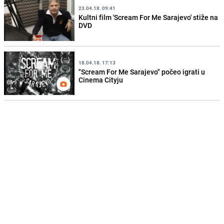
23.04.18. 09:41
Kultni film 'Scream For Me Sarajevo' stiže na
DVD
18.04.18. 17:13
"Scream For Me Sarajevo" počeo igrati u
Cinema Cityju