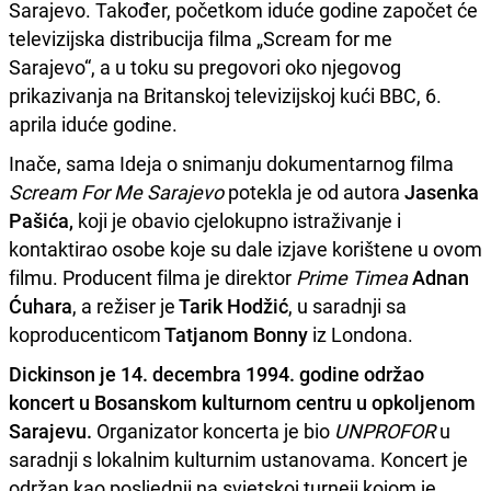
Sarajevo. Također, početkom iduće godine započet će
televizijska distribucija filma „Scream for me
Sarajevo“, a u toku su pregovori oko njegovog
prikazivanja na Britanskoj televizijskoj kući BBC, 6.
aprila iduće godine.
Inače, sama Ideja o snimanju dokumentarnog filma
Scream For Me Sarajevo
potekla je od autora
Jasenka
Pašića,
koji je obavio cjelokupno istraživanje i
kontaktirao osobe koje su dale izjave korištene u ovom
filmu. Producent filma je direktor
Prime Timea
Adnan
Ćuhara
, a režiser je
Tarik Hodžić
, u saradnji sa
koproducenticom
Tatjanom Bonny
iz Londona.
Dickinson je 14. decembra 1994. godine održao
koncert u Bosanskom kulturnom centru u opkoljenom
Sarajevu.
Organizator koncerta je bio
UNPROFOR
u
saradnji s lokalnim kulturnim ustanovama. Koncert je
održan kao posljednji na svjetskoj turneji kojom je