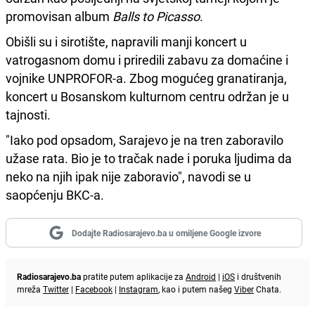
promovisan album
Balls to Picasso
.
Obišli su i sirotište, napravili manji koncert u
vatrogasnom domu i priredili zabavu za domaćine i
vojnike UNPROFOR-a. Zbog mogućeg granatiranja,
koncert u Bosanskom kulturnom centru održan je u
tajnosti.
"Iako pod opsadom, Sarajevo je na tren zaboravilo
užase rata. Bio je to tračak nade i poruka ljudima da
neko na njih ipak nije zaboravio", navodi se u
saopćenju BKC-a.
Dodajte Radiosarajevo.ba u omiljene Google izvore
Radiosarajevo.ba
pratite putem aplikacije za
Android
|
iOS
i društvenih
mreža
Twitter
|
Facebook
|
Instagram
, kao i putem našeg
Viber
Chata.