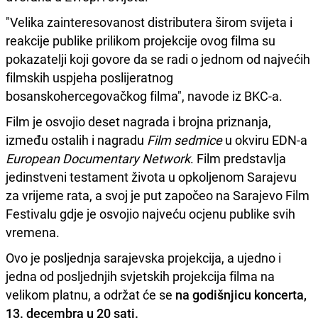
"Velika zainteresovanost distributera širom svijeta i
reakcije publike prilikom projekcije ovog filma su
pokazatelji koji govore da se radi o jednom od najvećih
filmskih uspjeha poslijeratnog
bosanskohercegovačkog filma", navode iz BKC-a.
Film je osvojio deset nagrada i brojna priznanja,
između ostalih i nagradu
Film sedmice
u okviru EDN-a
European Documentary Network
. Film predstavlja
jedinstveni testament života u opkoljenom Sarajevu
za vrijeme rata, a svoj je put započeo na Sarajevo Film
Festivalu gdje je osvojio najveću ocjenu publike svih
vremena.
Ovo je posljednja sarajevska projekcija, a ujedno i
jedna od posljednjih svjetskih projekcija filma na
velikom platnu, a održat će se
na godišnjicu koncerta,
13. decembra u 20 sati.