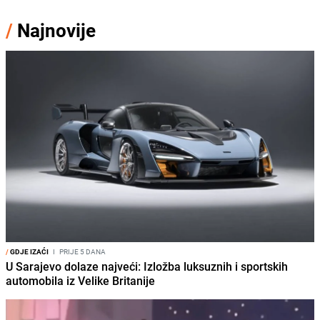
/
Najnovije
/
GDJE IZAĆI
I
PRIJE 5 DANA
U Sarajevo dolaze najveći: Izložba luksuznih i sportskih
automobila iz Velike Britanije