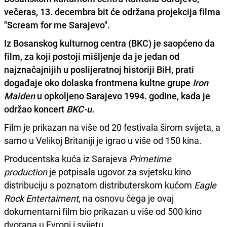
večeras, 13. decembra bit će održana projekcija filma
"Scream for me Sarajevo".
Iz Bosanskog kulturnog centra (BKC) je saopćeno da
film, za koji postoji mišljenje da je jedan od
najznačajnijih u poslijeratnoj historiji BiH, prati
događaje oko dolaska frontmena kultne grupe
Iron
Maiden
u opkoljeno Sarajevo 1994. godine, kada je
održao koncert
BKC-u.
Film je prikazan na više od 20 festivala širom svijeta, a
samo u Velikoj Britaniji je igrao u više od 150 kina.
Producentska kuća iz Sarajeva
Primetime
production
je potpisala ugovor za svjetsku kino
distribuciju s poznatom distributerskom kućom
Eagle
Rock Entertaiment
, na osnovu čega je ovaj
dokumentarni film bio prikazan u više od 500 kino
dvorana u Evropi i svijetu.