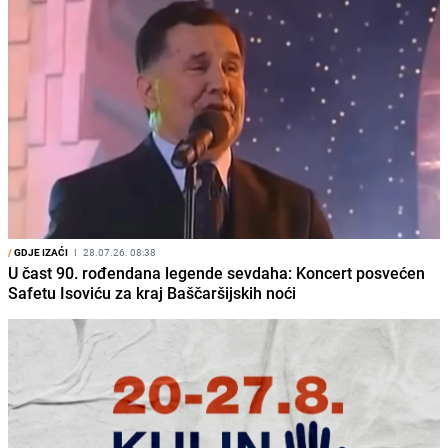
/
GDJE IZAĆI
I
28.07.26. 08:38
U čast 90. rođendana legende sevdaha: Koncert posvećen
Safetu Isoviću za kraj Baščaršijskih noći