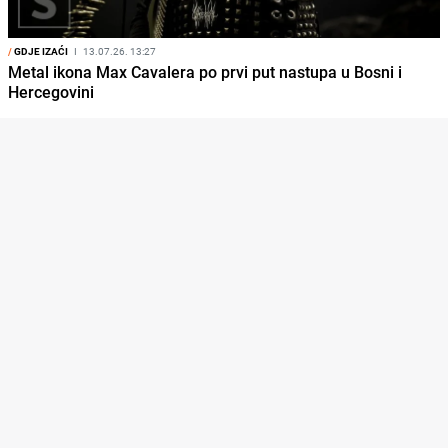
/
GDJE IZAĆI
I
13.07.26. 13:27
Metal ikona Max Cavalera po prvi put nastupa u Bosni i
Hercegovini