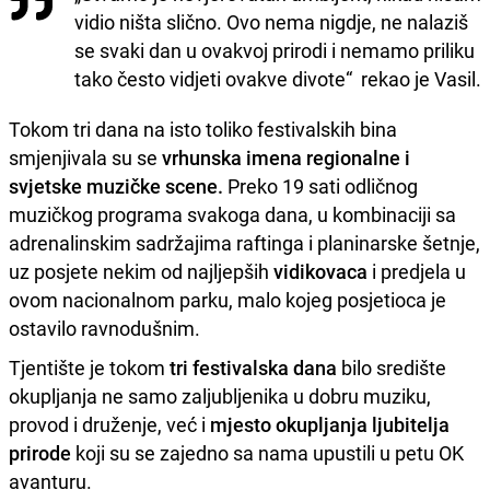
vidio ništa slično. Ovo nema nigdje, ne nalaziš
se svaki dan u ovakvoj prirodi i nemamo priliku
tako često vidjeti ovakve divote“ rekao je Vasil.
Tokom tri dana na isto toliko festivalskih bina
smjenjivala su se
vrhunska imena regionalne i
svjetske muzičke scene.
Preko 19 sati odličnog
muzičkog programa svakoga dana, u kombinaciji sa
adrenalinskim sadržajima raftinga i planinarske šetnje,
uz posjete nekim od najljepših
vidikovaca
i predjela u
ovom nacionalnom parku, malo kojeg posjetioca je
ostavilo ravnodušnim.
Tjentište je tokom
tri festivalska dana
bilo središte
okupljanja ne samo zaljubljenika u dobru muziku,
provod i druženje, već i
mjesto okupljanja ljubitelja
prirode
koji su se zajedno sa nama upustili u petu OK
avanturu.