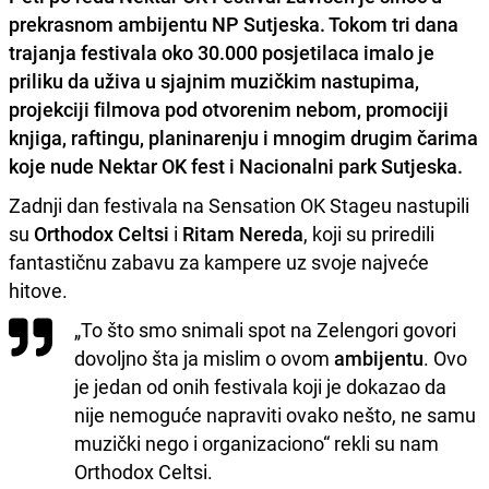
prekrasnom ambijentu NP Sutjeska. Tokom tri dana
trajanja festivala oko 30.000 posjetilaca imalo je
priliku da uživa u sjajnim muzičkim nastupima,
projekciji filmova
pod otvorenim nebom, promociji
knjiga, raftingu, planinarenju i mnogim drugim čarima
koje nude
Nektar OK fest i Nacionalni park Sutjeska.
Zadnji dan festivala na Sensation OK Stageu nastupili
su
Orthodox Celtsi
i
Ritam Nereda
, koji su priredili
fantastičnu zabavu za kampere uz svoje najveće
hitove.
„To što smo snimali spot na Zelengori govori
dovoljno šta ja mislim o ovom
ambijentu
. Ovo
je jedan od onih festivala koji je dokazao da
nije nemoguće napraviti ovako nešto, ne samu
muzički nego i organizaciono“ rekli su nam
Orthodox Celtsi.