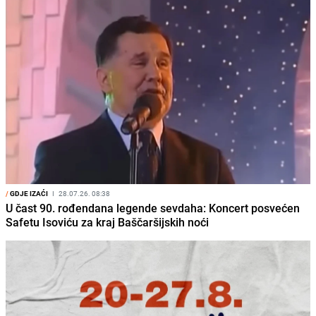
/
GDJE IZAĆI
I
28.07.26. 08:38
U čast 90. rođendana legende sevdaha: Koncert posvećen
Safetu Isoviću za kraj Baščaršijskih noći