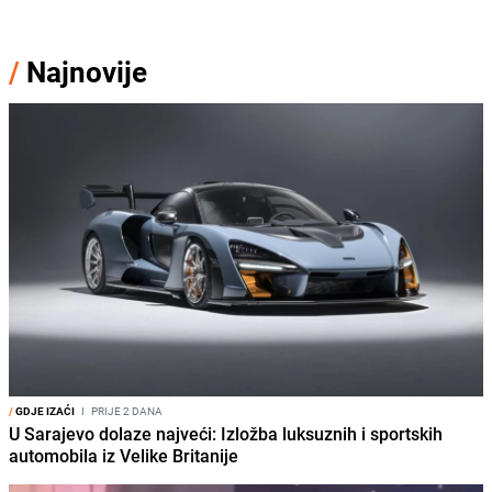
/
Najnovije
/
GDJE IZAĆI
I
PRIJE 2 DANA
U Sarajevo dolaze najveći: Izložba luksuznih i sportskih
automobila iz Velike Britanije