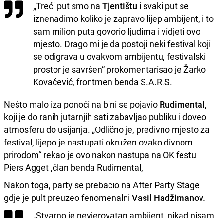
„Treći put smo na
Tjentištu
i svaki put se
iznenadimo koliko je zapravo lijep ambijent, i to
sam milion puta govorio ljudima i vidjeti ovo
mjesto. Drago mi je da postoji neki festival koji
se odigrava u ovakvom ambijentu, festivalski
prostor je savršen“ prokomentarisao je Žarko
Kovačević, frontmen benda S.A.R.S.
Nešto malo iza ponoći na bini se pojavio
Rudimental
,
koji je do ranih jutarnjih sati zabavljao publiku i doveo
atmosferu do usijanja. „Odlično je, predivno mjesto za
festival, lijepo je nastupati okružen ovako divnom
prirodom“ rekao je ovo nakon nastupa na OK festu
Piers Agget ,član benda Rudimental,
Nakon toga, party se prebacio na After Party Stage
gdje je pult preuzeo fenomenalni
Vasil Hadžimanov.
„Stvarno je nevjerovatan ambijent, nikad nisam