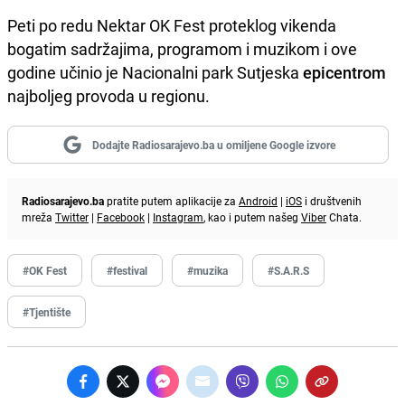
Peti po redu Nektar OK Fest proteklog vikenda
bogatim sadržajima, programom i muzikom i ove
godine učinio je Nacionalni park Sutjeska
epicentrom
najboljeg provoda u regionu.
Dodajte Radiosarajevo.ba u omiljene Google izvore
Radiosarajevo.ba
pratite putem aplikacije za
Android
|
iOS
i društvenih
mreža
Twitter
|
Facebook
|
Instagram
, kao i putem našeg
Viber
Chata.
#OK Fest
#festival
#muzika
#S.A.R.S
#Tjentište