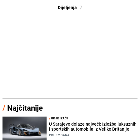
7
Dijeljenja
/
Najčitanije
/
GDJE IZAĆI
U Sarajevo dolaze najveći: Izložba luksuznih
i sportskih automobila iz Velike Britanije
PRIJE 2 DANA