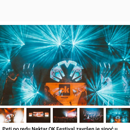
Peti po redu
Nektar OK Festival
završen je sinoć u