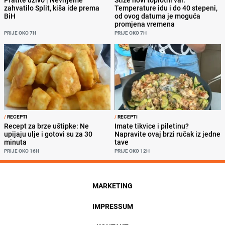
zahvatilo Split, kiša ide prema
Temperature idu i do 40 stepeni,
BiH
od ovog datuma je moguća
promjena vremena
PRIJE OKO 7H
PRIJE OKO 7H
/
RECEPTI
/
RECEPTI
Recept za brze uštipke: Ne
Imate tikvice i piletinu?
upijaju ulje i gotovi su za 30
Napravite ovaj brzi ručak iz jedne
minuta
tave
PRIJE OKO 16H
PRIJE OKO 12H
MARKETING
IMPRESSUM