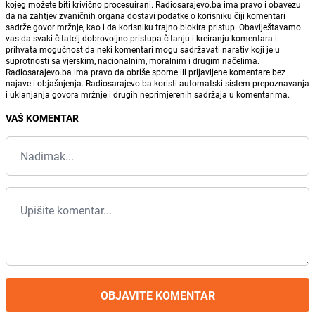
kojeg možete biti krivično procesuirani. Radiosarajevo.ba ima pravo i obavezu
da na zahtjev zvaničnih organa dostavi podatke o korisniku čiji komentari
sadrže govor mržnje, kao i da korisniku trajno blokira pristup. Obaviještavamo
vas da svaki čitatelj dobrovoljno pristupa čitanju i kreiranju komentara i
prihvata mogućnost da neki komentari mogu sadržavati narativ koji je u
suprotnosti sa vjerskim, nacionalnim, moralnim i drugim načelima.
Radiosarajevo.ba ima pravo da obriše sporne ili prijavljene komentare bez
najave i objašnjenja. Radiosarajevo.ba koristi automatski sistem prepoznavanja
i uklanjanja govora mržnje i drugih neprimjerenih sadržaja u komentarima.
VAŠ KOMENTAR
OBJAVITE KOMENTAR