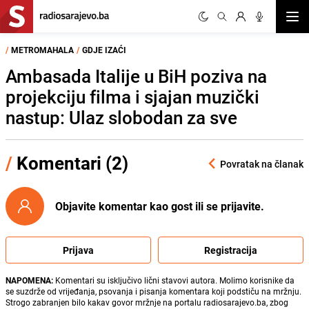
Otvor
/
METROMAHALA
/
GDJE IZAĆI
Ambasada Italije u BiH poziva na
projekciju filma i sjajan muzički
nastup: Ulaz slobodan za sve
/
Komentari (2)
Povratak na članak
Objavite komentar kao gost ili se prijavite.
Prijava
Registracija
NAPOMENA:
Komentari su isključivo lični stavovi autora. Molimo korisnike da
se suzdrže od vrijeđanja, psovanja i pisanja komentara koji podstiču na mržnju.
Strogo zabranjen bilo kakav govor mržnje na portalu radiosarajevo.ba, zbog