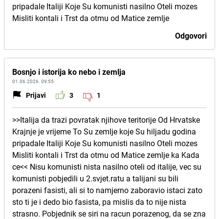
pripadale Italiji Koje Su komunisti nasilno Oteli mozes
Misliti kontali i Trst da otmu od Matice zemlje
Odgovori
Bosnjo i istorija ko nebo i zemlja
01.06.2026. 09:55
Prijavi
3
1
>>Italija da trazi povratak njihove teritorije Od Hrvatske
Krajnje je vrijeme To Su zemlje koje Su hiljadu godina
pripadale Italiji Koje Su komunisti nasilno Oteli mozes
Misliti kontali i Trst da otmu od Matice zemlje ka Kada
ce<< Nisu komunisti nista nasilno oteli od italije, vec su
komunisti pobjedili u 2.svjet.ratu a talijani su bili
porazeni fasisti, ali si to namjerno zaboravio istaci zato
sto ti je i dedo bio fasista, pa mislis da to nije nista
strasno. Pobjednik se siri na racun porazenog, da se zna