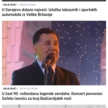
/
GDJE IZAĆI
I
PRIJE 4 DANA
U Sarajevo dolaze najveći: Izložba luksuznih i sportskih
automobila iz Velike Britanije
/
GDJE IZAĆI
I
28.07.26. 08:38
U čast 90. rođendana legende sevdaha: Koncert posvećen
Safetu Isoviću za kraj Baščaršijskih noći