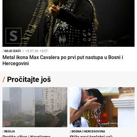
/
GDJE IZAĆI
I
13.07.26. 13:27
Metal ikona Max Cavalera po prvi put nastupa u Bosni i
Hercegovini
/
Pročitajte još
/
REGIJA
/
BOSNA I HERCEGOVINA
Pratite uživo | Nevrijeme
Stiže novi toplotni val: