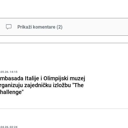
Prikaži komentare
(
2
)
.05.26. 14:15
mbasada Italije i Olimpijski muzej
rganizuju zajedničku izložbu "The
hallenge"
.04.26. 02:24