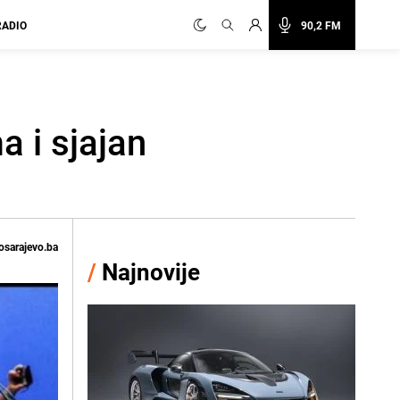
RADIO
90,2 FM
a i sjajan
osarajevo.ba
/
Najnovije