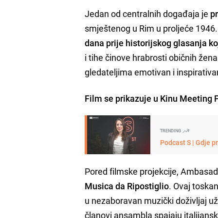
Jedan od centralnih događaja je
pr
smještenog u Rim u proljeće 1946. go
dana prije historijskog glasanja 
i tihe činove hrabrosti običnih žen
gledateljima emotivan i inspirativa
Film se prikazuje u Kinu Meeting Po
TRENDING
Podcast S | Gdje p
Pored filmske projekcije, Ambasad
Musica da Ripostiglio
. Ovaj toska
u nezaboravan muzički doživljaj uživ
članovi ansambla spajaju italijansk