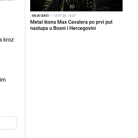
/
GDJE IZAĆI
I
13.07.26. 13:27
Metal ikona Max Cavalera po prvi put
nastupa u Bosni i Hercegovini
 da kroz
nim