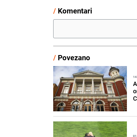
/
Komentari
/
Povezano
14
A
o
C
01