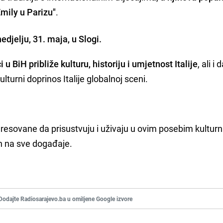
Emily u Parizu"
.
djelju, 31. maja, u Slogi.
i u BiH približe kulturu, historiju i umjetnost Italije
, ali i
ulturni doprinos Italije globalnoj sceni.
eresovane da prisustvuju i uživaju u ovim posebim kultur
an na sve događaje.
Dodajte Radiosarajevo.ba u omiljene Google izvore