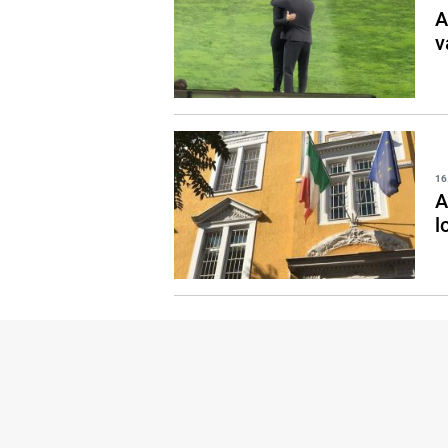
A
v
16
A
l