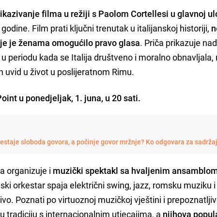
ikazivanje filma u režiji s Paolom Cortellesi u glavnoj ul
dine. Film prati ključni trenutak u italijanskoj historiji,
n
koje je ženama omogućilo pravo glasa
. Priča prikazuje nad
a u periodu kada se Italija društveno i moralno obnavljala,
n uvid u život u poslijeratnom Rimu.
int u ponedjeljak, 1. juna, u 20 sati.
restaje sloboda govora, a počinje govor mržnje? Ko odgovara za sadrža
a organizuje i
muzički spektakl sa hvaljenim ansamblo
nski orkestar spaja električni swing, jazz, romsku muziku 
o. Poznati po virtuoznoj muzičkoj vještini i prepoznatljivoj
u tradiciju s internacionalnim utjecajima, a
njihova popul