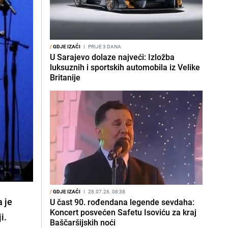
/
GDJE IZAĆI
I
PRIJE 3 DANA
U Sarajevo dolaze najveći: Izložba
luksuznih i sportskih automobila iz Velike
Britanije
/
GDJE IZAĆI
I
28.07.26. 08:38
a je
U čast 90. rođendana legende sevdaha:
Koncert posvećen Safetu Isoviću za kraj
i.
Baščaršijskih noći