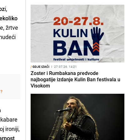
oz
i,
ekoliko
e, žrtve
 nudeći
/
GDJE IZAĆI
I
27.07.26. 14:21
Zoster i Rumbakana predvode
najbogatije izdanje Kulin Ban festivala u
Visokom
j?
m
i kabare
 ironiji,
arnost