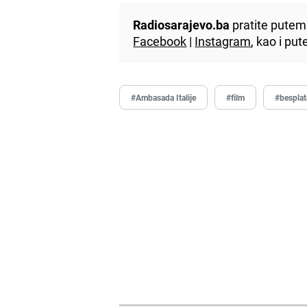
Radiosarajevo.ba
pratite putem 
Facebook
|
Instagram
, kao i p
#Ambasada Italije
#film
#besplat