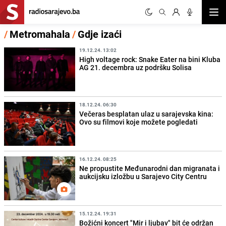
Otvor
/
Metromahala
/
Gdje izaći
19.12.24. 13:02
High voltage rock: Snake Eater na bini Kluba
AG 21. decembra uz podršku Solisa
18.12.24. 06:30
Večeras besplatan ulaz u sarajevska kina:
Ovo su filmovi koje možete pogledati
16.12.24. 08:25
Ne propustite Međunarodni dan migranata i
aukcijsku izložbu u Sarajevo City Centru
15.12.24. 19:31
Božićni koncert "Mir i ljubav" bit će održan