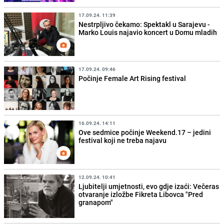
17.09.24. 11:39
Nestrpljivo čekamo: Spektakl u Sarajevu -
Marko Louis najavio koncert u Domu mladih
17.09.24. 09:46
Počinje Female Art Rising festival
16.09.24. 14:11
Ove sedmice počinje Weekend.17 – jedini
festival koji ne treba najavu
12.09.24. 10:41
Ljubitelji umjetnosti, evo gdje izaći: Večeras
otvaranje izložbe Fikreta Libovca "Pred
granapom"