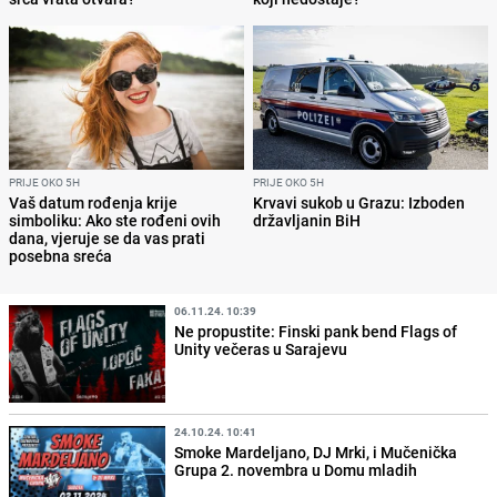
PRIJE OKO 5H
PRIJE OKO 5H
Vaš datum rođenja krije
Krvavi sukob u Grazu: Izboden
simboliku: Ako ste rođeni ovih
državljanin BiH
dana, vjeruje se da vas prati
posebna sreća
06.11.24. 10:39
Ne propustite: Finski pank bend Flags of
Unity večeras u Sarajevu
24.10.24. 10:41
Smoke Mardeljano, DJ Mrki, i Mučenička
Grupa 2. novembra u Domu mladih