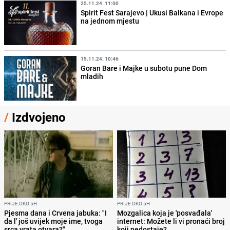
25.11.24. 11:00
Spirit Fest Sarajevo | Ukusi Balkana i Evrope
na jednom mjestu
15.11.24. 10:46
Goran Bare i Majke u subotu pune Dom
mladih
/
Izdvojeno
PRIJE OKO 5H
PRIJE OKO 5H
Pjesma dana i Crvena jabuka: "I
Mozgalica koja je 'posvađala'
da l' još uvijek moje ime, tvoga
internet: Možete li vi pronaći broj
srca vrata otvara?"
koji nedostaje?