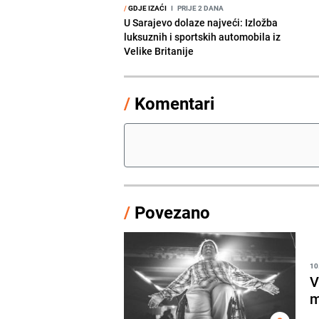
/
GDJE IZAĆI
I
PRIJE 2 DANA
U Sarajevo dolaze najveći: Izložba
luksuznih i sportskih automobila iz
Velike Britanije
/
Komentari
/
Povezano
10
V
m