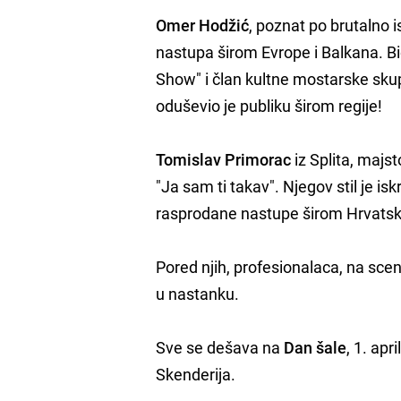
Omer Hodžić
, poznat po brutalno
nastupa širom Evrope i Balkana. Bi
Show" i član kultne mostarske sk
oduševio je publiku širom regije!
Tomislav Primorac
iz Splita, majs
"Ja sam ti takav". Njegov stil je i
rasprodane nastupe širom Hrvatske 
Pored njih, profesionalaca, na sce
u nastanku.
Sve se dešava na
Dan šale
, 1. ap
Skenderija.