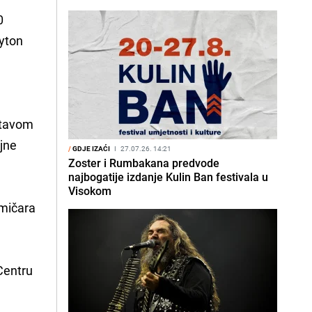
0
ayton
dstavom
ojne
/
GDJE IZAĆI
I
27.07.26. 14:21
Zoster i Rumbakana predvode
najbogatije izdanje Kulin Ban festivala u
Visokom
mičara
 Centru