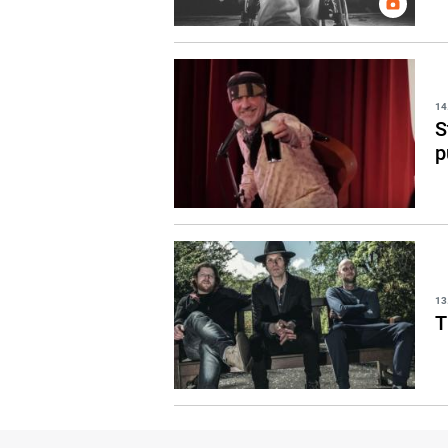
14
S
p
13
T