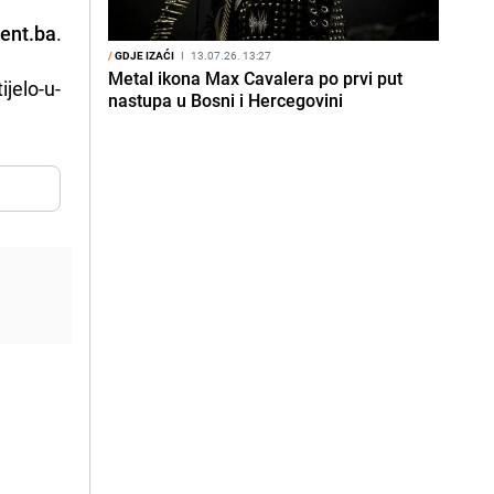
ent.ba
.
/
GDJE IZAĆI
I
13.07.26. 13:27
Metal ikona Max Cavalera po prvi put
ijelo-u-
nastupa u Bosni i Hercegovini