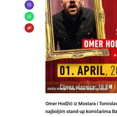
FOTO: Promo / Omo i Tomo Stand up show
Omer Hodžić iz Mostara i Tomislav
najboljim stand-up komičarima B