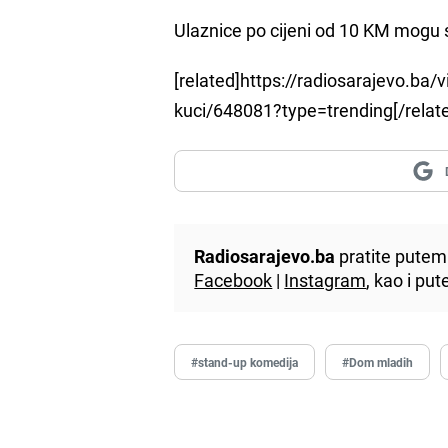
Ulaznice po cijeni od 10 KM mogu se
[related]https://radiosarajevo.ba/v
kuci/648081?type=trending[/relat
Radiosarajevo.ba
pratite putem 
Facebook
|
Instagram
, kao i p
#stand-up komedija
#Dom mladih