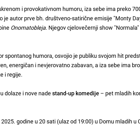
 iskrenom i provokativnom humoru, iza sebe ima preko 70
o je autor prve bh. društveno-satirične emisije "Monty D
upine
Onomatobleja
. Njegov cjelovečernji show "Normala"
tor spontanog humora, osvojio je publiku svojom hit pre
skren, energičan i nevjerovatno zabavan, a iza sebe ima br
i regije.
nu dolaze i nove nade
stand-up komedije
– pet mladih ko
ril 2025. godine u 20 sati (ulaz od 19:00) u Domu mladih u