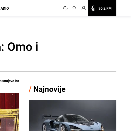
RADIO
90,2 FM
: Omo i
osarajevo.ba
/
Najnovije