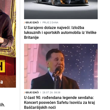
/
GDJE IZAĆI
I
PRIJE 2 DANA
U Sarajevo dolaze najveći: Izložba
luksuznih i sportskih automobila iz Velike
Britanije
/
GDJE IZAĆI
I
28.07.26. 08:38
U čast 90. rođendana legende sevdaha:
Koncert posvećen Safetu Isoviću za kraj
ih.
Baščaršijskih noći