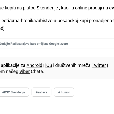
 kupiti na platou Skenderije , kao i u online prodaji na
ev
ijesti/crna-hronika/ubistvo-u-bosanskoj-kupi-pronadjeno-t
ed]
Dodajte Radiosarajevo.ba u omiljene Google izvore
aplikacije za
Android
|
iOS
i društvenih mreža
Twitter
|
utem našeg
Viber
Chata.
#KSC Skenderija
#zabava
# humor