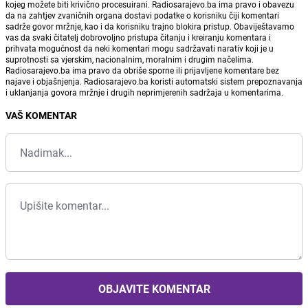
kojeg možete biti krivično procesuirani. Radiosarajevo.ba ima pravo i obavezu
da na zahtjev zvaničnih organa dostavi podatke o korisniku čiji komentari
sadrže govor mržnje, kao i da korisniku trajno blokira pristup. Obaviještavamo
vas da svaki čitatelj dobrovoljno pristupa čitanju i kreiranju komentara i
prihvata mogućnost da neki komentari mogu sadržavati narativ koji je u
suprotnosti sa vjerskim, nacionalnim, moralnim i drugim načelima.
Radiosarajevo.ba ima pravo da obriše sporne ili prijavljene komentare bez
najave i objašnjenja. Radiosarajevo.ba koristi automatski sistem prepoznavanja
i uklanjanja govora mržnje i drugih neprimjerenih sadržaja u komentarima.
VAŠ KOMENTAR
OBJAVITE KOMENTAR