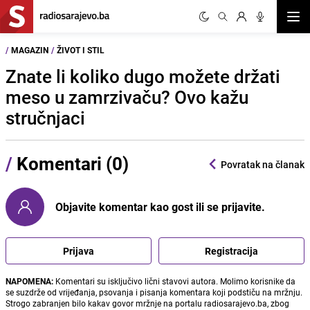
Otvor
/
MAGAZIN
/
ŽIVOT I STIL
Znate li koliko dugo možete držati
meso u zamrzivaču? Ovo kažu
stručnjaci
/
Komentari (0)
Povratak na članak
Objavite komentar kao gost ili se prijavite.
Prijava
Registracija
NAPOMENA:
Komentari su isključivo lični stavovi autora. Molimo korisnike da
se suzdrže od vrijeđanja, psovanja i pisanja komentara koji podstiču na mržnju.
Strogo zabranjen bilo kakav govor mržnje na portalu radiosarajevo.ba, zbog