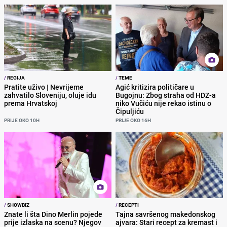
/
REGIJA
/
TEME
Pratite uživo | Nevrijeme
Agić kritizira političare u
zahvatilo Sloveniju, oluje idu
Bugojnu: Zbog straha od HDZ-a
prema Hrvatskoj
niko Vučiću nije rekao istinu o
Čipuljiću
PRIJE OKO 10H
PRIJE OKO 16H
/
SHOWBIZ
/
RECEPTI
Znate li šta Dino Merlin pojede
Tajna savršenog makedonskog
prije izlaska na scenu? Njegov
ajvara: Stari recept za kremast i