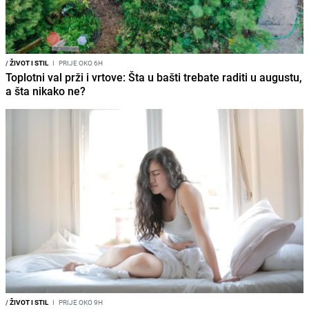
/
ŽIVOT I STIL
I
PRIJE OKO 6H
Toplotni val prži i vrtove: Šta u bašti trebate raditi u augustu,
a šta nikako ne?
/
ŽIVOT I STIL
I
PRIJE OKO 9H