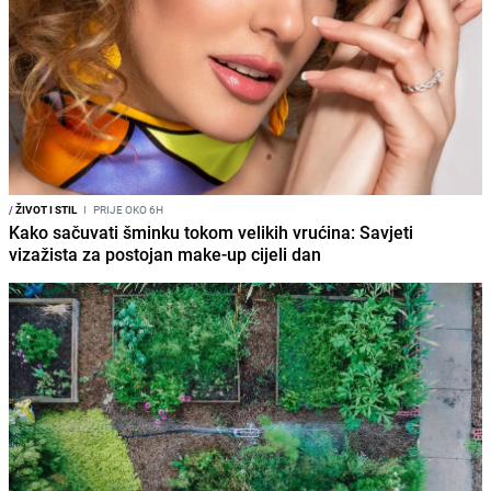
/
ŽIVOT I STIL
I
PRIJE OKO 6H
Kako sačuvati šminku tokom velikih vrućina: Savjeti
vizažista za postojan make-up cijeli dan