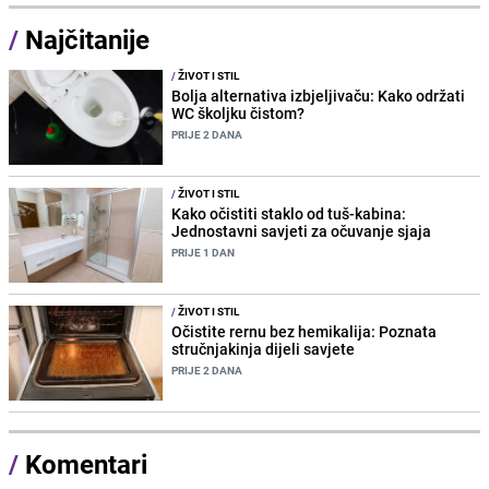
/
Najčitanije
/
ŽIVOT I STIL
Bolja alternativa izbjeljivaču: Kako održati
WC školjku čistom?
PRIJE 2 DANA
/
ŽIVOT I STIL
Kako očistiti staklo od tuš-kabina:
Jednostavni savjeti za očuvanje sjaja
PRIJE 1 DAN
/
ŽIVOT I STIL
Očistite rernu bez hemikalija: Poznata
stručnjakinja dijeli savjete
PRIJE 2 DANA
/
Komentari