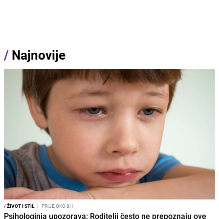
/
Najnovije
/
ŽIVOT I STIL
I
PRIJE OKO 8H
Psihologinja upozorava: Roditelji često ne prepoznaju ove