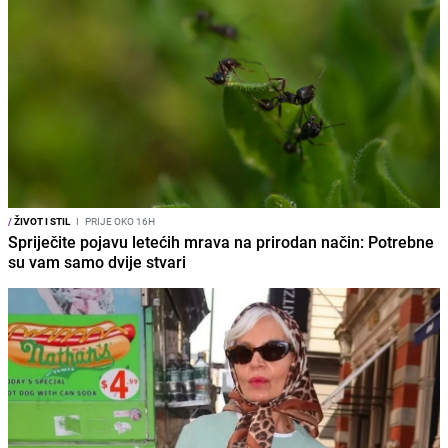
/
ŽIVOT I STIL
I
PRIJE OKO 16H
Spriječite pojavu letećih mrava na prirodan način: Potrebne
su vam samo dvije stvari