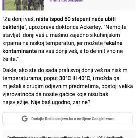
"Za donji veš,
ništa ispod 60 stepeni neće ubiti
bakterije
", upozorava doktorica Ackerley. "Nemojte
stavljati donji veš u mašinu zajedno s kuhinjskim
krpama na niskoj temperaturi, jer možete
fekalne
kontaminante
na vaš donji veš, a to definitivno ne
želite."
Dakle, ako ste do sada prali svoj donji veš na niskim
temperaturama, poput
30°C ili 40°C
, i možda ga
miješali s drugim odjevnim predmetima, postoji velika
vjerovatnoća da nosite gaćice koje nisu baš
najsvježije. Nije baš ugodno, zar ne?
Dodajte Radiosarajevo.ba u omiljene Google izvore
Radiosarajevo.ba
pratite putem aplikacije za
Android
|
iOS
i društvenih