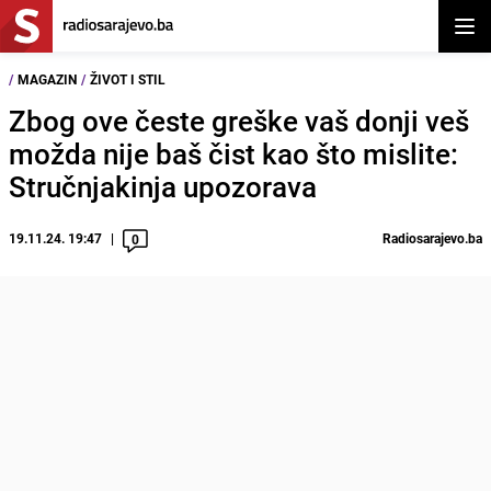
Otvor
/
MAGAZIN
/
ŽIVOT I STIL
Zbog ove česte greške vaš donji veš
možda nije baš čist kao što mislite:
Stručnjakinja upozorava
19.11.24. 19:47
Radiosarajevo.ba
0