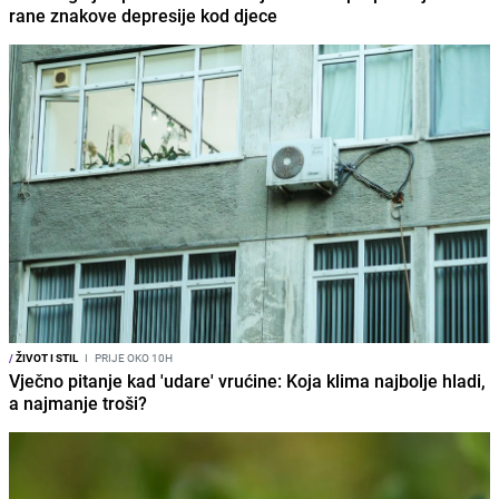
rane znakove depresije kod djece
/
ŽIVOT I STIL
I
PRIJE OKO 10H
Vječno pitanje kad 'udare' vrućine: Koja klima najbolje hladi,
a najmanje troši?