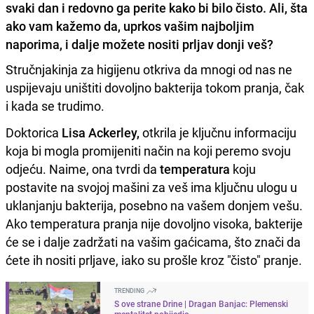
svaki dan i redovno ga perite kako bi bilo čisto. Ali, šta
ako vam kažemo da, uprkos vašim najboljim
naporima, i dalje možete nositi prljav donji veš?
Stručnjakinja za higijenu otkriva da mnogi od nas ne
uspijevaju uništiti dovoljno bakterija tokom pranja, čak
i kada se trudimo.
Doktorica
Lisa Ackerley,
otkrila je ključnu informaciju
koja bi mogla promijeniti način na koji peremo svoju
odjeću. Naime, ona tvrdi da
temperatura
koju
postavite na svojoj mašini za veš ima ključnu ulogu u
uklanjanju bakterija, posebno na vašem donjem vešu.
Ako temperatura pranja nije dovoljno visoka, bakterije
će se i dalje zadržati na vašim gaćicama, što znači da
ćete ih nositi prljave, iako su prošle kroz "čisto" pranje.
TRENDING
S ove strane Drine | Dragan Banjac: Plemenski
mentalitet pobijedio