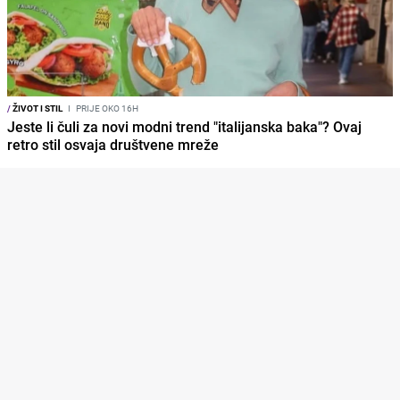
/
ŽIVOT I STIL
I
PRIJE OKO 16H
Jeste li čuli za novi modni trend "italijanska baka"? Ovaj
retro stil osvaja društvene mreže