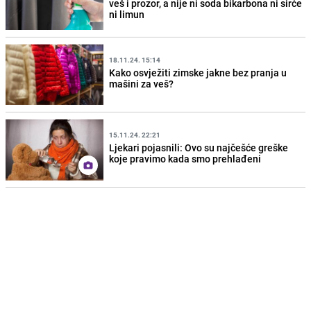
veš i prozor, a nije ni soda bikarbona ni sirće
ni limun
18.11.24. 15:14
Kako osvježiti zimske jakne bez pranja u
mašini za veš?
15.11.24. 22:21
Ljekari pojasnili: Ovo su najčešće greške
koje pravimo kada smo prehlađeni