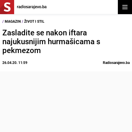
Otvor
/
MAGAZIN
/
ŽIVOT I STIL
Zasladite se nakon iftara
najukusnijim hurmašicama s
pekmezom
26.04.20. 11:59
Radiosarajevo.ba