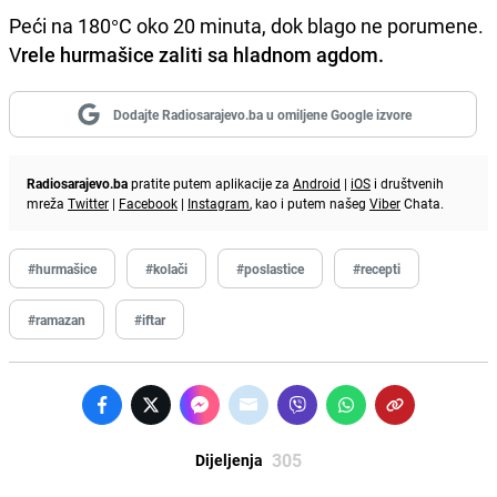
Peći na 180°C oko 20 minuta, dok blago ne porumene.
V
rele hurmašice zaliti sa hladnom agdom.
Dodajte Radiosarajevo.ba u omiljene Google izvore
Radiosarajevo.ba
pratite putem aplikacije za
Android
|
iOS
i društvenih
mreža
Twitter
|
Facebook
|
Instagram
, kao i putem našeg
Viber
Chata.
#hurmašice
#kolači
#poslastice
#recepti
#ramazan
#iftar
305
Dijeljenja