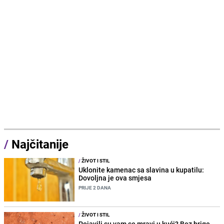
/
Najčitanije
/
ŽIVOT I STIL
Uklonite kamenac sa slavina u kupatilu:
Dovoljna je ova smjesa
PRIJE 2 DANA
/
ŽIVOT I STIL
Pojavili su vam se mravi u kući? Bez brige,