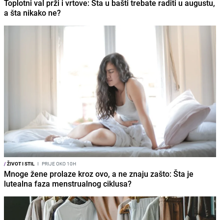
Toplotni val prži i vrtove: Šta u bašti trebate raditi u augustu,
a šta nikako ne?
/
ŽIVOT I STIL
I
PRIJE OKO 10H
Mnoge žene prolaze kroz ovo, a ne znaju zašto: Šta je
lutealna faza menstrualnog ciklusa?