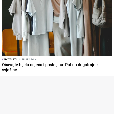
/
ŽIVOT I STIL
I
PRIJE 1 DAN
Očuvajte bijelu odjeću i posteljinu: Put do dugotrajne
svježine