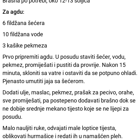
Brašna po potrebi, oko 12-13 šoljica
Za agdu:
6 fildžana šećera
10 fildžana vode
3 kašike pekmeza
Prvo pripremiti agdu. U posudu staviti šećer, vodu,
pekmez, promiješati i pustiti da provrije. Nakon 15
minuta, skloniti sa vatre i ostaviti da se potpuno ohladi.
Pjenasto umutiti jaja sa šećerom.
Dodati ulje, maslac, pekmez, prašak za pecivo, orahe,
sve promiješati, pa postepeno dodavati brašno dok se
ne dobije srednje mekano tijesto koje se ne lijepi za
posudu.
Malo nauljiti ruke, odvajati male loptice tijesta,
oblikovati hurmašice i redati ih u namašćen pleh.