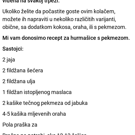
viđena na svakoj trpezi.
Ukoliko želite da počastite goste ovim kolačem,
možete ih napraviti u nekoliko različitih varijanti,
obične, sa dodatkom kokosa, oraha, ili s pekmezom.
Mi vam donosimo recept za hurmašice s pekmezom.
Sastojci:
2 jaja
2 fildžana šećera
2 fildžana ulja
1 fildžan istopljenog maslaca
2 kašike tečnog pekmeza od jabuka
4-5 kašika mljevenih oraha
Pola praška za