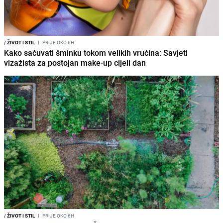
/
ŽIVOT I STIL
I
PRIJE OKO 6H
Kako sačuvati šminku tokom velikih vrućina: Savjeti
vizažista za postojan make-up cijeli dan
/
ŽIVOT I STIL
I
PRIJE OKO 6H