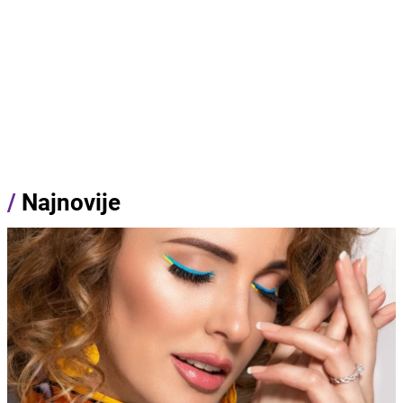
/
Najnovije