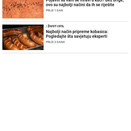
ovo su najbolji načini da ih se riješite
PRIJE 1 DAN
/
ŽIVOT I STIL
Najbolji način pripreme kobasica:
Pogledajte šta savjetuju eksperti
PRIJE 2 DANA