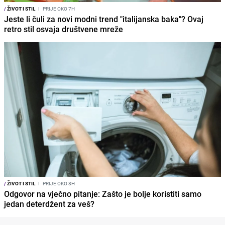
/
ŽIVOT I STIL
I
PRIJE OKO 7H
Jeste li čuli za novi modni trend "italijanska baka"? Ovaj
retro stil osvaja društvene mreže
/
ŽIVOT I STIL
I
PRIJE OKO 8H
Odgovor na vječno pitanje: Zašto je bolje koristiti samo
jedan deterdžent za veš?