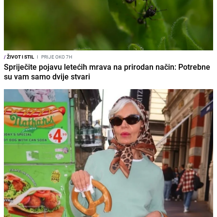
/
ŽIVOT I STIL
I
PRIJE OKO 7H
Spriječite pojavu letećih mrava na prirodan način: Potrebne
su vam samo dvije stvari