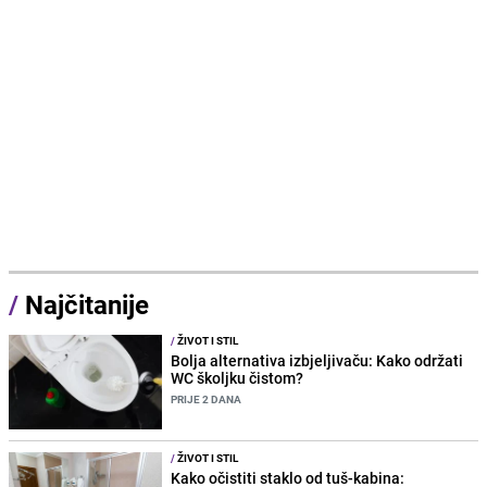
/
Najčitanije
/
ŽIVOT I STIL
Bolja alternativa izbjeljivaču: Kako održati
WC školjku čistom?
PRIJE 2 DANA
/
ŽIVOT I STIL
Kako očistiti staklo od tuš-kabina: