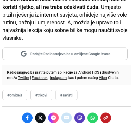
koristi rijetko, ali ne treba očekivati čuda
. Umjesto
brzih rješenja iz internet savjeta, orhideje najviše vole
rutinu, pažnju i umjerenost. A, možda je upravo to i
najvažnija lekcija koju sobne biljke mogu naučiti svoje
vlasnike.
Dodajte Radiosarajevo.ba u omiljene Google izvore
Radiosarajevo.ba
pratite putem aplikacije za
Android
|
iOS
i društvenih
mreža
Twitter
|
Facebook
|
Instagram
, kao i putem našeg
Viber
Chata.
#orhideja
#trikovi
#savjeti