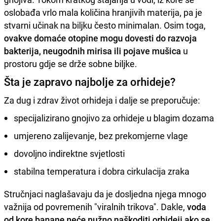
oslobađa vrlo mala količina hranjivih materija, pa je
stvarni učinak na biljku često minimalan. Osim toga,
ovakve domaće otopine mogu dovesti do razvoja
bakterija, neugodnih mirisa ili pojave mušica
u
prostoru gdje se drže sobne biljke.
Šta je zapravo najbolje za orhideje?
Za dug i zdrav život orhideja i dalje se preporučuje:
specijalizirano gnojivo za orhideje u blagim dozama
umjereno zalijevanje, bez prekomjerne vlage
dovoljno indirektne svjetlosti
stabilna temperatura i dobra cirkulacija zraka
Stručnjaci naglašavaju da je dosljedna njega mnogo
važnija od povremenih "viralnih trikova". Dakle,
voda
od kore banane neće nužno naškoditi orhideji ako se