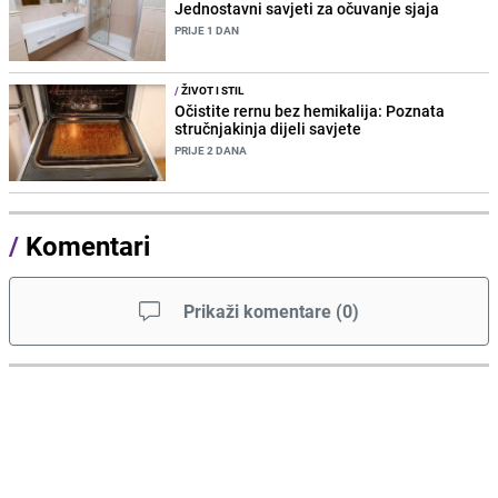
Jednostavni savjeti za očuvanje sjaja
PRIJE 1 DAN
/
ŽIVOT I STIL
Očistite rernu bez hemikalija: Poznata
stručnjakinja dijeli savjete
PRIJE 2 DANA
/
Komentari
Prikaži komentare
(
0
)