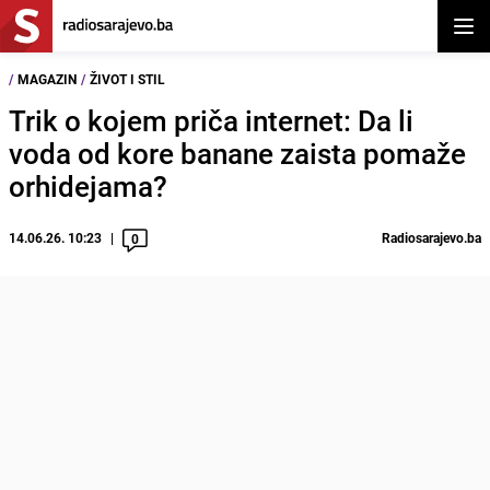
Otvor
/
MAGAZIN
/
ŽIVOT I STIL
Trik o kojem priča internet: Da li
voda od kore banane zaista pomaže
orhidejama?
14.06.26. 10:23
Radiosarajevo.ba
0