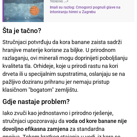
TRENDING
Imali su razlog: Crnogorci pognuli glave na
intoniranju himni u Zagrebu
Šta je tačno?
Stručnjaci potvrđuju da kora banane zaista sadrži
hranjive materije korisne za biljke. U prirodnom
razlaganju, ovi minerali mogu doprinijeti poboljšanju
kvaliteta tla. Orhideje, koje u prirodi rastu na kori
drveta ili u specijalnim supstratima, oslanjaju se na
pažljivo doziranu prihranu jer nemaju pristup
klasičnom "bogatom" zemljištu.
Gdje nastaje problem?
Iako zvuči kao jednostavno i prirodno rješenje,
stručnjaci upozoravaju da
voda od kore banane nije
dovoljno efikasna zamjena
za standardna
gnojiva. Tokom kratkog stajanja u vodi, iz kore se