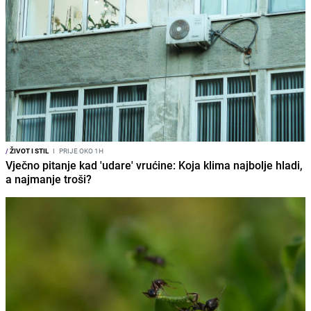
/
ŽIVOT I STIL
I
PRIJE OKO 1H
Vječno pitanje kad 'udare' vrućine: Koja klima najbolje hladi,
a najmanje troši?